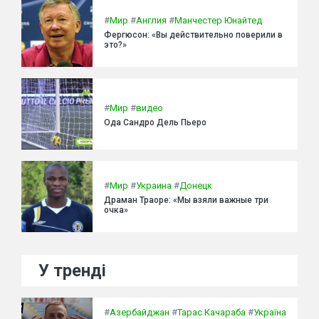
#
Мир
#
Англия
#
Манчестер Юнайтед
Фергюсон: «Вы действительно поверили в
это?»
#
Мир
#
видео
Ода Сандро Дель Пьеро
#
Мир
#
Украина
#
Донецк
Драман Траоре: «Мы взяли важные три
очка»
У тренді
#
Азербайджан
#
Тарас Качараба
#
Україна