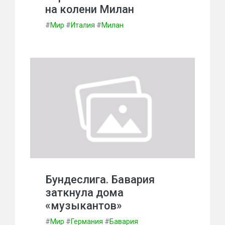
на колени Милан
#
Мир
#
Италия
#
Милан
Бундеслига. Бавария
заткнула дома
«музыкантов»
#
Мир
#
Германия
#
Бавария