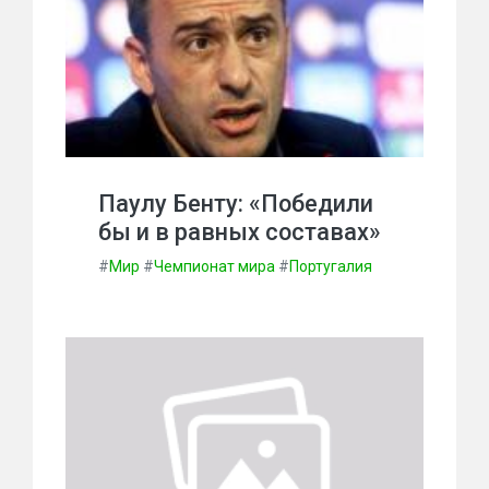
Паулу Бенту: «Победили
бы и в равных составах»
#
Мир
#
Чемпионат мира
#
Португалия