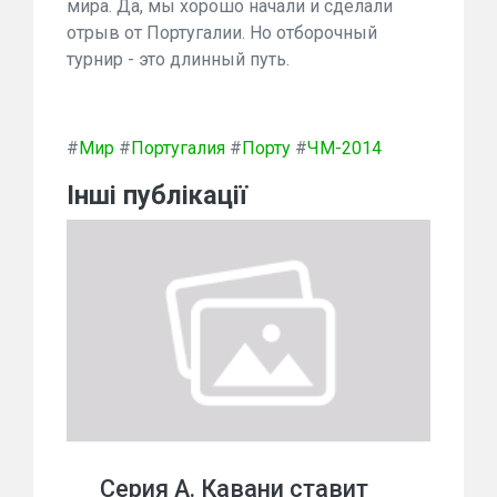
мира. Да, мы хорошо начали и сделали
отрыв от Португалии. Но отборочный
турнир - это длинный путь.
#
Мир
#
Португалия
#
Порту
#
ЧМ-2014
Інші публікації
Серия А. Кавани ставит