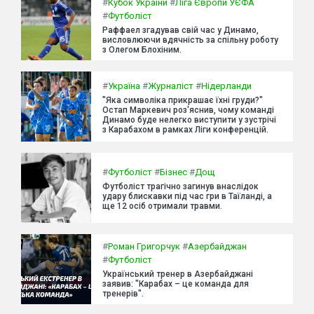
#
Кубок України
#
Ліга Європи УЄФА
#
Футболіст
Раффаел згадував свій час у Динамо,
висловлюючи вдячність за спільну роботу
з Олегом Блохіним.
#
Україна
#
Журналіст
#
Нідерланди
"Яка символіка прикрашає їхні груди?"
Остап Маркевич роз'яснив, чому команді
Динамо буде нелегко виступити у зустрічі
з Карабахом в рамках Ліги конференцій.
#
Футболіст
#
Бізнес
#
Дощ
Футболіст трагічно загинув внаслідок
удару блискавки під час гри в Таїланді, а
ще 12 осіб отримали травми.
#
Роман Григорчук
#
Азербайджан
#
Футболіст
Український тренер в Азербайджані
заявив: "Карабах – це команда для
тренерів".