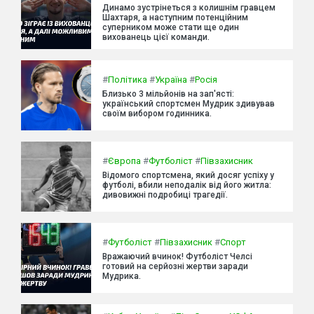
Динамо зустрінеться з колишнім гравцем
Шахтаря, а наступним потенційним
суперником може стати ще один
вихованець цієї команди.
#
Політика
#
Україна
#
Росія
Близько 3 мільйонів на зап'ясті:
український спортсмен Мудрик здивував
своїм вибором годинника.
#
Європа
#
Футболіст
#
Півзахисник
Відомого спортсмена, який досяг успіху у
футболі, вбили неподалік від його житла:
дивовижні подробиці трагедії.
#
Футболіст
#
Півзахисник
#
Спорт
Вражаючий вчинок! Футболіст Челсі
готовий на серйозні жертви заради
Мудрика.