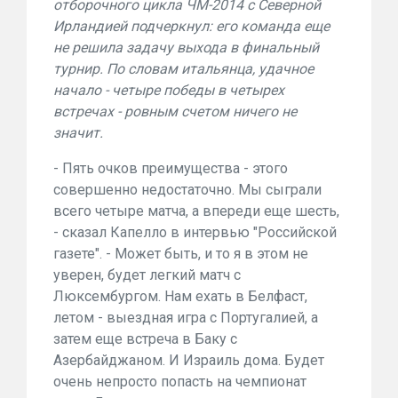
отборочного цикла ЧМ-2014 с Северной
Ирландией подчеркнул: его команда еще
не решила задачу выхода в финальный
турнир. По словам итальянца, удачное
начало - четыре победы в четырех
встречах - ровным счетом ничего не
значит.
- Пять очков преимущества - этого
совершенно недостаточно. Мы сыграли
всего четыре матча, а впереди еще шесть,
- сказал Капелло в интервью "Российской
газете". - Может быть, и то я в этом не
уверен, будет легкий матч с
Люксембургом. Нам ехать в Белфаст,
летом - выездная игра с Португалией, а
затем еще встреча в Баку с
Азербайджаном. И Израиль дома. Будет
очень непросто попасть на чемпионат