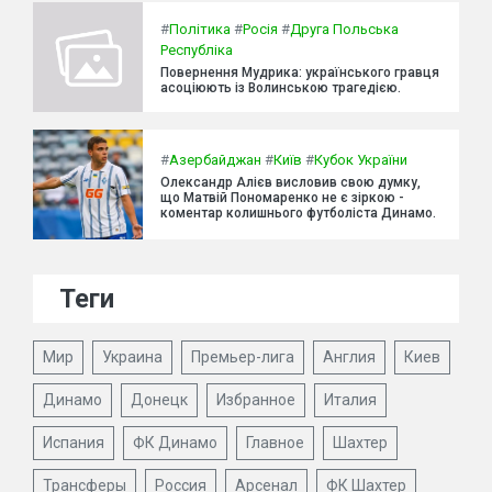
#
Політика
#
Росія
#
Друга Польська
Республіка
Повернення Мудрика: українського гравця
асоціюють із Волинською трагедією.
#
Азербайджан
#
Київ
#
Кубок України
Олександр Алієв висловив свою думку,
що Матвій Пономаренко не є зіркою -
коментар колишнього футболіста Динамо.
Теги
Мир
Украина
Премьер-лига
Англия
Киев
Динамо
Донецк
Избранное
Италия
Испания
ФК Динамо
Главное
Шахтер
Трансферы
Россия
Арсенал
ФК Шахтер