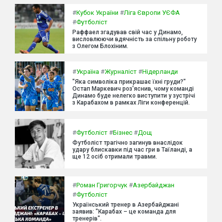
#
Кубок України
#
Ліга Європи УЄФА
#
Футболіст
Раффаел згадував свій час у Динамо,
висловлюючи вдячність за спільну роботу
з Олегом Блохіним.
#
Україна
#
Журналіст
#
Нідерланди
"Яка символіка прикрашає їхні груди?"
Остап Маркевич роз'яснив, чому команді
Динамо буде нелегко виступити у зустрічі
з Карабахом в рамках Ліги конференцій.
#
Футболіст
#
Бізнес
#
Дощ
Футболіст трагічно загинув внаслідок
удару блискавки під час гри в Таїланді, а
ще 12 осіб отримали травми.
#
Роман Григорчук
#
Азербайджан
#
Футболіст
Український тренер в Азербайджані
заявив: "Карабах – це команда для
тренерів".