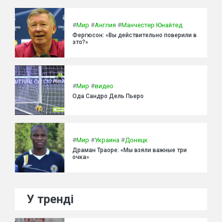
#
Мир
#
Англия
#
Манчестер Юнайтед
Фергюсон: «Вы действительно поверили в
это?»
#
Мир
#
видео
Ода Сандро Дель Пьеро
#
Мир
#
Украина
#
Донецк
Драман Траоре: «Мы взяли важные три
очка»
У тренді