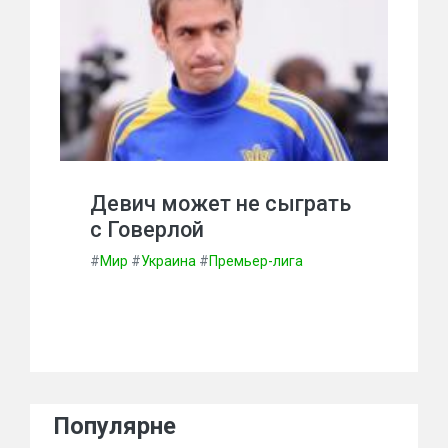
Девич может не сыграть
с Говерлой
#
Мир
#
Украина
#
Премьер-лига
Популярне