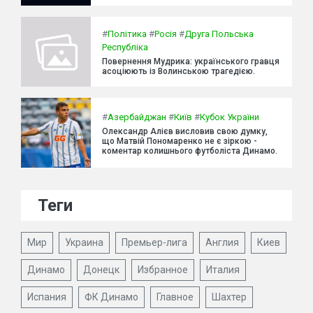
#
Політика
#
Росія
#
Друга Польська
Республіка
Повернення Мудрика: українського гравця
асоціюють із Волинською трагедією.
#
Азербайджан
#
Київ
#
Кубок України
Олександр Алієв висловив свою думку,
що Матвій Пономаренко не є зіркою -
коментар колишнього футболіста Динамо.
Теги
Мир
Украина
Премьер-лига
Англия
Киев
Динамо
Донецк
Избранное
Италия
Испания
ФК Динамо
Главное
Шахтер