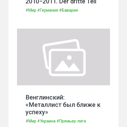
2010−2011. Der dritte Teil
#
Мир
#
Германия
#
Бавария
Венглинский:
«Металлист был ближе к
успеху»
#
Мир
#
Украина
#
Премьер-лига