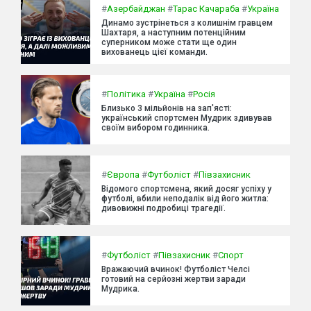
#
Азербайджан
#
Тарас Качараба
#
Україна
Динамо зустрінеться з колишнім гравцем
Шахтаря, а наступним потенційним
суперником може стати ще один
вихованець цієї команди.
#
Політика
#
Україна
#
Росія
Близько 3 мільйонів на зап'ясті:
український спортсмен Мудрик здивував
своїм вибором годинника.
#
Європа
#
Футболіст
#
Півзахисник
Відомого спортсмена, який досяг успіху у
футболі, вбили неподалік від його житла:
дивовижні подробиці трагедії.
#
Футболіст
#
Півзахисник
#
Спорт
Вражаючий вчинок! Футболіст Челсі
готовий на серйозні жертви заради
Мудрика.