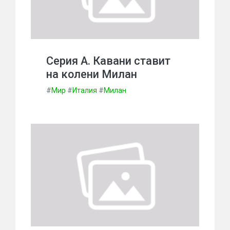
Серия А. Кавани ставит
на колени Милан
#
Мир
#
Италия
#
Милан