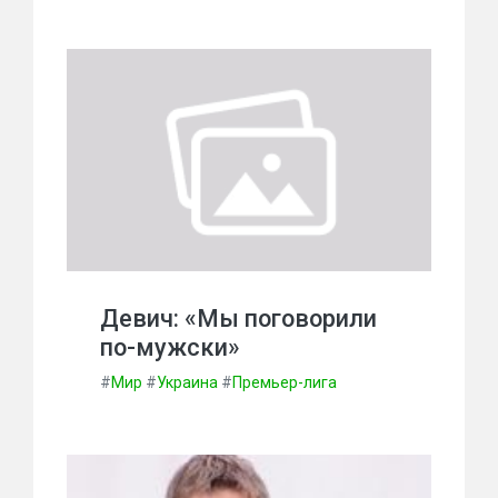
Девич: «Мы поговорили
по-мужски»
#
Мир
#
Украина
#
Премьер-лига