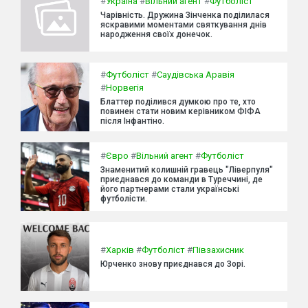
#
Україна
#
Вільний агент
#
Футболіст
Чарівність. Дружина Зінченка поділилася
яскравими моментами святкування днів
народження своїх донечок.
#
Футболіст
#
Саудівська Аравія
#
Норвегія
Блаттер поділився думкою про те, хто
повинен стати новим керівником ФІФА
після Інфантіно.
#
Євро
#
Вільний агент
#
Футболіст
Знаменитий колишній гравець "Ліверпуля"
приєднався до команди в Туреччині, де
його партнерами стали українські
футболісти.
#
Харків
#
Футболіст
#
Півзахисник
Юрченко знову приєднався до Зорі.