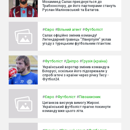
Мохаммед Салах приєднується до
Трабзонспору, де його партнерами стануть
Руслан Маліновський та Батагов.
#
Євро
#
Вільний агент
#
Футболіст
Салах офіційно змінив команду!
Легендарний гравець "Ліверпуля" уклав
угоду з турецьким футбольним гігантом.
#
Футболіст
#
Дніпро
#
Грузія (країна)
Український воротар змінив команду в
Білорусі, оскільки його підозрювали у
спробі втечі з країни через річку Тису -
Футбол24.
#
Євро
#
Футболіст
#
Півзахисник
Циганков висунув вимогу Жироні.
Український футболіст прагне покинути
команду вже цього літа.