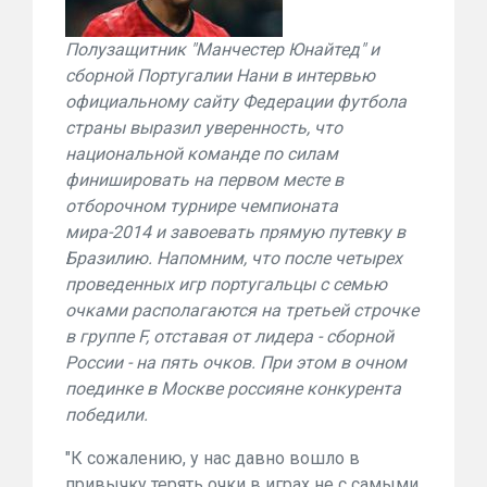
Полузащитник "Манчестер Юнайтед" и
сборной Португалии Нани в интервью
официальному сайту Федерации футбола
страны выразил уверенность, что
национальной команде по силам
финишировать на первом месте в
отборочном турнире чемпионата
мира-2014 и завоевать прямую путевку в
Бразилию. Напомним, что после четырех
проведенных игр португальцы с семью
очками располагаются на третьей строчке
в группе F, отставая от лидера - сборной
России - на пять очков. При этом в очном
поединке в Москве россияне конкурента
победили.
"К сожалению, у нас давно вошло в
привычку терять очки в играх не с самыми