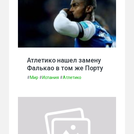
Атлетико нашел замену
Фалькао в том же Порту
#
Мир
#
Испания
#
Атлетико