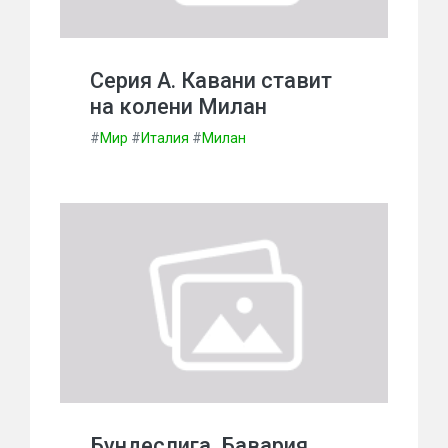
Серия А. Кавани ставит
на колени Милан
#
Мир
#
Италия
#
Милан
Бундеслига. Бавария