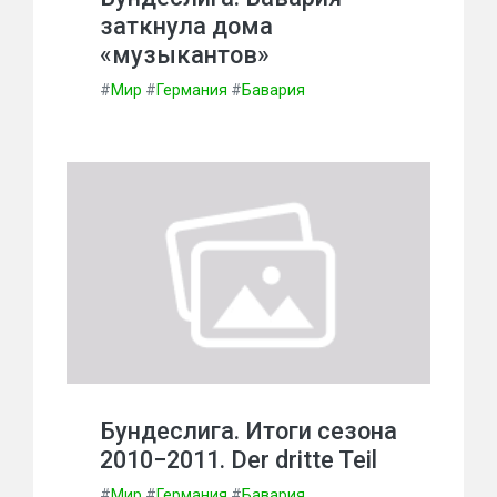
заткнула дома
«музыкантов»
#
Мир
#
Германия
#
Бавария
Бундеслига. Итоги сезона
2010−2011. Der dritte Teil
#
Мир
#
Германия
#
Бавария