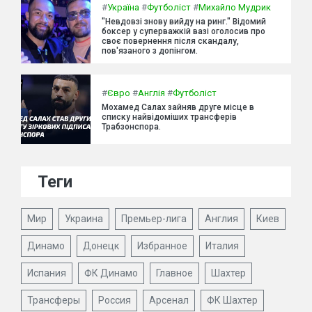
#
Україна
#
Футболіст
#
Михайло Мудрик
"Невдовзі знову вийду на ринг." Відомий
боксер у суперважкій вазі оголосив про
своє повернення після скандалу,
пов'язаного з допінгом.
#
Євро
#
Англія
#
Футболіст
Мохамед Салах зайняв друге місце в
списку найвідоміших трансферів
Трабзонспора.
Теги
Мир
Украина
Премьер-лига
Англия
Киев
Динамо
Донецк
Избранное
Италия
Испания
ФК Динамо
Главное
Шахтер
Трансферы
Россия
Арсенал
ФК Шахтер