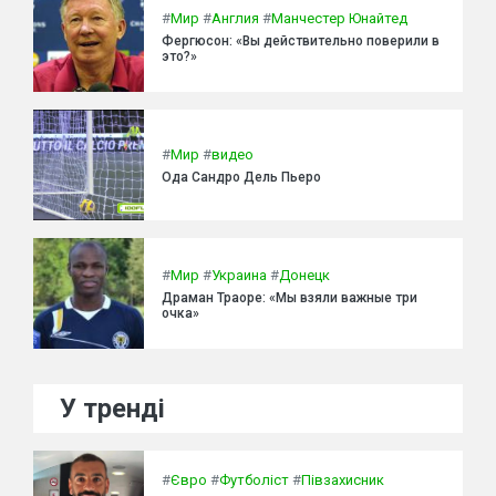
#
Мир
#
Англия
#
Манчестер Юнайтед
Фергюсон: «Вы действительно поверили в
это?»
#
Мир
#
видео
Ода Сандро Дель Пьеро
#
Мир
#
Украина
#
Донецк
Драман Траоре: «Мы взяли важные три
очка»
У тренді
#
Євро
#
Футболіст
#
Півзахисник