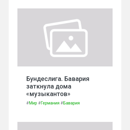
Бундеслига. Бавария
заткнула дома
«музыкантов»
#
Мир
#
Германия
#
Бавария