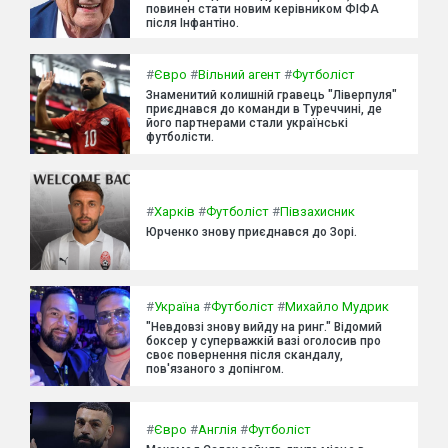
повинен стати новим керівником ФІФА
після Інфантіно.
#
Євро
#
Вільний агент
#
Футболіст
Знаменитий колишній гравець "Ліверпуля"
приєднався до команди в Туреччині, де
його партнерами стали українські
футболісти.
#
Харків
#
Футболіст
#
Півзахисник
Юрченко знову приєднався до Зорі.
#
Україна
#
Футболіст
#
Михайло Мудрик
"Невдовзі знову вийду на ринг." Відомий
боксер у суперважкій вазі оголосив про
своє повернення після скандалу,
пов'язаного з допінгом.
#
Євро
#
Англія
#
Футболіст