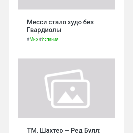
Месси стало худо без
Гвардиолы
#
Мир
#
Испания
ТМ. Шахтер — Ред Булл: