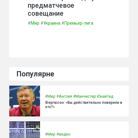
предматчевое
совещание
#
Мир
#
Украина
#
Премьер-лига
Популярне
#
Мир
#
Англия
#
Манчестер Юнайтед
Фергюсон: «Вы действительно поверили в
это?»
#
Мир
#
видео