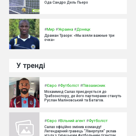
Ода Сандро Дель Пьеро
#
Мир
#
Украина
#
Донецк
Драман Траоре: «Мы взяли важные три
очка»
У тренді
#
Євро
#
Футболіст
#
Півзахисник
Мохаммед Салах приєднується до
Трабзонспору, де його партнерами стануть
Руслан Маліновський та Батагов.
#
Євро
#
Вільний агент
#
Футболіст
Салах офіційно змінив команду!
Легендарний гравець "Ліверпуля" уклав
угоду з турецьким футбольним гігантом.