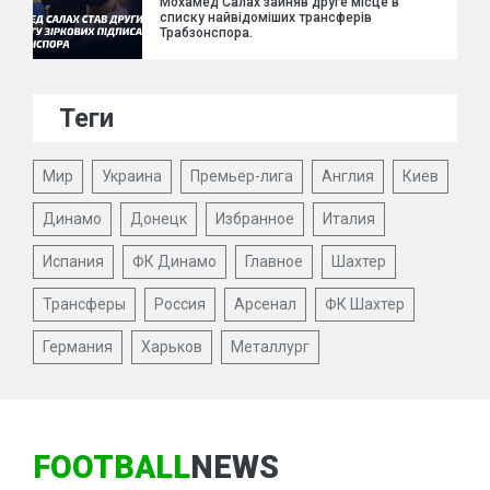
Мохамед Салах зайняв друге місце в
списку найвідоміших трансферів
Трабзонспора.
Теги
Мир
Украина
Премьер-лига
Англия
Киев
Динамо
Донецк
Избранное
Италия
Испания
ФК Динамо
Главное
Шахтер
Трансферы
Россия
Арсенал
ФК Шахтер
Германия
Харьков
Металлург
FOOTBALL
NEWS