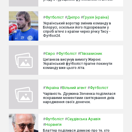
#
Футболіст
#
Дніпро
#
Грузія (країна)
Український воротар змінив команду в
Білорусі, оскільки його підозрювали у
спробі втечі з країни через річку Тису -
Футбол24.
#
Євро
#
Футболіст
#
Півзахисник
Циганков висунув вимогу Жироні.
Український футболіст прагне покинути
команду вже цього літа.
#
Україна
#
Вільний агент
#
Футболіст
Чарівність. Дружина Зінченка поділилася
яскравими моментами святкування днів
народження своїх донечок.
#
Футболіст
#
Саудівська Аравія
#
Норвегія
Блаттер поділився думкою про те, хто