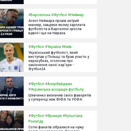
#
Барселона
#
Футбол
#
Неймар
Агент Неймара провів хитрий
маневр, завдяки якому зарплата
футболіста в Барселоні зросла
вдвічі і ще на півраза.
#
Футбол
#
Україна
#
Київ
Український футболіст, який
виступав у Польщі та брав участь у
єврокубках, оголосив про
закінчення своєї кар'єри -
Футбол24.
#
Футбол
#
Азербайджан
#
Українська асоціація футболу
Шевченко визначив своїх фаворитів
у суперечці між ФІФА та УЄФА.
#
Футбол
#
Франція
#
Кріштіану
Роналду
Сотні фанатів зібралися на чужу