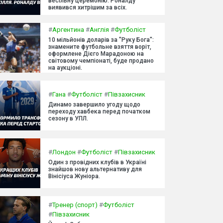
весільну церемонію. Роналду
виявився хитрішим за всіх.
#
Аргентина
#
Англія
#
Футболіст
10 мільйонів доларів за "Руку Бога":
знамените футбольне взяття воріт,
оформлене Дієго Марадоною на
світовому чемпіонаті, буде продано
на аукціоні.
#
Гана
#
Футболіст
#
Півзахисник
Динамо завершило угоду щодо
переходу хавбека перед початком
сезону в УПЛ.
#
Лондон
#
Футболіст
#
Півзахисник
Один з провідних клубів в Україні
знайшов нову альтернативу для
Вінісіуса Жуніора.
#
Тренер (спорт)
#
Футболіст
#
Півзахисник