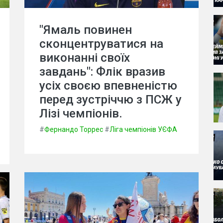
"Ямаль повинен
сконцентруватися на
виконанні своїх
завдань": Флік вразив
усіх своєю впевненістю
перед зустріччю з ПСЖ у
Лізі чемпіонів.
#
Фернандо Торрес
#
Ліга чемпіонів УЄФА