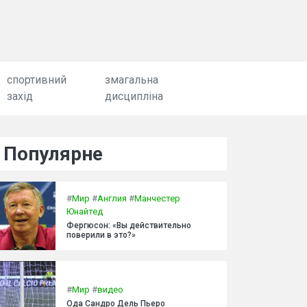
спортивний
змагальна
захід
дисципліна
Популярне
#
Мир
#
Англия
#
Манчестер
Юнайтед
Фергюсон: «Вы действительно
поверили в это?»
#
Мир
#
видео
Ода Сандро Дель Пьеро