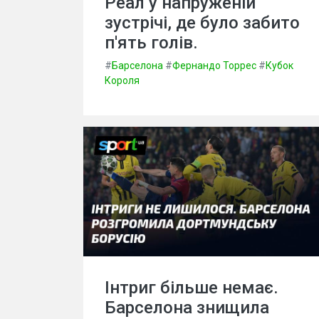
Реал у напруженій
зустрічі, де було забито
п'ять голів.
#
Барселона
#
Фернандо Торрес
#
Кубок
Короля
Інтриг більше немає.
Барселона знищила