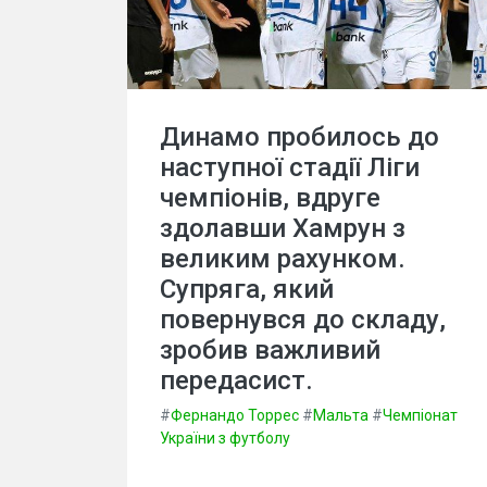
Динамо пробилось до
наступної стадії Ліги
чемпіонів, вдруге
здолавши Хамрун з
великим рахунком.
Супряга, який
повернувся до складу,
зробив важливий
передасист.
#
Фернандо Торрес
#
Мальта
#
Чемпіонат
України з футболу