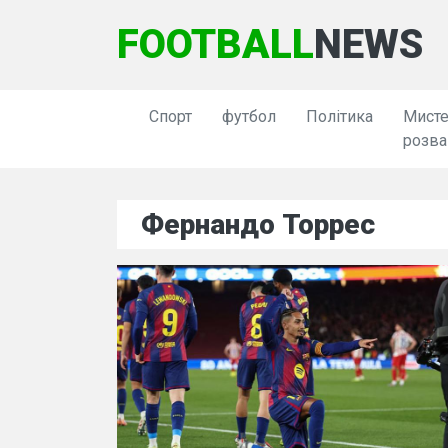
FOOTBALL
NEWS
Спорт
футбол
Політика
Мисте
розва
Фернандо Торрес