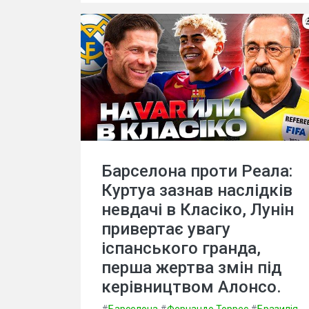
Барселона проти Реала:
Куртуа зазнав наслідків
невдачі в Класіко, Лунін
привертає увагу
іспанського гранда,
перша жертва змін під
керівництвом Алонсо.
#
Барселона
#
Фернандо Торрес
#
Бразилія