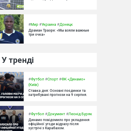
#
Мир
#
Украина
#
Донецк
Драман Траоре: «Мы взяли важные
три очка»
У тренді
#
Футбол
#
Спорт
#
ФК «Динамо»
(Київ)
Ставка дня: Основні поєдинки та
затребувані прогнози на 9 серпня.
#
Футбол
#
Документ
#
Леонід Буряк
Динамо повідомило про укладення
офіційної угоди відразу після
зустрічі з Карабахом.