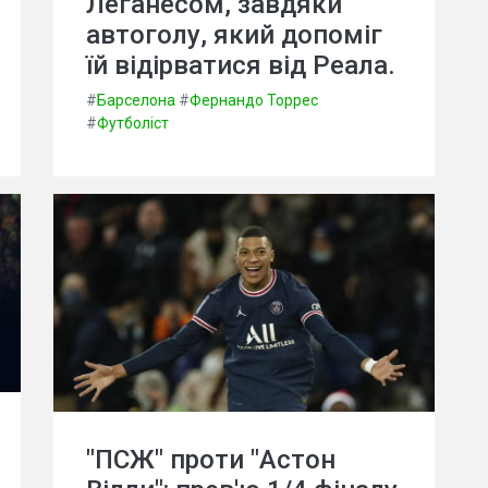
Леганесом, завдяки
автоголу, який допоміг
їй відірватися від Реала.
#
Барселона
#
Фернандо Торрес
#
Футболіст
"ПСЖ" проти "Астон