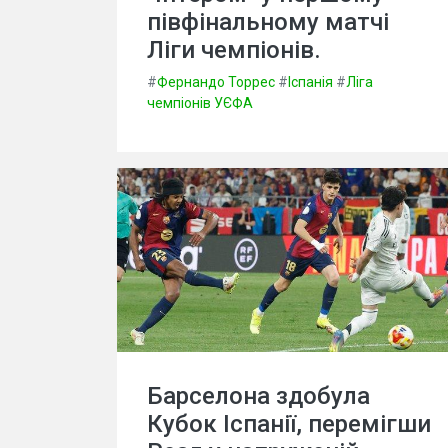
півфінальному матчі
Ліги чемпіонів.
#
Фернандо Торрес
#
Іспанія
#
Ліга
чемпіонів УЄФА
Барселона здобула
Кубок Іспанії, перемігши