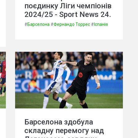
поєдинку Ліги чемпіонів
2024/25 - Sport News 24.
#
Барселона
#
Фернандо Торрес
#
Іспанія
Барселона здобула
складну перемогу над