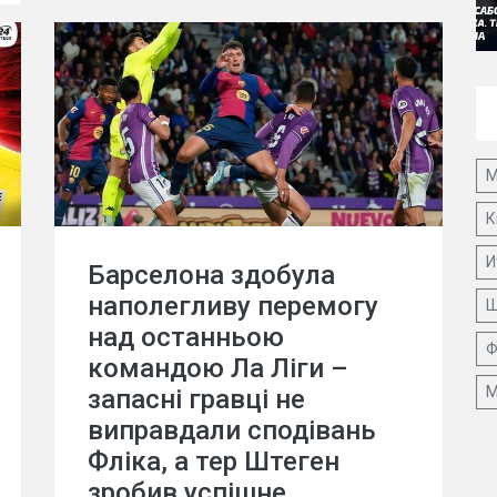
М
К
И
Барселона здобула
наполегливу перемогу
Ш
над останньою
Ф
командою Ла Ліги –
М
запасні гравці не
виправдали сподівань
Фліка, а тер Штеген
зробив успішне