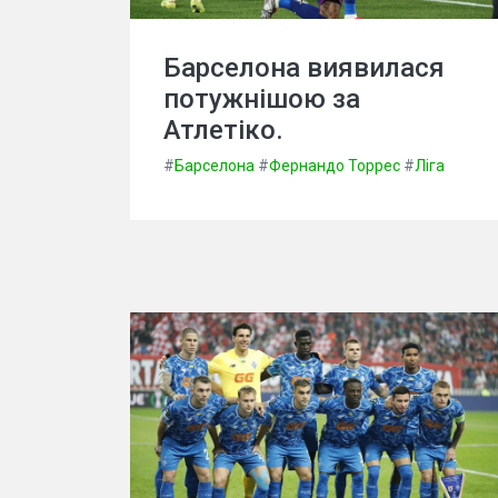
Барселона виявилася
потужнішою за
Атлетіко.
#
Барселона
#
Фернандо Торрес
#
Ліга