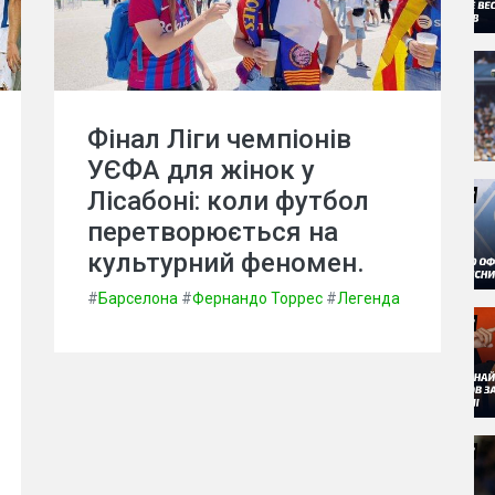
Фінал Ліги чемпіонів
УЄФА для жінок у
Лісабоні: коли футбол
перетворюється на
культурний феномен.
#
Барселона
#
Фернандо Торрес
#
Легенда