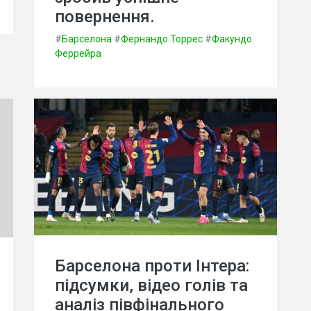
повернення.
#
Барселона
#
Фернандо Торрес
#
Факундо
Феррейра
Барселона проти Інтера:
підсумки, відео голів та
аналіз півфінального