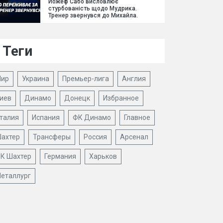
Йожеф Сабо висловлює
стурбованість щодо Мудрика.
Тренер звернувся до Михайла.
Теги
ир
Украина
Премьер-лига
Англия
иев
Динамо
Донецк
Избранное
талия
Испания
ФК Динамо
Главное
ахтер
Трансферы
Россия
Арсенал
К Шахтер
Германия
Харьков
еталлург