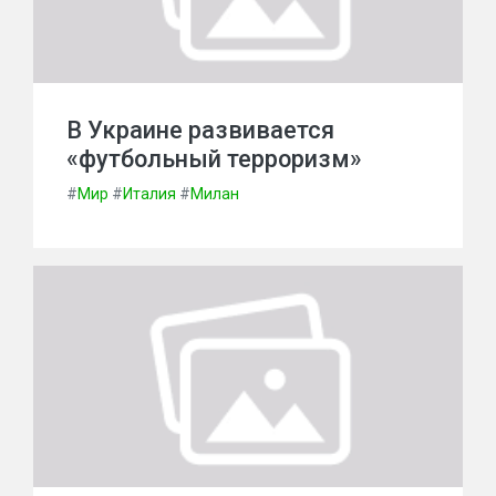
В Украине развивается
«футбольный терроризм»
#
Мир
#
Италия
#
Милан