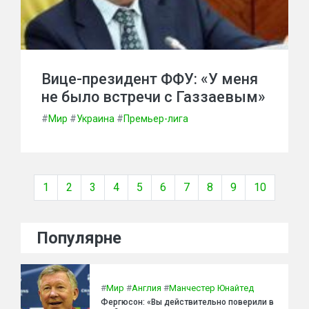
Вице-президент ФФУ: «У меня
не было встречи с Газзаевым»
#
Мир
#
Украина
#
Премьер-лига
1
2
3
4
5
6
7
8
9
10
Популярне
#
Мир
#
Англия
#
Манчестер Юнайтед
Фергюсон: «Вы действительно поверили в