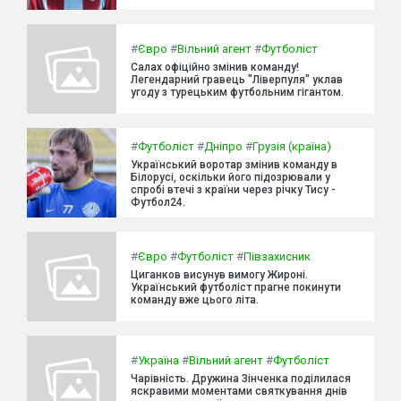
#
Євро
#
Вільний агент
#
Футболіст
Салах офіційно змінив команду!
Легендарний гравець "Ліверпуля" уклав
угоду з турецьким футбольним гігантом.
#
Футболіст
#
Дніпро
#
Грузія (країна)
Український воротар змінив команду в
Білорусі, оскільки його підозрювали у
спробі втечі з країни через річку Тису -
Футбол24.
#
Євро
#
Футболіст
#
Півзахисник
Циганков висунув вимогу Жироні.
Український футболіст прагне покинути
команду вже цього літа.
#
Україна
#
Вільний агент
#
Футболіст
Чарівність. Дружина Зінченка поділилася
яскравими моментами святкування днів