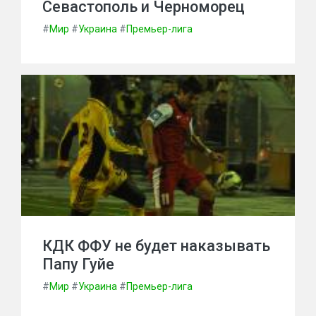
Севастополь и Черноморец
#
Мир
#
Украина
#
Премьер-лига
КДК ФФУ не будет наказывать
Папу Гуйе
#
Мир
#
Украина
#
Премьер-лига