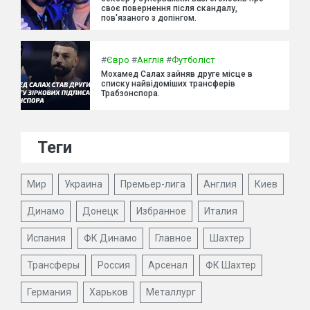
своє повернення після скандалу,
пов'язаного з допінгом.
#
Євро
#
Англія
#
Футболіст
Мохамед Салах зайняв друге місце в
списку найвідоміших трансферів
Трабзонспора.
Теги
Мир
Украина
Премьер-лига
Англия
Киев
Динамо
Донецк
Избранное
Италия
Испания
ФК Динамо
Главное
Шахтер
Трансферы
Россия
Арсенал
ФК Шахтер
Германия
Харьков
Металлург