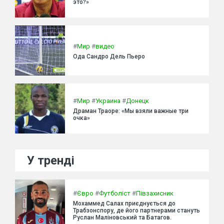
это?»
#
Мир
#
видео
Ода Сандро Дель Пьеро
#
Мир
#
Украина
#
Донецк
Драман Траоре: «Мы взяли важные три
очка»
У тренді
#
Євро
#
Футболіст
#
Півзахисник
Мохаммед Салах приєднується до
Трабзонспору, де його партнерами стануть
Руслан Маліновський та Батагов.