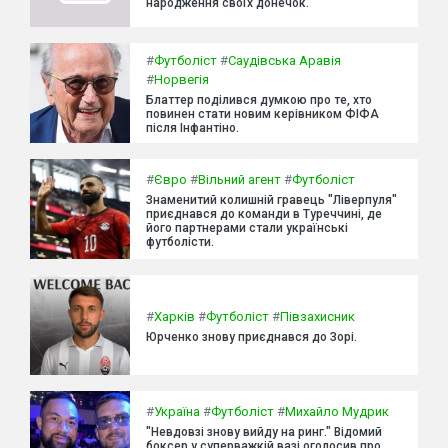
народження своїх донечок.
#
Футболіст
#
Саудівська Аравія
#
Норвегія
Блаттер поділився думкою про те, хто
повинен стати новим керівником ФІФА
після Інфантіно.
#
Євро
#
Вільний агент
#
Футболіст
Знаменитий колишній гравець "Ліверпуля"
приєднався до команди в Туреччині, де
його партнерами стали українські
футболісти.
#
Харків
#
Футболіст
#
Півзахисник
Юрченко знову приєднався до Зорі.
#
Україна
#
Футболіст
#
Михайло Мудрик
"Невдовзі знову вийду на ринг." Відомий
боксер у суперважкій вазі оголосив про