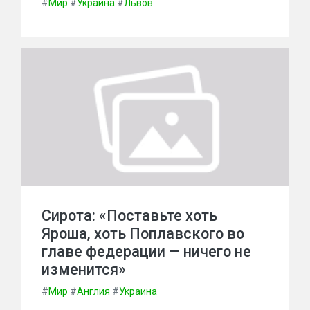
#
Мир
#
Украина
#
Львов
Сирота: «Поставьте хоть
Яроша, хоть Поплавского во
главе федерации — ничего не
изменится»
#
Мир
#
Англия
#
Украина