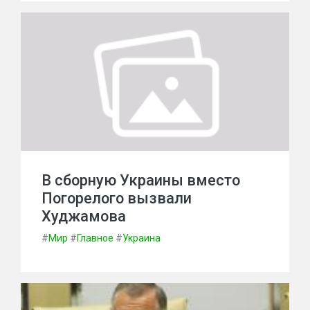
В сборную Украины вместо
Погорелого вызвали
Худжамова
#
Мир
#
Главное
#
Украина