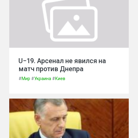
U−19. Арсенал не явился на
матч против Днепра
#
Мир
#
Украина
#
Киев