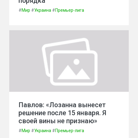
порядка
#
Мир
#
Украина
#
Премьер-лига
Павлов: «Лозанна вынесет
решение после 15 января. Я
своей вины не признаю»
#
Мир
#
Украина
#
Премьер-лига