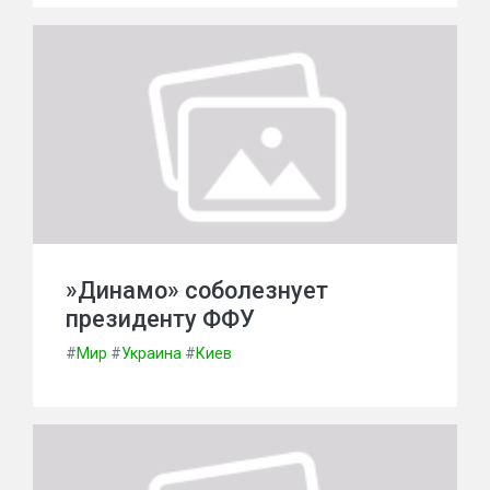
»Динамо» соболезнует
президенту ФФУ
#
Мир
#
Украина
#
Киев