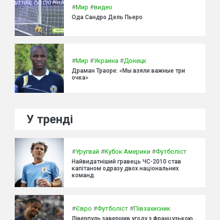
#
Мир
#
видео
Ода Сандро Дель Пьеро
#
Мир
#
Украина
#
Донецк
Драман Траоре: «Мы взяли важные три
очка»
У тренді
#
Уругвай
#
Кубок Америки
#
Футболіст
Найвидатніший гравець ЧС-2010 став
капітаном одразу двох національних
команд.
#
Євро
#
Футболіст
#
Півзахисник
Ліверпуль завершив угоду з французькою