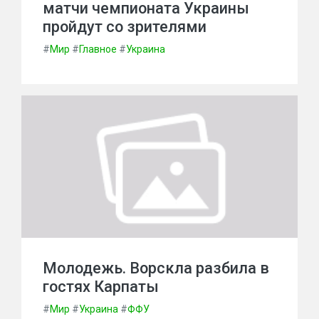
матчи чемпионата Украины
пройдут со зрителями
#
Мир
#
Главное
#
Украина
Молодежь. Ворскла разбила в
гостях Карпаты
#
Мир
#
Украина
#
ФФУ