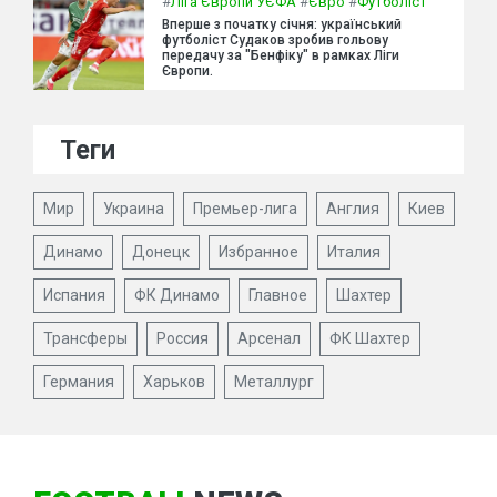
#
Ліга Європи УЄФА
#
Євро
#
Футболіст
Вперше з початку січня: український
футболіст Судаков зробив гольову
передачу за "Бенфіку" в рамках Ліги
Європи.
Теги
Мир
Украина
Премьер-лига
Англия
Киев
Динамо
Донецк
Избранное
Италия
Испания
ФК Динамо
Главное
Шахтер
Трансферы
Россия
Арсенал
ФК Шахтер
Германия
Харьков
Металлург