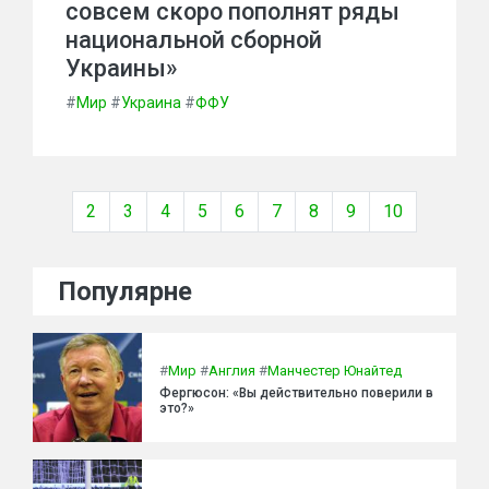
совсем скоро пополнят ряды
национальной сборной
Украины»
#
Мир
#
Украина
#
ФФУ
2
3
4
5
6
7
8
9
10
Популярне
#
Мир
#
Англия
#
Манчестер Юнайтед
Фергюсон: «Вы действительно поверили в
это?»