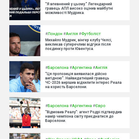
"Я впевнений у цьому." Легендарний
гравець АПЛ високо оцінив майбутні
можливості Мудрика.
#
Лондон
#
Англія
#
Футболіст
Михайло Мудрик, вінгер клубу Челсі,
викликав суперечливі відгуки після
поєдинку проти Ювентуса.
#
Барселона
#
Аргентина
#
Англія
"Ця пропозиція виявилася дійсно
вигідною". Найвидатніший гравець
ЧС-2026 вирішив відхилити інтерес Реала
на користь Барселони.
#
Барселона
#
Аргентина
#
Євро
"Відмовив Реалу": агент Родрі підтвердив
намір чемпіона світу приєднатися до
Барселони.