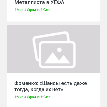
Металлиста в УЕФА
#
Мир
#
Украина
#
Киев
Фоменко: «Шансы есть даже
тогда, когда их нет»
#
Мир
#
Украина
#
Киев