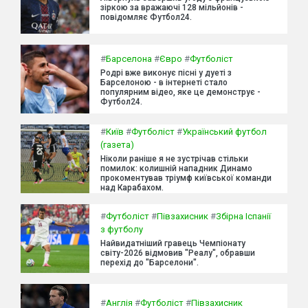
зіркою за вражаючі 128 мільйонів -
повідомляє Футбол24.
#
Барселона
#
Євро
#
Футболіст
Родрі вже виконує пісні у дуеті з
Барселоною - в інтернеті стало
популярним відео, яке це демонструє -
Футбол24.
#
Київ
#
Футболіст
#
Український футбол
(газета)
Ніколи раніше я не зустрічав стільки
помилок: колишній нападник Динамо
прокоментував тріумф київської команди
над Карабахом.
#
Футболіст
#
Півзахисник
#
Збірна Іспанії
з футболу
Найвидатніший гравець Чемпіонату
світу-2026 відмовив "Реалу", обравши
перехід до "Барселони".
#
Англія
#
Футболіст
#
Півзахисник