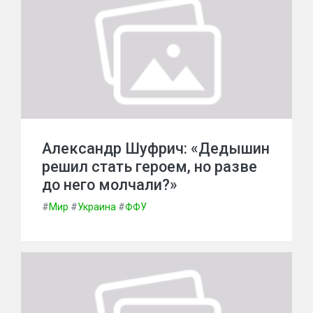
Александр Шуфрич: «Дедышин
решил стать героем, но разве
до него молчали?»
#
Мир
#
Украина
#
ФФУ