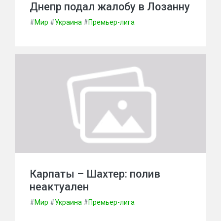
Днепр подал жалобу в Лозанну
#
Мир
#
Украина
#
Премьер-лига
Карпаты – Шахтер: полив
неактуален
#
Мир
#
Украина
#
Премьер-лига