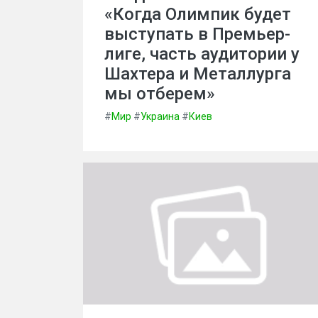
«Когда Олимпик будет
выступать в Премьер-
лиге, часть аудитории у
Шахтера и Металлурга
мы отберем»
#
Мир
#
Украина
#
Киев