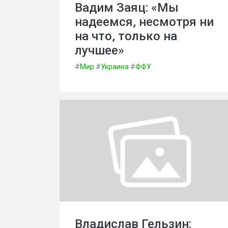
Вадим Заяц: «Мы
надеемся, несмотря ни
на что, только на
лучшее»
#
Мир
#
Украина
#
ФФУ
Владислав Гельзин: