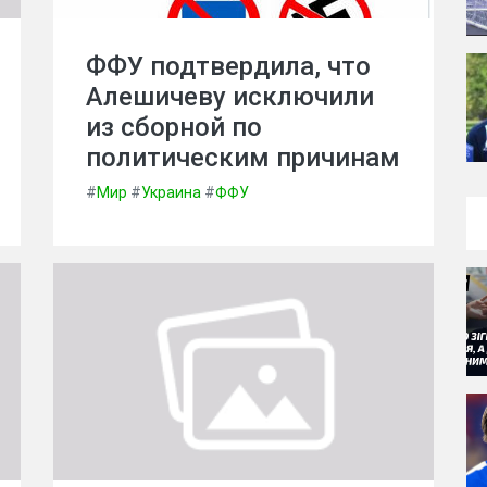
ФФУ подтвердила, что
Алешичеву исключили
из сборной по
политическим причинам
#
Мир
#
Украина
#
ФФУ