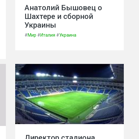
Анатолий Бышовец о
Шахтере и сборной
Украины
#
Мир
#
Италия
#
Украина
Директор стадиона