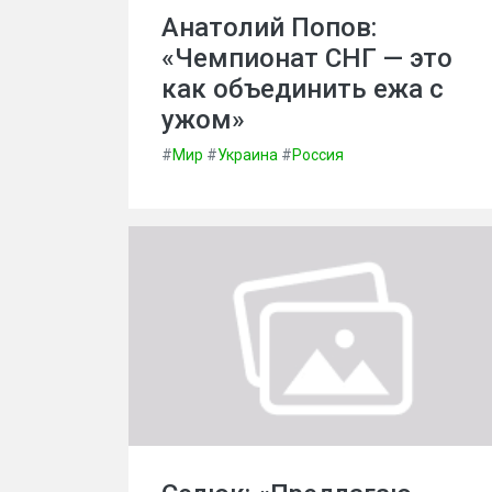
Анатолий Попов:
«Чемпионат СНГ — это
как объединить ежа с
ужом»
#
Мир
#
Украина
#
Россия