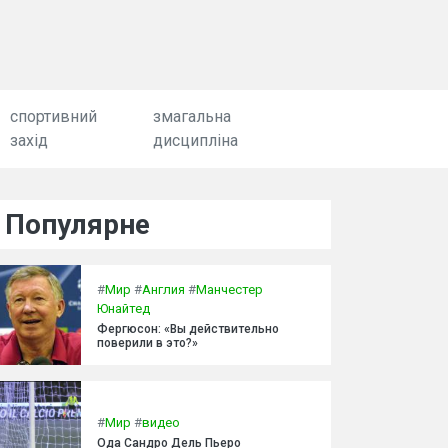
спортивний
змагальна
захід
дисципліна
Популярне
#
Мир
#
Англия
#
Манчестер
Юнайтед
Фергюсон: «Вы действительно
поверили в это?»
#
Мир
#
видео
Ода Сандро Дель Пьеро