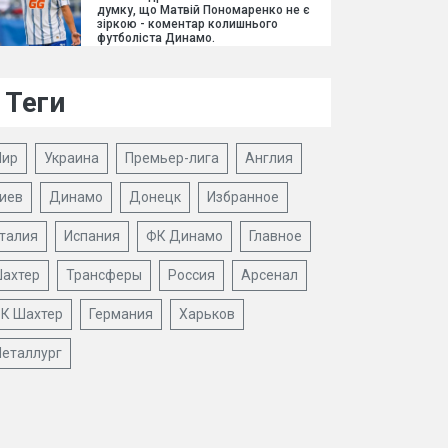
думку, що Матвій Пономаренко не є
зіркою - коментар колишнього
футболіста Динамо.
Теги
ир
Украина
Премьер-лига
Англия
иев
Динамо
Донецк
Избранное
талия
Испания
ФК Динамо
Главное
ахтер
Трансферы
Россия
Арсенал
К Шахтер
Германия
Харьков
еталлург