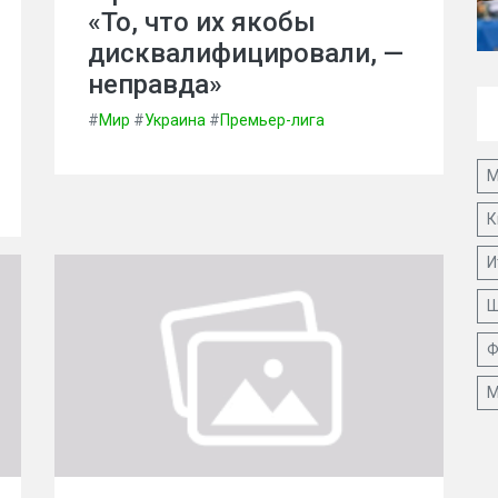
«То, что их якобы
дисквалифицировали, —
неправда»
#
Мир
#
Украина
#
Премьер-лига
М
К
И
Ш
Ф
М