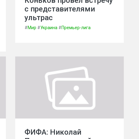
Коньков провел встречу
с представителями
ультрас
#
Мир
#
Украина
#
Премьер-лига
ФИФА: Николай