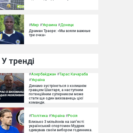
#
Мир
#
Украина
#
Донецк
Драман Траоре: «Мы взяли важные
три очка»
У тренді
#
Азербайджан
#
Тарас Качараба
#
Україна
Динамо зустрінеться з колишнім
гравцем Шахтаря, а наступним
потенційним суперником може
стати ще один вихованець цієї
команди.
#
Політика
#
Україна
#
Росія
Близько 3 мільйонів на зап'ясті:
український спортсмен Мудрик
здивував своїм вибором годинника.