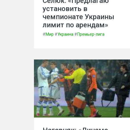
Селюк: «Предлагаю
установить в
чемпионате Украины
лимит по арендам»
#
Мир
#
Украина
#
Премьер-лига