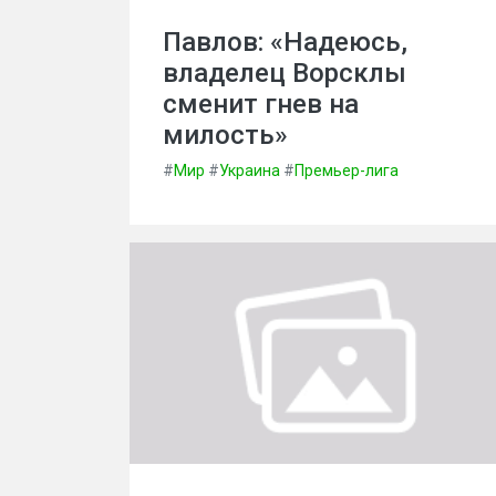
Павлов: «Надеюсь,
владелец Ворсклы
сменит гнев на
милость»
#
Мир
#
Украина
#
Премьер-лига