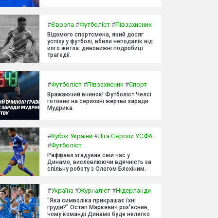
#
Європа
#
Футболіст
#
Півзахисник
Відомого спортсмена, який досяг
успіху у футболі, вбили неподалік від
його житла: дивовижні подробиці
трагедії.
#
Футболіст
#
Півзахисник
#
Спорт
Вражаючий вчинок! Футболіст Челсі
готовий на серйозні жертви заради
Мудрика.
#
Кубок України
#
Ліга Європи УЄФА
#
Футболіст
Раффаел згадував свій час у
Динамо, висловлюючи вдячність за
спільну роботу з Олегом Блохіним.
#
Україна
#
Журналіст
#
Нідерланди
"Яка символіка прикрашає їхні
груди?" Остап Маркевич роз'яснив,
чому команді Динамо буде нелегко