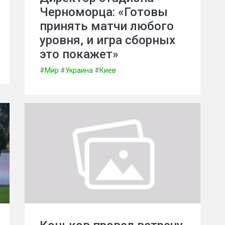
Черноморца: «Готовы
принять матчи любого
уровня, и игра сборных
это покажет»
#
Мир
#
Украина
#
Киев