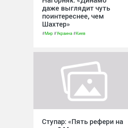
Нагорняк: «Динамо
даже выглядит чуть
поинтереснее, чем
Шахтер»
#
Мир
#
Украина
#
Киев
Ступар: «Пять рефери на