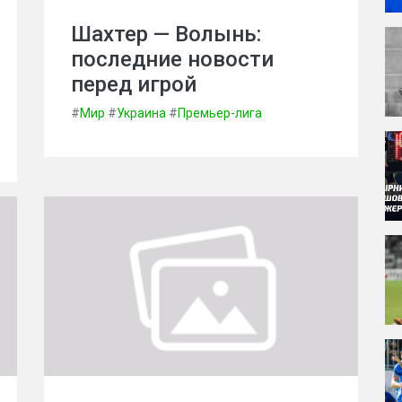
Шахтер — Волынь:
последние новости
перед игрой
#
Мир
#
Украина
#
Премьер-лига