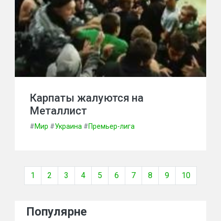
Карпаты жалуются на
Металлист
#
Мир
#
Украина
#
Премьер-лига
1
2
3
4
5
6
7
8
9
10
Популярне