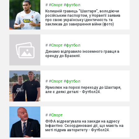
#
#
Спорт
#
футбол
Колишній гравець "Шахтаря", володіючи
російським паспортом, у Норвегії заявив
про свою українську ідентичність та
закликав до завершення війни (фото)
#
#
Спорт
#
футбол
Динамо відправило іноземного гравця в
оренду до Бразилії.
#
#
Спорт
#
футбол
Ярмолюк на порозі переходу до Шахтаря,
але є деякі деталі - Футбол24.
#
#
Спорт
ФІФА відреагувала на закиди на адресу
Інфантіно: Скоординовані дії, що мають на
меті підрив авторитету - Футбол24.