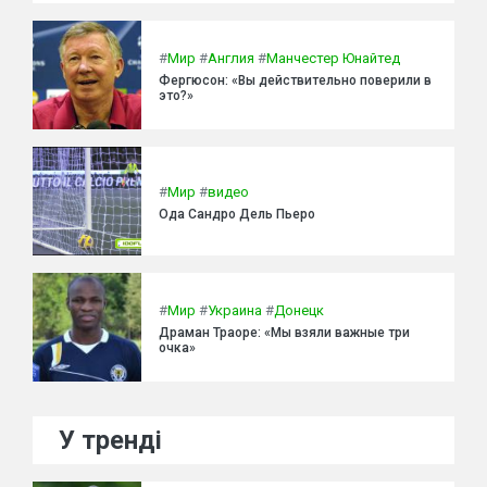
#
Мир
#
Англия
#
Манчестер Юнайтед
Фергюсон: «Вы действительно поверили в
это?»
#
Мир
#
видео
Ода Сандро Дель Пьеро
#
Мир
#
Украина
#
Донецк
Драман Траоре: «Мы взяли важные три
очка»
У тренді