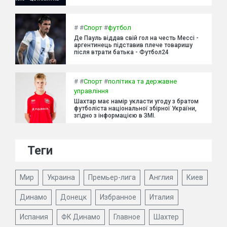
#
#
Спорт
#
футбол
Де Пауль віддав свій гол на честь Мессі -
аргентинець підставив плече товаришу
після втрати батька - Футбол24
#
#
Спорт
#
політика та державне
управління
Шахтар має намір укласти угоду з братом
футболіста національної збірної України,
згідно з інформацією в ЗМІ.
Теги
Мир
Украина
Премьер-лига
Англия
Киев
Динамо
Донецк
Избранное
Италия
Испания
ФК Динамо
Главное
Шахтер