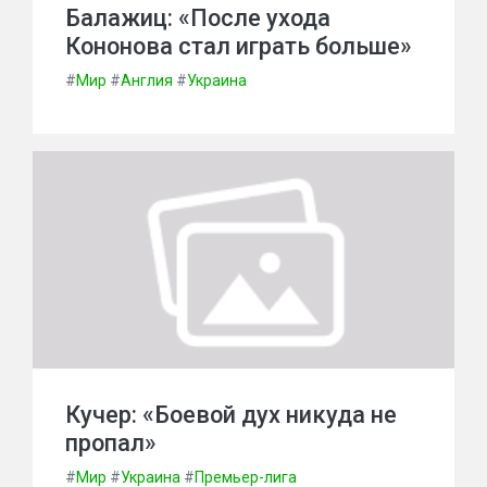
Балажиц: «После ухода
Кононова стал играть больше»
#
Мир
#
Англия
#
Украина
Кучер: «Боевой дух никуда не
пропал»
#
Мир
#
Украина
#
Премьер-лига