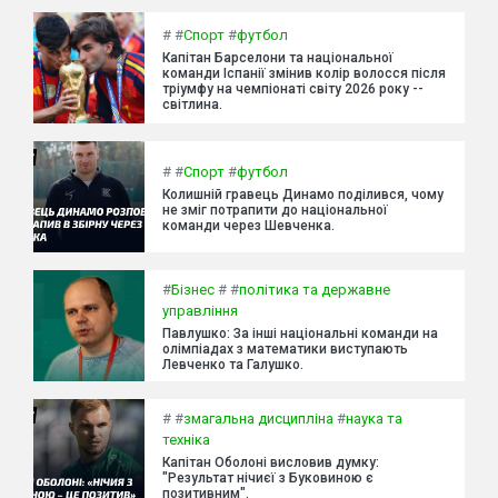
#
#
Спорт
#
футбол
Капітан Барселони та національної
команди Іспанії змінив колір волосся після
тріумфу на чемпіонаті світу 2026 року --
світлина.
#
#
Спорт
#
футбол
Колишній гравець Динамо поділився, чому
не зміг потрапити до національної
команди через Шевченка.
#
Бізнес
#
#
політика та державне
управління
Павлушко: За інші національні команди на
олімпіадах з математики виступають
Левченко та Галушко.
#
#
змагальна дисципліна
#
наука та
техніка
Капітан Оболоні висловив думку:
"Результат нічиєї з Буковиною є
позитивним".