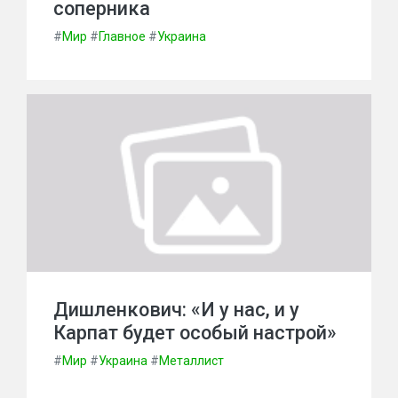
соперника
#
Мир
#
Главное
#
Украина
Дишленкович: «И у нас, и у
Карпат будет особый настрой»
#
Мир
#
Украина
#
Металлист