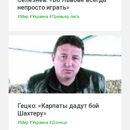
непросто играть»
#
Мир
#
Украина
#
Премьер-лига
Гецко: «Карпаты дадут бой
Шахтеру»
#
Мир
#
Украина
#
Донецк