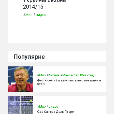
Украины сезона —
2014/15
#
Мир
#
видео
Популярне
#
Мир
#
Англия
#
Манчестер Юнайтед
Фергюсон: «Вы действительно поверили в
это?»
#
Мир
#
видео
Ода Сандро Дель Пьеро