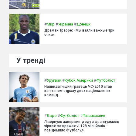
#
Мир
#
Украина
#
Донецк
Драман Траоре: «Мы взяли важные три
очка»
У тренді
#
Уругвай
#
Кубок Америки
#
Футболіст
Найвидатніший гравець ЧС-2010 став
капітаном одразу двох національних
команд.
#
Євро
#
Футболіст
#
Півзахисник
Ліверпуль завершив угоду з французькою
зіркою за вражаючі 128 мільйонів -
повідомляє Футбол24.