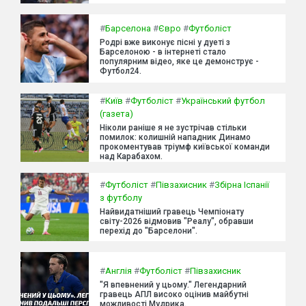
#
Барселона
#
Євро
#
Футболіст
Родрі вже виконує пісні у дуеті з
Барселоною - в інтернеті стало
популярним відео, яке це демонструє -
Футбол24.
#
Київ
#
Футболіст
#
Український футбол
(газета)
Ніколи раніше я не зустрічав стільки
помилок: колишній нападник Динамо
прокоментував тріумф київської команди
над Карабахом.
#
Футболіст
#
Півзахисник
#
Збірна Іспанії
з футболу
Найвидатніший гравець Чемпіонату
світу-2026 відмовив "Реалу", обравши
перехід до "Барселони".
#
Англія
#
Футболіст
#
Півзахисник
"Я впевнений у цьому." Легендарний
гравець АПЛ високо оцінив майбутні
можливості Мудрика.