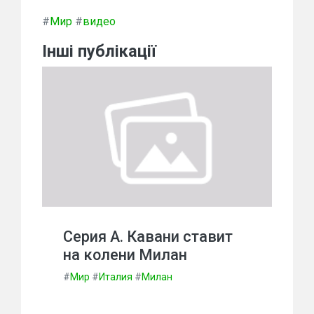
#
Мир
#
видео
Інші публікації
Серия А. Кавани ставит
на колени Милан
#
Мир
#
Италия
#
Милан