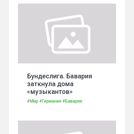
Бундеслига. Бавария
заткнула дома
«музыкантов»
#
Мир
#
Германия
#
Бавария