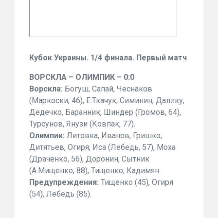
Кубок Украины. 1/4 финала. Первый матч
ВОРСКЛА – ОЛИМПИК – 0:0
Ворскла:
Богуш, Сапай, Чеснаков
(Маркоски, 46), Е.Ткачук, Симинин, Даллку,
Дедечко, Баранник, Шиндер (Громов, 64),
Турсунов, Янузи (Ковпак, 77).
Олимпик:
Литовка, Иванов, Гришко,
Дитятьев, Огиря, Иса (Лебедь, 57), Моха
(Драченко, 56), Доронин, Сытник
(А.Мищенко, 88), Тищенко, Кадимян.
Предупреждения:
Тищенко (45), Огиря
(54), Лебедь (85).