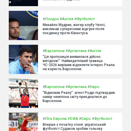
#
Лондон
#
Англія
#
Футболіст
Михайло Мудрик, вінгер клубу Челсі,
викликав суперечливі відгуки після
поєдинку проти Ювентуса.
#
Барселона
#
Аргентина
#
Англія
"Ця пропозиція виявилася дійсно
вигідною". Найвидатніший гравець
ЧС-2026 вирішив відхилити інтерес Реала
на користь Барселони.
#
Барселона
#
Аргентина
#
Євро
"Відмовив Реалу": агент Родрі підтвердив
намір чемпіона світу приєднатися до
Барселони.
#
Ліга Європи УЄФА
#
Євро
#
Футболіст
Вперше з початку січня: український
футболіст Судаков зробив гольову