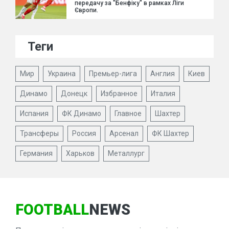
передачу за "Бенфіку" в рамках Ліги
Європи.
Теги
Мир
Украина
Премьер-лига
Англия
Киев
Динамо
Донецк
Избранное
Италия
Испания
ФК Динамо
Главное
Шахтер
Трансферы
Россия
Арсенал
ФК Шахтер
Германия
Харьков
Металлург
FOOTBALL
NEWS