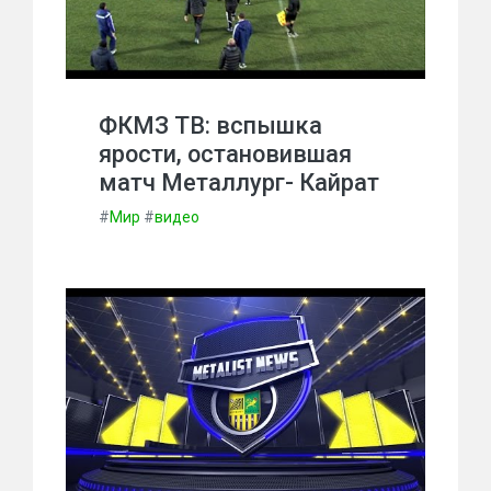
ФКМЗ ТВ: вспышка
ярости, остановившая
матч Металлург- Кайрат
#
Мир
#
видео