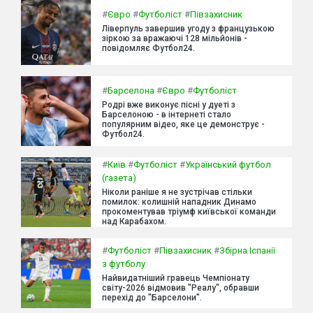
#
Євро
#
Футболіст
#
Півзахисник
Ліверпуль завершив угоду з французькою
зіркою за вражаючі 128 мільйонів -
повідомляє Футбол24.
#
Барселона
#
Євро
#
Футболіст
Родрі вже виконує пісні у дуеті з
Барселоною - в інтернеті стало
популярним відео, яке це демонструє -
Футбол24.
#
Київ
#
Футболіст
#
Український футбол
(газета)
Ніколи раніше я не зустрічав стільки
помилок: колишній нападник Динамо
прокоментував тріумф київської команди
над Карабахом.
#
Футболіст
#
Півзахисник
#
Збірна Іспанії
з футболу
Найвидатніший гравець Чемпіонату
світу-2026 відмовив "Реалу", обравши
перехід до "Барселони".