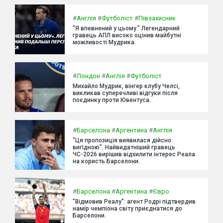
#
Англія
#
Футболіст
#
Півзахисник
"Я впевнений у цьому." Легендарний
гравець АПЛ високо оцінив майбутні
можливості Мудрика.
#
Лондон
#
Англія
#
Футболіст
Михайло Мудрик, вінгер клубу Челсі,
викликав суперечливі відгуки після
поєдинку проти Ювентуса.
#
Барселона
#
Аргентина
#
Англія
"Ця пропозиція виявилася дійсно
вигідною". Найвидатніший гравець
ЧС-2026 вирішив відхилити інтерес Реала
на користь Барселони.
#
Барселона
#
Аргентина
#
Євро
"Відмовив Реалу": агент Родрі підтвердив
намір чемпіона світу приєднатися до
Барселони.