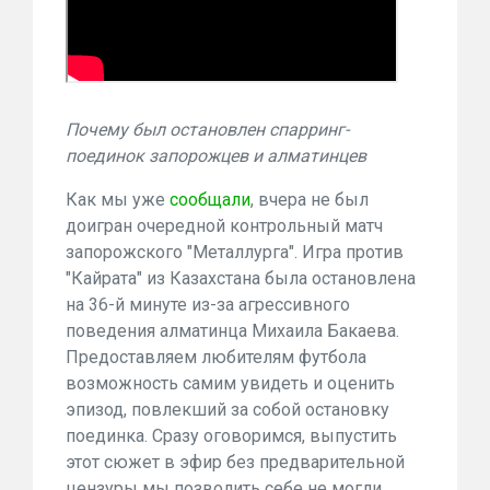
Почему был остановлен спарринг-
поединок запорожцев и алматинцев
Как мы уже
сообщали
, вчера не был
доигран очередной контрольный матч
запорожского "Металлурга". Игра против
"Кайрата" из Казахстана была остановлена
на 36-й минуте из-за агрессивного
поведения алматинца Михаила Бакаева.
Предоставляем любителям футбола
возможность самим увидеть и оценить
эпизод, повлекший за собой остановку
поединка. Сразу оговоримся, выпустить
этот сюжет в эфир без предварительной
цензуры мы позволить себе не могли.