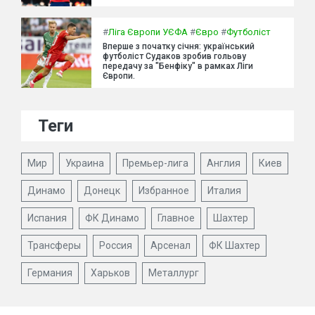
#
Ліга Європи УЄФА
#
Євро
#
Футболіст
Вперше з початку січня: український
футболіст Судаков зробив гольову
передачу за "Бенфіку" в рамках Ліги
Європи.
Теги
Мир
Украина
Премьер-лига
Англия
Киев
Динамо
Донецк
Избранное
Италия
Испания
ФК Динамо
Главное
Шахтер
Трансферы
Россия
Арсенал
ФК Шахтер
Германия
Харьков
Металлург