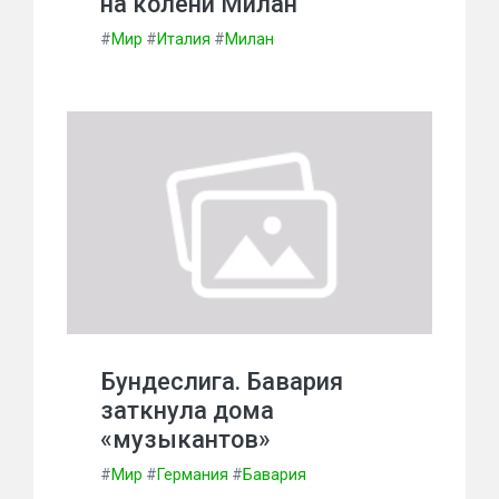
на колени Милан
#
Мир
#
Италия
#
Милан
Бундеслига. Бавария
заткнула дома
«музыкантов»
#
Мир
#
Германия
#
Бавария