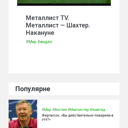
Металлист TV.
Металлист — Шахтер.
Накануне
#
Мир
#
видео
Популярне
#
Мир
#
Англия
#
Манчестер Юнайтед
Фергюсон: «Вы действительно поверили в
это?»