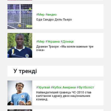
#
Мир
#
видео
Ода Сандро Дель Пьеро
#
Мир
#
Украина
#
Донецк
Драман Траоре: «Мы взяли важные три
очка»
У тренді
#
Уругвай
#
Кубок Америки
#
Футболіст
Найвидатніший гравець ЧС-2010 став
капітаном одразу двох національних
команд.