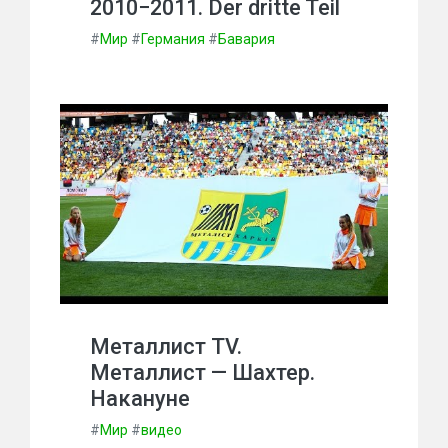
2010−2011. Der dritte Teil
#
Мир
#
Германия
#
Бавария
Металлист TV.
Металлист — Шахтер.
Накануне
#
Мир
#
видео