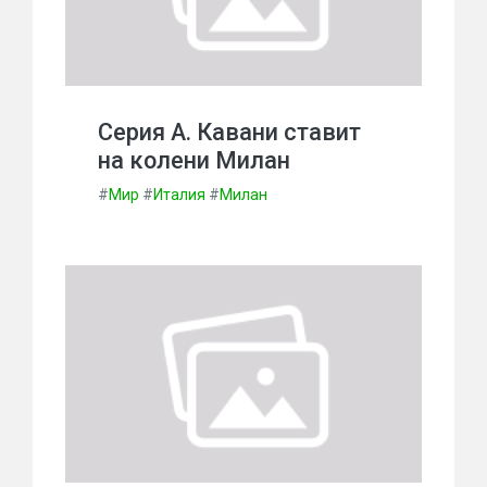
Серия А. Кавани ставит
на колени Милан
#
Мир
#
Италия
#
Милан