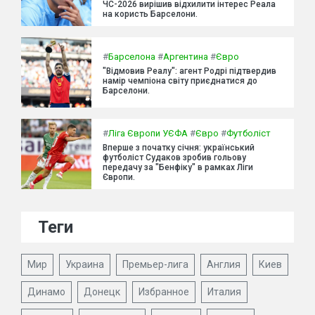
ЧС-2026 вирішив відхилити інтерес Реала
на користь Барселони.
#
Барселона
#
Аргентина
#
Євро
"Відмовив Реалу": агент Родрі підтвердив
намір чемпіона світу приєднатися до
Барселони.
#
Ліга Європи УЄФА
#
Євро
#
Футболіст
Вперше з початку січня: український
футболіст Судаков зробив гольову
передачу за "Бенфіку" в рамках Ліги
Європи.
Теги
Мир
Украина
Премьер-лига
Англия
Киев
Динамо
Донецк
Избранное
Италия