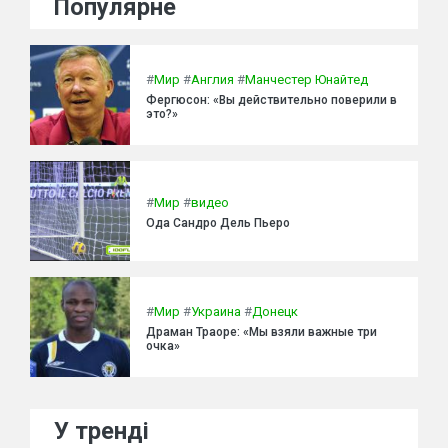
Популярне
#
Мир
#
Англия
#
Манчестер Юнайтед
Фергюсон: «Вы действительно поверили в
это?»
#
Мир
#
видео
Ода Сандро Дель Пьеро
#
Мир
#
Украина
#
Донецк
Драман Траоре: «Мы взяли важные три
очка»
У тренді