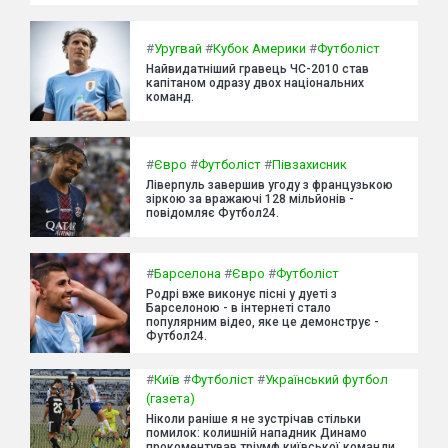
#
Уругвай
#
Кубок Америки
#
Футболіст
Найвидатніший гравець ЧС-2010 став
капітаном одразу двох національних
команд.
#
Євро
#
Футболіст
#
Півзахисник
Ліверпуль завершив угоду з французькою
зіркою за вражаючі 128 мільйонів -
повідомляє Футбол24.
#
Барселона
#
Євро
#
Футболіст
Родрі вже виконує пісні у дуеті з
Барселоною - в інтернеті стало
популярним відео, яке це демонструє -
Футбол24.
#
Київ
#
Футболіст
#
Український футбол
(газета)
Ніколи раніше я не зустрічав стільки
помилок: колишній нападник Динамо
прокоментував тріумф київської команди