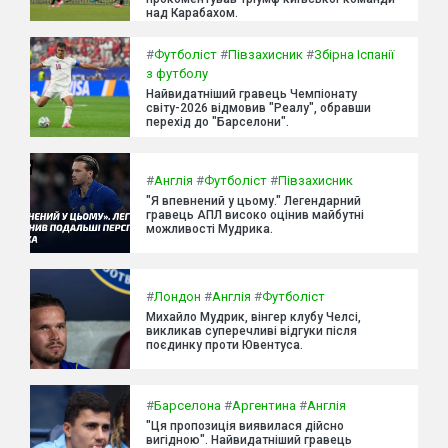
над Карабахом.
#
Футболіст
#
Півзахисник
#
Збірна Іспанії
з футболу
Найвидатніший гравець Чемпіонату
світу-2026 відмовив "Реалу", обравши
перехід до "Барселони".
#
Англія
#
Футболіст
#
Півзахисник
"Я впевнений у цьому." Легендарний
гравець АПЛ високо оцінив майбутні
можливості Мудрика.
#
Лондон
#
Англія
#
Футболіст
Михайло Мудрик, вінгер клубу Челсі,
викликав суперечливі відгуки після
поєдинку проти Ювентуса.
#
Барселона
#
Аргентина
#
Англія
"Ця пропозиція виявилася дійсно
вигідною". Найвидатніший гравець