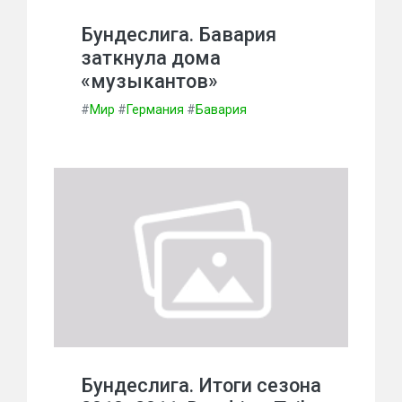
Бундеслига. Бавария
заткнула дома
«музыкантов»
#
Мир
#
Германия
#
Бавария
Бундеслига. Итоги сезона