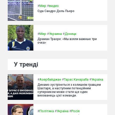
#
Мир
#
видео
Ода Сандро Дель Пьеро
#
Мир
#
Украина
#
Донецк
Драман Траоре: «Мы взяли важные три
очка»
У тренді
#
Азербайджан
#
Тарас Качараба
#
Україна
Динамо зустрінеться з колишнім гравцем
Шахтаря, а наступним потенційним
суперником може стати ще один
вихованець цієї команди.
#
Політика
#
Україна
#
Росія