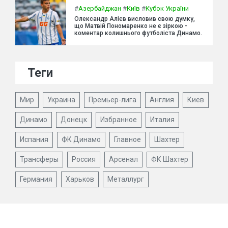
#
Азербайджан
#
Київ
#
Кубок України
Олександр Алієв висловив свою думку,
що Матвій Пономаренко не є зіркою -
коментар колишнього футболіста Динамо.
Теги
Мир
Украина
Премьер-лига
Англия
Киев
Динамо
Донецк
Избранное
Италия
Испания
ФК Динамо
Главное
Шахтер
Трансферы
Россия
Арсенал
ФК Шахтер
Германия
Харьков
Металлург