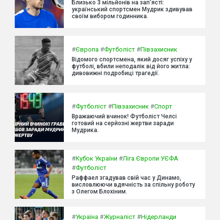
Близько 3 мільйонів на зап'ясті:
український спортсмен Мудрик здивував
своїм вибором годинника.
#
Європа
#
Футболіст
#
Півзахисник
Відомого спортсмена, який досяг успіху у
футболі, вбили неподалік від його житла:
дивовижні подробиці трагедії.
#
Футболіст
#
Півзахисник
#
Спорт
Вражаючий вчинок! Футболіст Челсі
готовий на серйозні жертви заради
Мудрика.
#
Кубок України
#
Ліга Європи УЄФА
#
Футболіст
Раффаел згадував свій час у Динамо,
висловлюючи вдячність за спільну роботу
з Олегом Блохіним.
#
Україна
#
Журналіст
#
Нідерланди