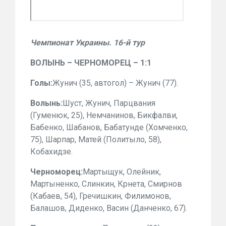
Чемпионат Украины. 16-й тур
ВОЛЫНЬ – ЧЕРНОМОРЕЦ – 1:1
Голы:
Жунич (35, автогол) – Жунич (77).
Волынь:
Шуст, Жунич, Парцвания
(Гуменюк, 25), Немчанинов, Бикфалви,
Бабенко, Шабанов, Бабатунде (Хомченко,
75), Шарпар, Матей (Политыло, 58),
Кобахидзе.
Черноморец:
Мартыщук, Олейник,
Мартыненко, Слинкин, Крнета, Смирнов
(Кабаев, 54), Гречишкин, Филимонов,
Балашов, Диденко, Васин (Данченко, 67).