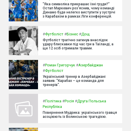
"Яка символіка прикрашає їхні груди?"
Остап Маркевич роз'яснив, чому команді
Динамо буде нелегко виступити у зустрічі
з Карабахом в рамках Ліги конференцій.
#
Футболіст
#
Бізнес
#
Дощ
Футболіст трагічно загинув внаслідок
удару блискавки під час гри в Таїланді, а
ще 12 осіб отримали травми.
#
Роман Григорчук
#
Азербайджан
#
Футболіст
Український тренер в Азербайджані
заявив: "Карабах – це команда для
тренерів".
#
Політика
#
Росія
#
Друга Польська
Республіка
Повернення Мудрика: українського гравця
асоціюють із Волинською трагедією.