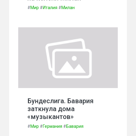
#
Мир
#
Италия
#
Милан
Бундеслига. Бавария
заткнула дома
«музыкантов»
#
Мир
#
Германия
#
Бавария