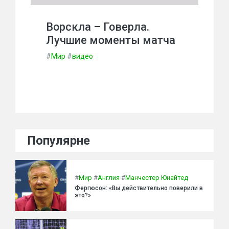
Ворскла – Говерла.
Лучшие моменты матча
#
Мир
#
видео
Популярне
#
Мир
#
Англия
#
Манчестер Юнайтед
Фергюсон: «Вы действительно поверили в
это?»