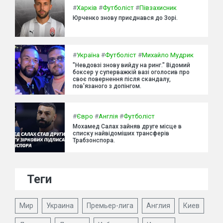
#
Харків
#
Футболіст
#
Півзахисник
Юрченко знову приєднався до Зорі.
#
Україна
#
Футболіст
#
Михайло Мудрик
"Невдовзі знову вийду на ринг." Відомий
боксер у суперважкій вазі оголосив про
своє повернення після скандалу,
пов'язаного з допінгом.
#
Євро
#
Англія
#
Футболіст
Мохамед Салах зайняв друге місце в
списку найвідоміших трансферів
Трабзонспора.
Теги
Мир
Украина
Премьер-лига
Англия
Киев