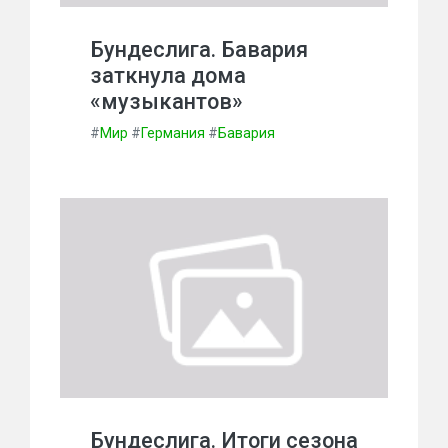
Бундеслига. Бавария
заткнула дома
«музыкантов»
#
Мир
#
Германия
#
Бавария
Бундеслига. Итоги сезона