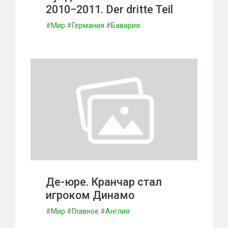
2010−2011. Der dritte Teil
#
Мир
#
Германия
#
Бавария
Де-юре. Кранчар стал
игроком Динамо
#
Мир
#
Главное
#
Англия