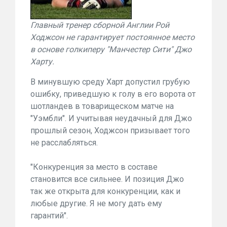
Главный тренер сборной Англии Рой
Ходжсон не гарантирует постоянное место
в основе голкиперу "Манчестер Сити" Джо
Харту.
В минувшую среду Харт допустил грубую
ошибку, приведшую к голу в его ворота от
шотландев в товарищеском матче на
"Уэмбли". И учитывая неудачный для Джо
прошлый сезон, Ходжсон призывает того
не расслабляться.
"Конкуренция за место в составе
становится все сильнее. И позиция Джо
так же открыта для конкуренции, как и
любые другие. Я не могу дать ему
гарантий".