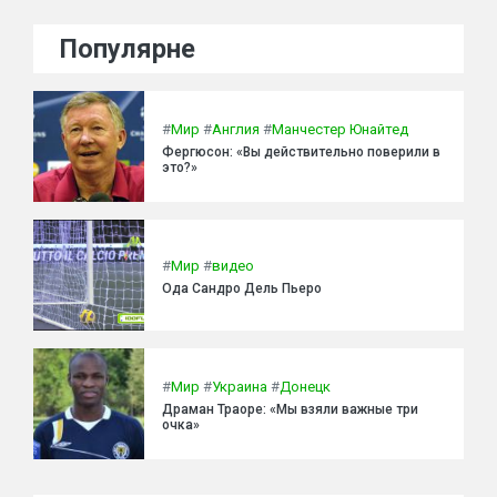
Популярне
#
Мир
#
Англия
#
Манчестер Юнайтед
Фергюсон: «Вы действительно поверили в
это?»
#
Мир
#
видео
Ода Сандро Дель Пьеро
#
Мир
#
Украина
#
Донецк
Драман Траоре: «Мы взяли важные три
очка»