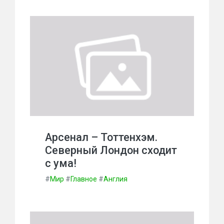
Арсенал – Тоттенхэм.
Северный Лондон сходит
с ума!
#
Мир
#
Главное
#
Англия