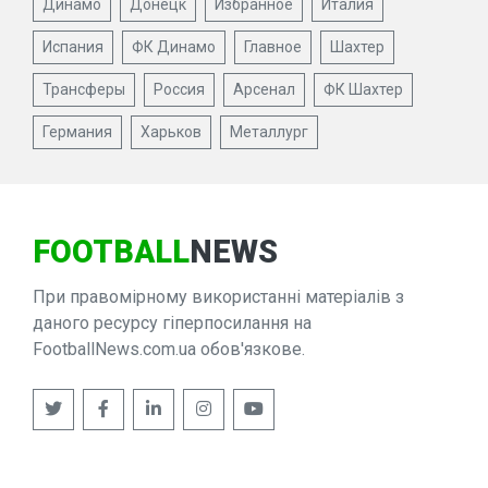
Динамо
Донецк
Избранное
Италия
Испания
ФК Динамо
Главное
Шахтер
Трансферы
Россия
Арсенал
ФК Шахтер
Германия
Харьков
Металлург
FOOTBALL
NEWS
При правомірному використанні матеріалів з
даного ресурсу гіперпосилання на
FootballNews.com.ua обов'язкове.