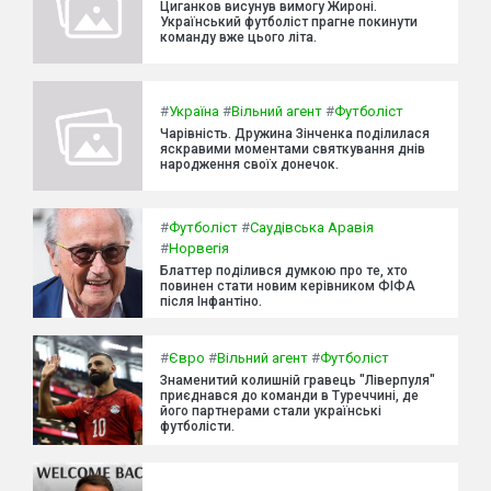
Циганков висунув вимогу Жироні.
Український футболіст прагне покинути
команду вже цього літа.
#
Україна
#
Вільний агент
#
Футболіст
Чарівність. Дружина Зінченка поділилася
яскравими моментами святкування днів
народження своїх донечок.
#
Футболіст
#
Саудівська Аравія
#
Норвегія
Блаттер поділився думкою про те, хто
повинен стати новим керівником ФІФА
після Інфантіно.
#
Євро
#
Вільний агент
#
Футболіст
Знаменитий колишній гравець "Ліверпуля"
приєднався до команди в Туреччині, де
його партнерами стали українські
футболісти.