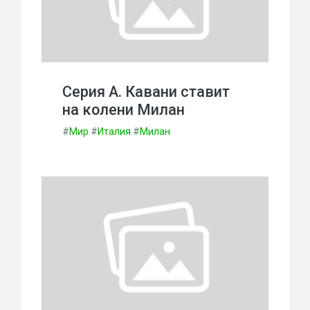
Серия А. Кавани ставит
на колени Милан
#
Мир
#
Италия
#
Милан