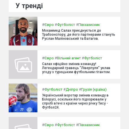
У тренді
#
Євро
#
Футболіст
#
Півзахисник
Мохаммед Салах приєднується до
Трабзонспору, де його партнерами стануть
Руслан Маліновський та Батагов.
#
Євро
#
Вільний агент
#
Футболіст
Салах офіційно змінив команду!
Легендарний гравець "Ліверпуля" уклав
угоду з турецьким футбольним гігантом.
#
Футболіст
#
Дніпро
#
Грузія (країна)
Український воротар змінив команду в
Білорусі, оскільки його підозрювали у
спробі втечі з країни через річку Тису -
Футбол24.
#
Євро
#
Футболіст
#
Півзахисник