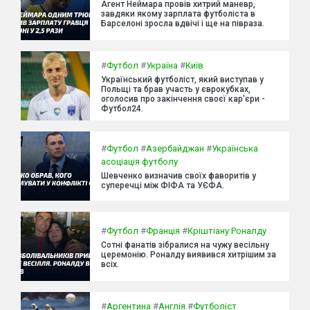
Агент Неймара провів хитрий маневр,
завдяки якому зарплата футболіста в
Барселоні зросла вдвічі і ще на півраза.
#
Футбол
#
Україна
#
Київ
Український футболіст, який виступав у
Польщі та брав участь у єврокубках,
оголосив про закінчення своєї кар'єри -
Футбол24.
#
Футбол
#
Азербайджан
#
Українська
асоціація футболу
Шевченко визначив своїх фаворитів у
суперечці між ФІФА та УЄФА.
#
Футбол
#
Франція
#
Кріштіану Роналду
Сотні фанатів зібралися на чужу весільну
церемонію. Роналду виявився хитрішим за
всіх.
#
Аргентина
#
Англія
#
Футболіст