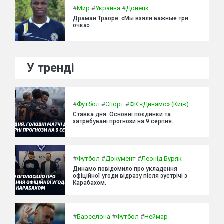
#
Мир
#
Украина
#
Донецк
Драман Траоре: «Мы взяли важные три
очка»
У тренді
#
Футбол
#
Спорт
#
ФК «Динамо» (Київ)
Ставка дня: Основні поєдинки та
затребувані прогнози на 9 серпня.
#
Футбол
#
Документ
#
Леонід Буряк
Динамо повідомило про укладення
офіційної угоди відразу після зустрічі з
Карабахом.
#
Барселона
#
Футбол
#
Неймар