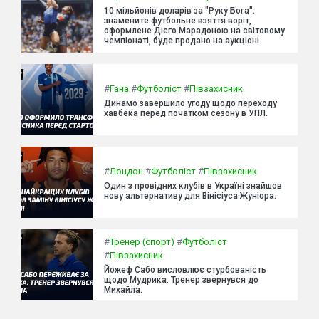
10 мільйонів доларів за "Руку Бога":
знамените футбольне взяття воріт,
оформлене Дієго Марадоною на світовому
чемпіонаті, буде продано на аукціоні.
#
Гана
#
Футболіст
#
Півзахисник
Динамо завершило угоду щодо переходу
хавбека перед початком сезону в УПЛ.
#
Лондон
#
Футболіст
#
Півзахисник
Один з провідних клубів в Україні знайшов
нову альтернативу для Вінісіуса Жуніора.
#
Тренер (спорт)
#
Футболіст
#
Півзахисник
Йожеф Сабо висловлює стурбованість
щодо Мудрика. Тренер звернувся до
Михайла.