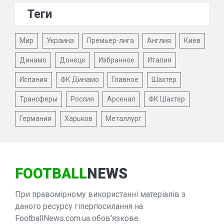
Теги
Мир
Украина
Премьер-лига
Англия
Киев
Динамо
Донецк
Избранное
Италия
Испания
ФК Динамо
Главное
Шахтер
Трансферы
Россия
Арсенал
ФК Шахтер
Германия
Харьков
Металлург
FOOTBALL
NEWS
При правомірному використанні матеріалів з
даного ресурсу гіперпосилання на
FootballNews.com.ua обов'язкове.