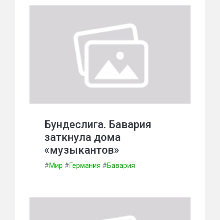
Бундеслига. Бавария
заткнула дома
«музыкантов»
#
Мир
#
Германия
#
Бавария