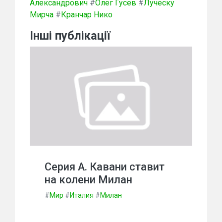
Александрович
#
Олег Гусев
#
Луческу
Мирча
#
Кранчар Нико
Інші публікації
Серия А. Кавани ставит
на колени Милан
#
Мир
#
Италия
#
Милан