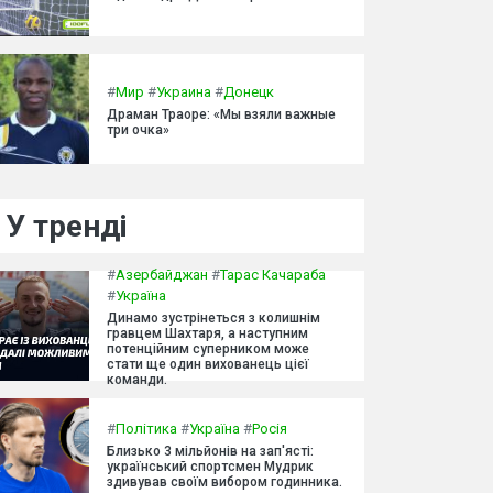
#
Мир
#
Украина
#
Донецк
Драман Траоре: «Мы взяли важные
три очка»
У тренді
#
Азербайджан
#
Тарас Качараба
#
Україна
Динамо зустрінеться з колишнім
гравцем Шахтаря, а наступним
потенційним суперником може
стати ще один вихованець цієї
команди.
#
Політика
#
Україна
#
Росія
Близько 3 мільйонів на зап'ясті:
український спортсмен Мудрик
здивував своїм вибором годинника.