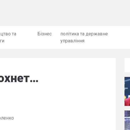
цтво та
Бізнес
політика та державне
ги
управління
охнет…
оленко