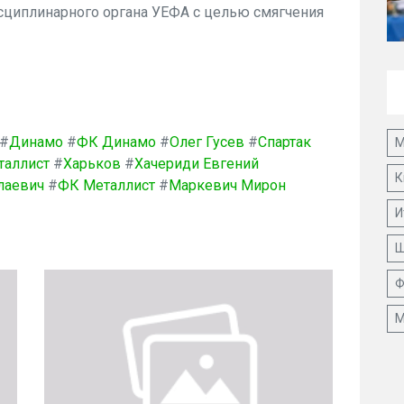
сциплинарного органа УЕФА с целью смягчения
#
Динамо
#
ФК Динамо
#
Олег Гусев
#
Спартак
М
таллист
#
Харьков
#
Хачериди Евгений
К
лаевич
#
ФК Металлист
#
Маркевич Мирон
И
Ш
Ф
М