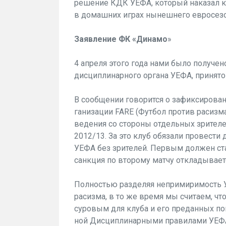
реше­ние КДК УЕФА, который наказал 
в домашних играх нынешнего евросезо
Заявление ФК «Динамо
»
4 апреля этого года нами было получе
дисциплинар­ного органа УЕФА, принято
В сообщении говорится о зафиксирова
ганизации FARE (Футбол про­тив расизм
ведения со стороны отдель­ных зрител
2012/13. За это клуб обязали провести
УЕФА без зрителей. Первым должен ст
санкция по второму матчу от­кладываетс
Полностью разделяя непримиримость 
расизма, в то же время мы считаем, чт
суровым для клуба и его преданных по
ной Дисциплинарными правилами УЕФА,