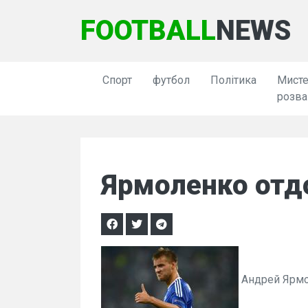
FOOTBALL
NEWS
Спорт
футбол
Політика
Мисте
розва
Ярмоленко отд
Андрей Ярм