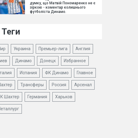
думку, що Матвій Пономаренко не є
зіркою - коментар колишнього
футболіста Динамо.
Теги
ир
Украина
Премьер-лига
Англия
иев
Динамо
Донецк
Избранное
талия
Испания
ФК Динамо
Главное
ахтер
Трансферы
Россия
Арсенал
К Шахтер
Германия
Харьков
еталлург