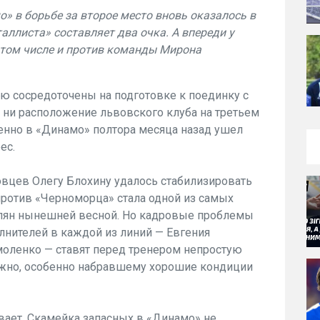
» в борьбе за второе место вновь оказалось в
аллиста» составляет два очка. А впереди у
том числе и против ко­манды Мирона
ю сосредоточе­ны на подготовке к поединку с
е ни расположение львовского клуба на третьем
именно в «Динамо» полтора ме­сяца назад ушел
ес.
овцев Олегу Блохину удалось стабилизировать
против «Черноморца» стала одной из самых
лян ны­нешней весной. Но кадровые проблемы
лнителей в каждой из линий — Евгения
оленко — ставят перед тре­нером непростую
ложно, особенно набравшему хорошие кондиции
вает. Скамейка запас­ных в «Динамо» не