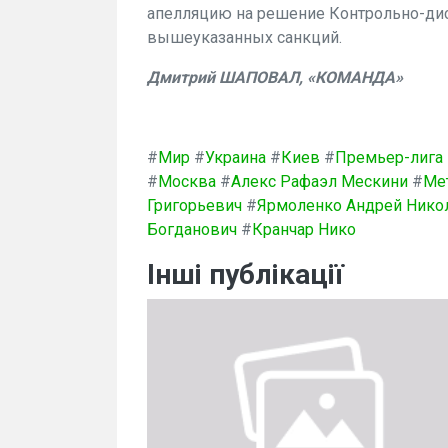
апелляцию на решение Контрольно-­ди
вышеуказанных санкций.
Дмитрий ШАПОВАЛ, «КОМАНДА»
#
Мир
#
Украина
#
Киев
#
Премьер-лига
#
Москва
#
Алекс Рафаэл Мескини
#
Ме
Григорьевич
#
Ярмоленко Андрей Нико
Богданович
#
Кранчар Нико
Інші публікації