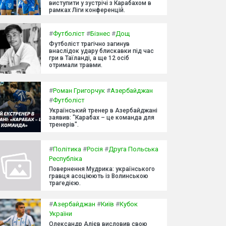
виступити у зустрічі з Карабахом в
рамках Ліги конференцій.
#
Футболіст
#
Бізнес
#
Дощ
Футболіст трагічно загинув
внаслідок удару блискавки під час
гри в Таїланді, а ще 12 осіб
отримали травми.
#
Роман Григорчук
#
Азербайджан
#
Футболіст
Український тренер в Азербайджані
заявив: "Карабах – це команда для
тренерів".
#
Політика
#
Росія
#
Друга Польська
Республіка
Повернення Мудрика: українського
гравця асоціюють із Волинською
трагедією.
#
Азербайджан
#
Київ
#
Кубок
України
Олександр Алієв висловив свою