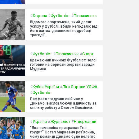
#
Європа
#
Футболіст
#
Півзахисник
Відомого спортсмена, який досяг
успіху у футболі, вбили неподалік від
його житла: дивовижні подробиці
трагедії.
#
Футболіст
#
Півзахисник
#
Спорт
Вражаючий вчинок! Футболіст Челсі
готовий на серйозні жертви заради
Мудрика.
#
Кубок України
#
Ліга Європи УЄФА
#
Футболіст
Раффаел згадував свій час у
Динамо, висловлюючи вдячність за
спільну роботу з Олегом Блохіним.
#
Україна
#
Журналіст
#
Нідерланди
"Яка символіка прикрашає їхні
груди?" Остап Маркевич роз'яснив,
чому команді Динамо буде нелегко