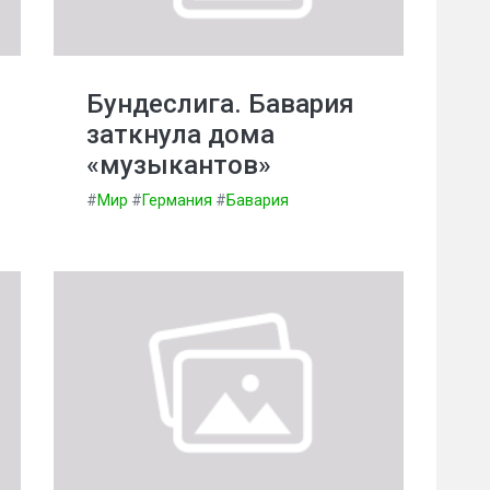
Бундеслига. Бавария
заткнула дома
«музыкантов»
#
Мир
#
Германия
#
Бавария