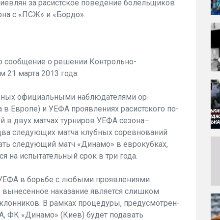
киевлян за расистское поведение болельщиков
на с «ПСЖ» и «Бордо».
но сообщение о решении Контрольно-
м 21 марта 2013 года.
нных офици­альными наблюдателями ор­
а в Европе) и УЕФА проявлениях расистского по­
ей в двух матчах турниров УЕФА сезона–
 два следующих мат­ча клубных соревнований
ать следующий матч «Динамо» в еврокубках,
я на испытатель­ный срок в три года.
УЕФА в борьбе с любыми проявле­ниями
о выне­сенное наказание является слишком
клонников. В рамках процедуры, предусмотрен­
 ФК «Динамо» (Киев) будет подавать