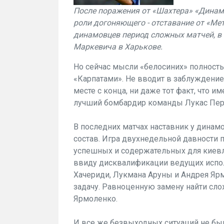
После поражения от «Шахтера» «Динамо
роли догоняющего - отставание от «Мет
динамовцев период сложных матчей, в 
Маркевича в Харькове.
Но сейчас мысли «бело­синих» полность
«Карпатами». Не вводит в за­блуждени
ме­сте с конца, ни даже тот факт, что 
лучший бомбар­дир команды Лукас Пер
В последних матчах наставник у динам
состав. Игра двухнедельной давности 
успешных и со­держательных для киев
ввиду дисквалифика­ции ведущих испо
Хачериди, Лукмана Аруны и Андрея Ярм
задачу. Равно­ценную замену найти с
Ярмоленко.
И все же безвыходных ситуа­ций не бы