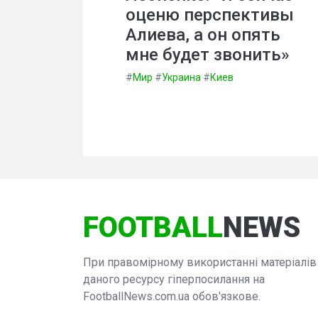
оценю перспективы
Алиева, а он опять
мне будет звонить»
#
Мир
#
Украина
#
Киев
FOOTBALL
NEWS
При правомірному використанні матеріалів
даного ресурсу гіперпосилання на
FootballNews.com.ua обов'язкове.