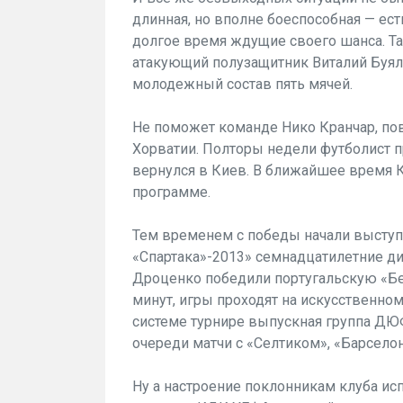
длинная, но вполне боеспособная — ест
долгое время ждущие своего шанса. Та
атакующий полузащитник Вита­лий Буял
молодеж­ный состав пять мячей.
Не поможет команде Нико Кранчар, по
Хорватии. Полторы недели футболист пр
вернулся в Киев. В бли­жайшее время 
программе.
Тем временем с победы начали выступ
«Спартака»-2013» семнадцатилетние ди
Дроценко победили пор­тугальскую «Бен
ми­нут, игры проходят на искусствен­но
системе турнире выпускная группа ДЮФ
очереди матчи с «Селтиком», «Барсело
Ну а настроение поклонникам клуба исп