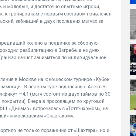
ь и молодые, и достаточно опытные игроки,
к, к тренировкам с первым составом привлечен
ьский, забивший в двух последних матчах за
вредивший колено в поединке за сборную
о­ходил реабилитацию в Загребе, а на днях
Кранчар начнет заниматься по индивидуальной
ления в Москве на юноше­ском турнире «Кубок
на­мовцы. В первом туре подопечные Алексея
фику» —4:1 (матч состоит из двух таймов по 30
м покрытии). Вчера в проходя­щем по круговой
Ш «Дина­мо» встречалась с «Тоттенхэмом», на
ной» и московским «Спартаком».
ортило не только пора­жение от «Шахтера», но и