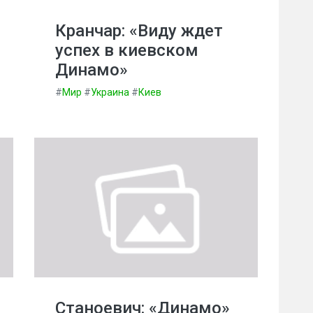
Кранчар: «Виду ждет
успех в киевском
Динамо»
#
Мир
#
Украина
#
Киев
Станоевич: «Динамо»