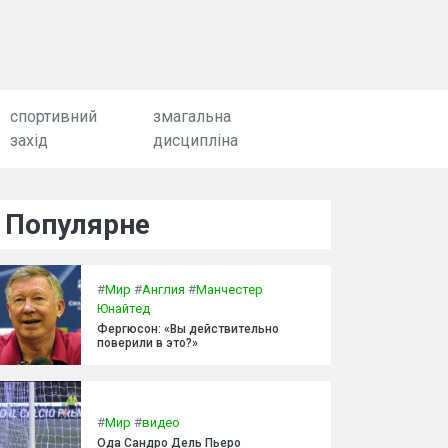
спортивний
змагальна
захід
дисципліна
Популярне
#
Мир
#
Англия
#
Манчестер
Юнайтед
Фергюсон: «Вы действительно
поверили в это?»
#
Мир
#
видео
Ода Сандро Дель Пьеро