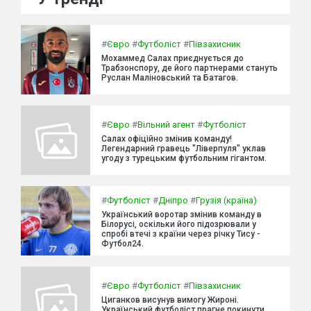
#
Євро
#
Футболіст
#
Півзахисник
Мохаммед Салах приєднується до
Трабзонспору, де його партнерами стануть
Руслан Маліновський та Батагов.
#
Євро
#
Вільний агент
#
Футболіст
Салах офіційно змінив команду!
Легендарний гравець "Ліверпуля" уклав
угоду з турецьким футбольним гігантом.
#
Футболіст
#
Дніпро
#
Грузія (країна)
Український воротар змінив команду в
Білорусі, оскільки його підозрювали у
спробі втечі з країни через річку Тису -
Футбол24.
#
Євро
#
Футболіст
#
Півзахисник
Циганков висунув вимогу Жироні.
Український футболіст прагне покинути