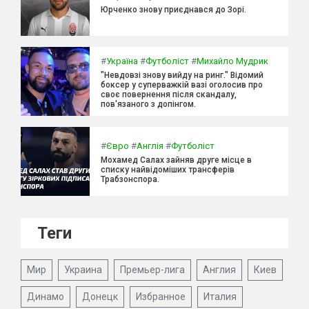
Юрченко знову приєднався до Зорі.
#
Україна
#
Футболіст
#
Михайло Мудрик
"Невдовзі знову вийду на ринг." Відомий
боксер у суперважкій вазі оголосив про
своє повернення після скандалу,
пов'язаного з допінгом.
#
Євро
#
Англія
#
Футболіст
Мохамед Салах зайняв друге місце в
списку найвідоміших трансферів
Трабзонспора.
Теги
Мир
Украина
Премьер-лига
Англия
Киев
Динамо
Донецк
Избранное
Италия