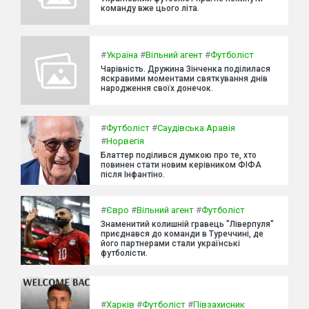
команду вже цього літа.
#
Україна
#
Вільний агент
#
Футболіст
Чарівність. Дружина Зінченка поділилася
яскравими моментами святкування днів
народження своїх донечок.
#
Футболіст
#
Саудівська Аравія
#
Норвегія
Блаттер поділився думкою про те, хто
повинен стати новим керівником ФІФА
після Інфантіно.
#
Євро
#
Вільний агент
#
Футболіст
Знаменитий колишній гравець "Ліверпуля"
приєднався до команди в Туреччині, де
його партнерами стали українські
футболісти.
#
Харків
#
Футболіст
#
Півзахисник