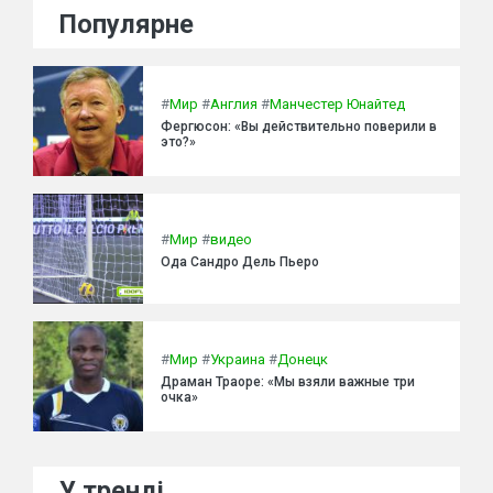
Популярне
#
Мир
#
Англия
#
Манчестер Юнайтед
Фергюсон: «Вы действительно поверили в
это?»
#
Мир
#
видео
Ода Сандро Дель Пьеро
#
Мир
#
Украина
#
Донецк
Драман Траоре: «Мы взяли важные три
очка»
У тренді