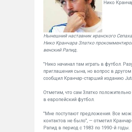
Нико Кранча
Нынешний наставник иранского Сепаха
Нико Кранчара Златко прокомментиро
венский Рапид.
"Нико начинал там играть в футбол. Ра
приглашения сына, но вопрос в другом
сообщил Кранчар-старший изданию Jutarn
Отметим, что сам Златко положительн
в европейский футбол.
"Мне поступают предложения. Все можн
контактов не было", — отметил Кранча
Рапид в период с 1983 по 1990-й годы.