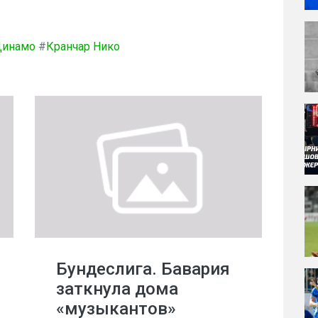
Динамо
#
Кранчар Нико
Бундеслига. Бавария
заткнула дома
«музыкантов»