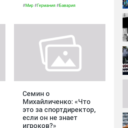
#
Мир
#
Германия
#
Бавария
Семин о
Михайличенко: «Что
это за спортдиректор,
если он не знает
игроков?»