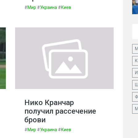
#
Мир
#
Украина
#
Киев
М
К
И
Ш
Ф
Нико Кранчар
М
получил рассечение
брови
#
Мир
#
Украина
#
Киев