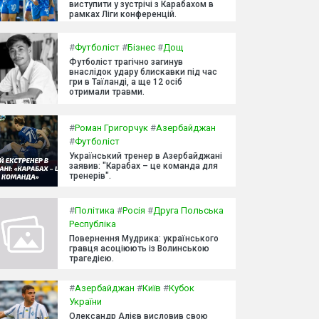
виступити у зустрічі з Карабахом в
рамках Ліги конференцій.
#
Футболіст
#
Бізнес
#
Дощ
Футболіст трагічно загинув
внаслідок удару блискавки під час
гри в Таїланді, а ще 12 осіб
отримали травми.
#
Роман Григорчук
#
Азербайджан
#
Футболіст
Український тренер в Азербайджані
заявив: "Карабах – це команда для
тренерів".
#
Політика
#
Росія
#
Друга Польська
Республіка
Повернення Мудрика: українського
гравця асоціюють із Волинською
трагедією.
#
Азербайджан
#
Київ
#
Кубок
України
Олександр Алієв висловив свою