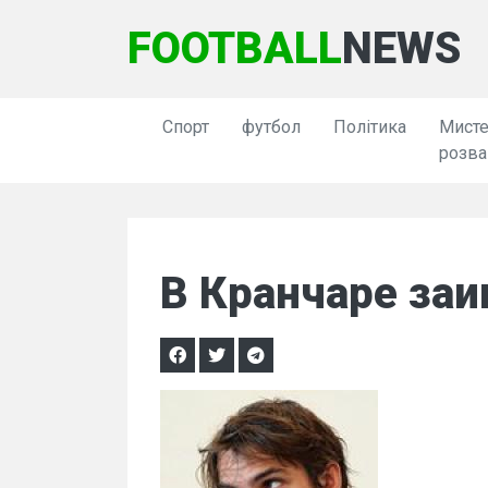
FOOTBALL
NEWS
Спорт
футбол
Політика
Мисте
розва
В Кранчаре заи