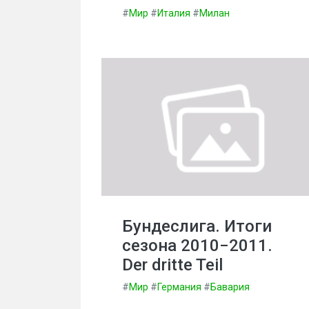
#
Мир
#
Италия
#
Милан
Бундеслига. Итоги
сезона 2010−2011.
Der dritte Teil
#
Мир
#
Германия
#
Бавария