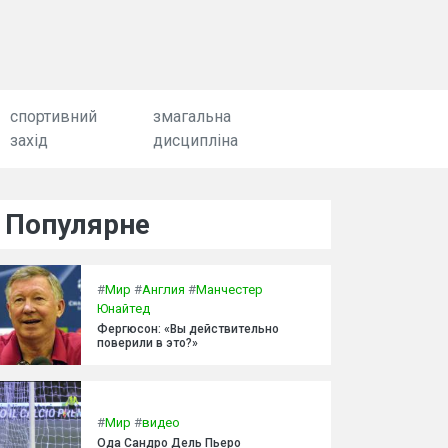
спортивний
змагальна
захід
дисципліна
Популярне
#
Мир
#
Англия
#
Манчестер
Юнайтед
Фергюсон: «Вы действительно
поверили в это?»
#
Мир
#
видео
Ода Сандро Дель Пьеро