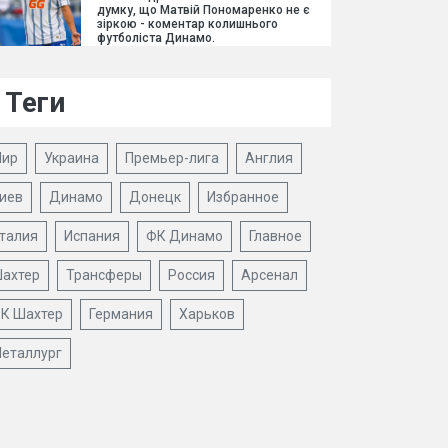
думку, що Матвій Пономаренко не є
зіркою - коментар колишнього
футболіста Динамо.
Теги
ир
Украина
Премьер-лига
Англия
иев
Динамо
Донецк
Избранное
талия
Испания
ФК Динамо
Главное
ахтер
Трансферы
Россия
Арсенал
К Шахтер
Германия
Харьков
еталлург