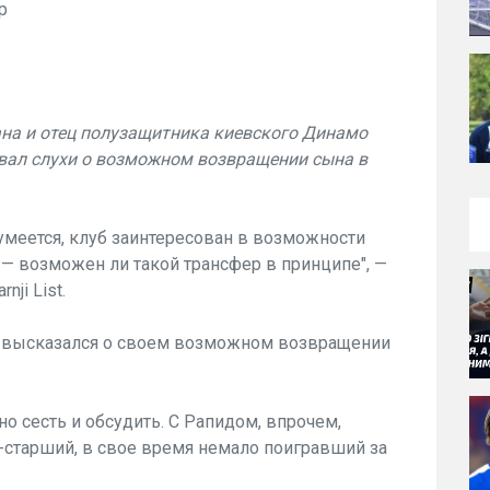
р
на и отец полузащитника киевского Динамо
вал слухи о возможном возвращении сына в
зумеется, клуб заинтересован в возможности
 — возможен ли такой трансфер в принципе", —
ji List.
о высказался о своем возможном возвращении
о сесть и обсудить. С Рапидом, впрочем,
р-старший, в свое время немало поигравший за