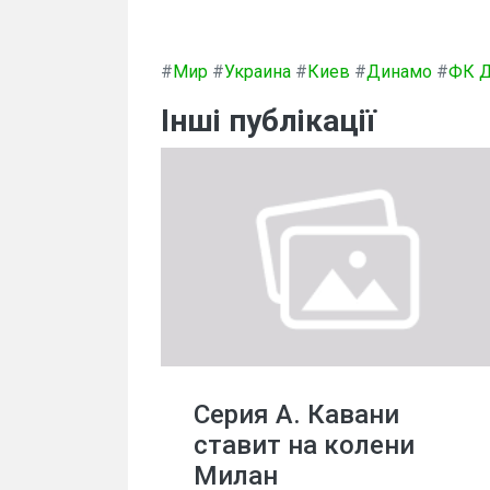
#
Мир
#
Украина
#
Киев
#
Динамо
#
ФК 
Інші публікації
Серия А. Кавани
ставит на колени
Милан