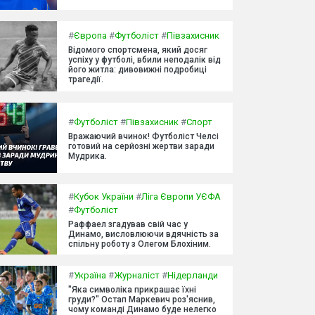
#
Європа
#
Футболіст
#
Півзахисник
Відомого спортсмена, який досяг
успіху у футболі, вбили неподалік від
його житла: дивовижні подробиці
трагедії.
#
Футболіст
#
Півзахисник
#
Спорт
Вражаючий вчинок! Футболіст Челсі
готовий на серйозні жертви заради
Мудрика.
#
Кубок України
#
Ліга Європи УЄФА
#
Футболіст
Раффаел згадував свій час у
Динамо, висловлюючи вдячність за
спільну роботу з Олегом Блохіним.
#
Україна
#
Журналіст
#
Нідерланди
"Яка символіка прикрашає їхні
груди?" Остап Маркевич роз'яснив,
чому команді Динамо буде нелегко