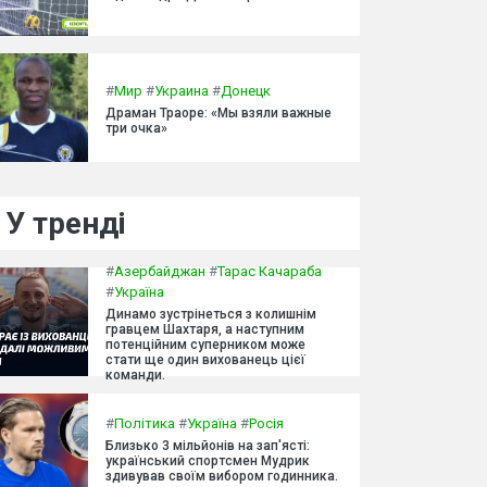
#
Мир
#
Украина
#
Донецк
Драман Траоре: «Мы взяли важные
три очка»
У тренді
#
Азербайджан
#
Тарас Качараба
#
Україна
Динамо зустрінеться з колишнім
гравцем Шахтаря, а наступним
потенційним суперником може
стати ще один вихованець цієї
команди.
#
Політика
#
Україна
#
Росія
Близько 3 мільйонів на зап'ясті:
український спортсмен Мудрик
здивував своїм вибором годинника.