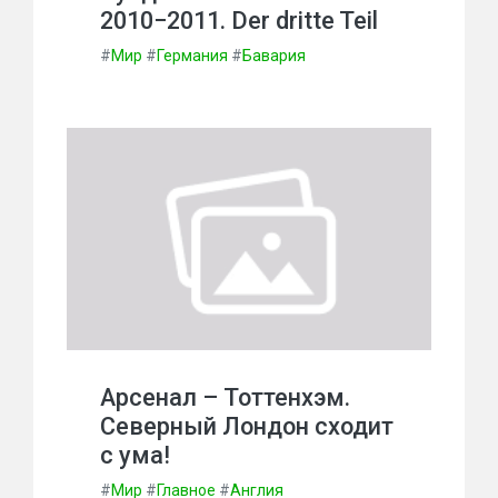
2010−2011. Der dritte Teil
#
Мир
#
Германия
#
Бавария
Арсенал – Тоттенхэм.
Северный Лондон сходит
с ума!
#
Мир
#
Главное
#
Англия