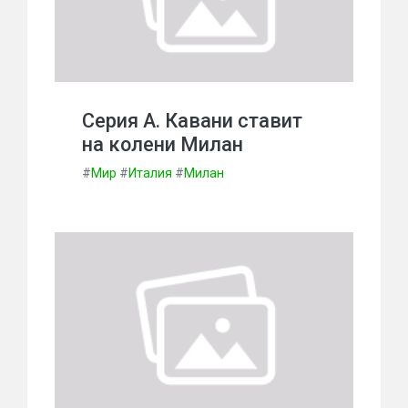
Серия А. Кавани ставит
на колени Милан
#
Мир
#
Италия
#
Милан