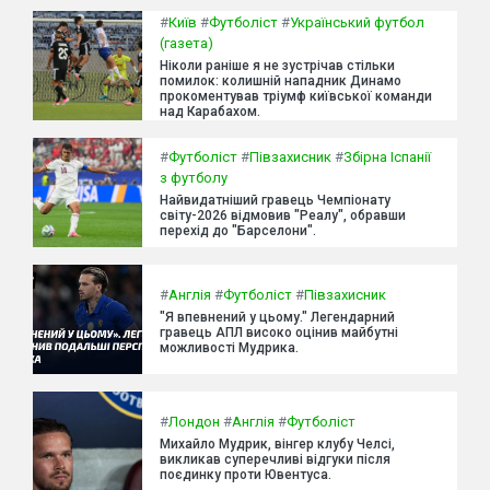
#
Київ
#
Футболіст
#
Український футбол
(газета)
Ніколи раніше я не зустрічав стільки
помилок: колишній нападник Динамо
прокоментував тріумф київської команди
над Карабахом.
#
Футболіст
#
Півзахисник
#
Збірна Іспанії
з футболу
Найвидатніший гравець Чемпіонату
світу-2026 відмовив "Реалу", обравши
перехід до "Барселони".
#
Англія
#
Футболіст
#
Півзахисник
"Я впевнений у цьому." Легендарний
гравець АПЛ високо оцінив майбутні
можливості Мудрика.
#
Лондон
#
Англія
#
Футболіст
Михайло Мудрик, вінгер клубу Челсі,
викликав суперечливі відгуки після
поєдинку проти Ювентуса.