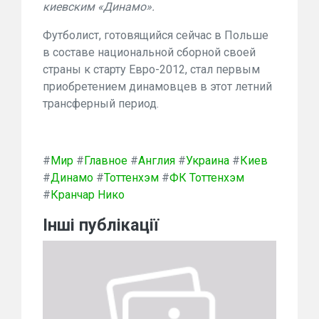
киевским «Динамо».
Футболист, готовящийся сейчас в Польше
в составе национальной сборной своей
страны к старту Евро-2012, стал первым
приобретением динамовцев в этот летний
трансферный период.
#
Мир
#
Главное
#
Англия
#
Украина
#
Киев
#
Динамо
#
Тоттенхэм
#
ФК Тоттенхэм
#
Кранчар Нико
Інші публікації