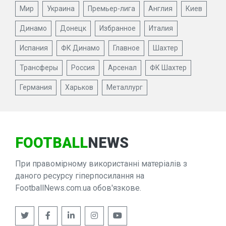
Мир
Украина
Премьер-лига
Англия
Киев
Динамо
Донецк
Избранное
Италия
Испания
ФК Динамо
Главное
Шахтер
Трансферы
Россия
Арсенал
ФК Шахтер
Германия
Харьков
Металлург
FOOTBALL
NEWS
При правомірному використанні матеріалів з
даного ресурсу гіперпосилання на
FootballNews.com.ua обов'язкове.