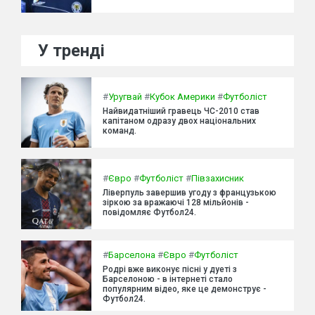
У тренді
#
Уругвай
#
Кубок Америки
#
Футболіст
Найвидатніший гравець ЧС-2010 став
капітаном одразу двох національних
команд.
#
Євро
#
Футболіст
#
Півзахисник
Ліверпуль завершив угоду з французькою
зіркою за вражаючі 128 мільйонів -
повідомляє Футбол24.
#
Барселона
#
Євро
#
Футболіст
Родрі вже виконує пісні у дуеті з
Барселоною - в інтернеті стало
популярним відео, яке це демонструє -
Футбол24.