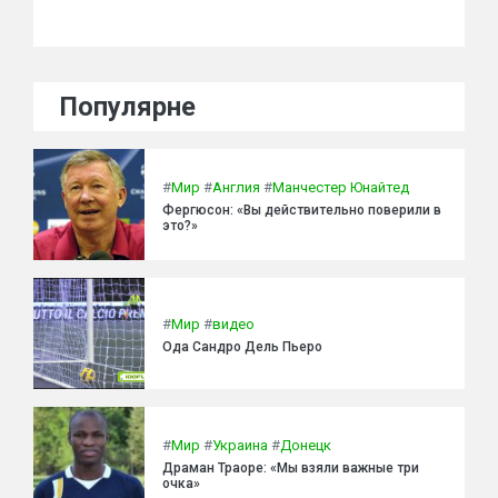
Популярне
#
Мир
#
Англия
#
Манчестер Юнайтед
Фергюсон: «Вы действительно поверили в
это?»
#
Мир
#
видео
Ода Сандро Дель Пьеро
#
Мир
#
Украина
#
Донецк
Драман Траоре: «Мы взяли важные три
очка»