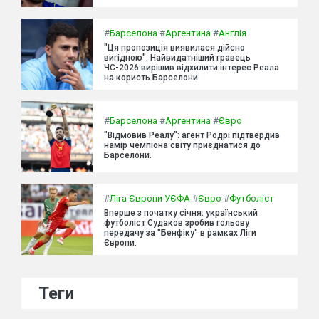
#
Барселона
#
Аргентина
#
Англія
"Ця пропозиція виявилася дійсно
вигідною". Найвидатніший гравець
ЧС-2026 вирішив відхилити інтерес Реала
на користь Барселони.
#
Барселона
#
Аргентина
#
Євро
"Відмовив Реалу": агент Родрі підтвердив
намір чемпіона світу приєднатися до
Барселони.
#
Ліга Європи УЄФА
#
Євро
#
Футболіст
Вперше з початку січня: український
футболіст Судаков зробив гольову
передачу за "Бенфіку" в рамках Ліги
Європи.
Теги