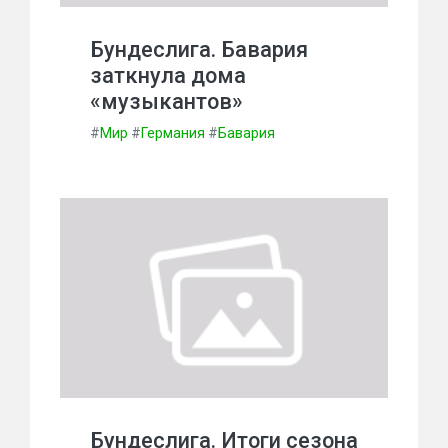
Бундеслига. Бавария
заткнула дома
«музыкантов»
#
Мир
#
Германия
#
Бавария
Бундеслига. Итоги сезона