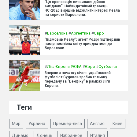
"Ця пропозиція виявилася дійсно
вигідною". Найвидатніший гравець
ЧС-2026 вирішив відхилити інтерес Реала
на користь Барселони.
#
Барселона
#
Аргентина
#
Євро
"Відмовив Реалу": агент Родрі підтвердив
намір чемпіона світу приєднатися до
Барселони.
#
Ліга Європи УЄФА
#
Євро
#
Футболіст
Вперше з початку січня: український
футболіст Судаков зробив гольову
передачу за "Бенфіку" в рамках Ліги
Європи.
Теги
Мир
Украина
Премьер-лига
Англия
Киев
Динамо
Донецк
Избранное
Италия