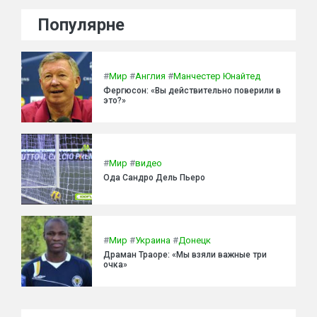
Популярне
#
Мир
#
Англия
#
Манчестер Юнайтед
Фергюсон: «Вы действительно поверили в
это?»
#
Мир
#
видео
Ода Сандро Дель Пьеро
#
Мир
#
Украина
#
Донецк
Драман Траоре: «Мы взяли важные три
очка»