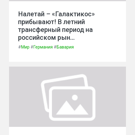
Налетай – «Галактикос»
прибывают! В летний
трансферный период на
российском рын…
#
Мир
#
Германия
#
Бавария