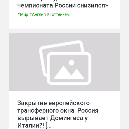
чемпионата России снизился»
#
Мир
#
Англия
#
Тоттенхэм
Закрытие европейского
трансферного окна. Россия
вырывает Домингеса у
Италии?! […