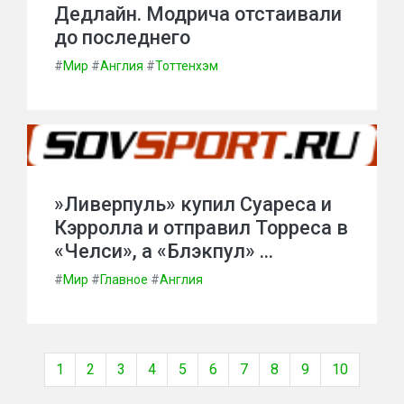
Дедлайн. Модрича отстаивали
до последнего
#
Мир
#
Англия
#
Тоттенхэм
»Ливерпуль» купил Суареса и
Кэрролла и отправил Торреса в
«Челси», а «Блэкпул» …
#
Мир
#
Главное
#
Англия
1
2
3
4
5
6
7
8
9
10