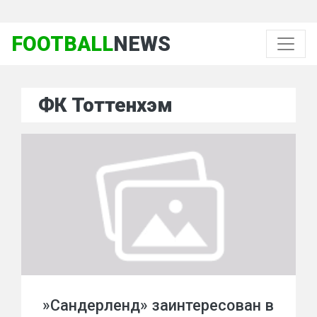
FOOTBALL
NEWS
ФК Тоттенхэм
»Сандерленд» заинтересован в