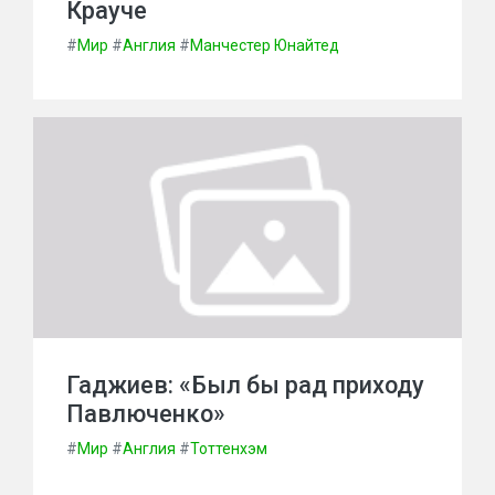
Крауче
#
Мир
#
Англия
#
Манчестер Юнайтед
Гаджиев: «Был бы рад приходу
Павлюченко»
#
Мир
#
Англия
#
Тоттенхэм