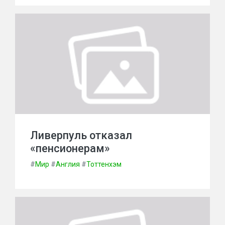
Ливерпуль отказал
«пенсионерам»
#
Мир
#
Англия
#
Тоттенхэм