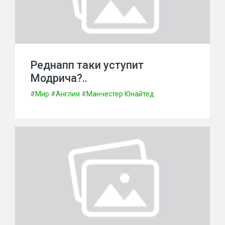
Реднапп таки уступит
Модрича?..
#
Мир
#
Англия
#
Манчестер Юнайтед