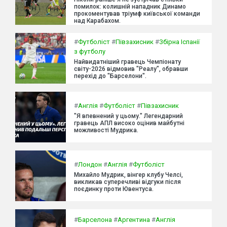
помилок: колишній нападник Динамо
прокоментував тріумф київської команди
над Карабахом.
#
Футболіст
#
Півзахисник
#
Збірна Іспанії
з футболу
Найвидатніший гравець Чемпіонату
світу-2026 відмовив "Реалу", обравши
перехід до "Барселони".
#
Англія
#
Футболіст
#
Півзахисник
"Я впевнений у цьому." Легендарний
гравець АПЛ високо оцінив майбутні
можливості Мудрика.
#
Лондон
#
Англія
#
Футболіст
Михайло Мудрик, вінгер клубу Челсі,
викликав суперечливі відгуки після
поєдинку проти Ювентуса.
#
Барселона
#
Аргентина
#
Англія