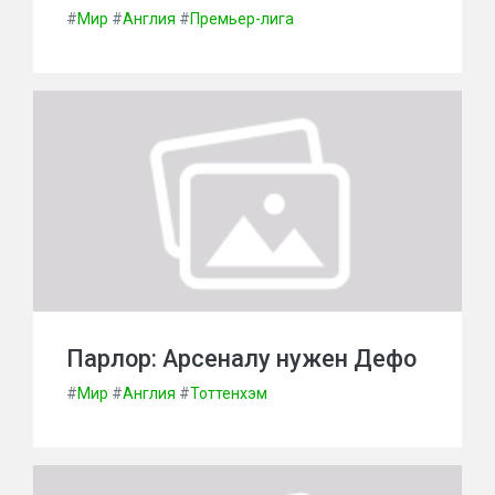
#
Мир
#
Англия
#
Премьер-лига
Парлор: Арсеналу нужен Дефо
#
Мир
#
Англия
#
Тоттенхэм