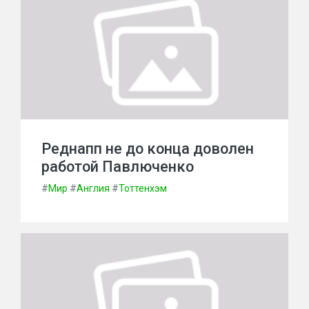
Реднапп не до конца доволен
работой Павлюченко
#
Мир
#
Англия
#
Тоттенхэм