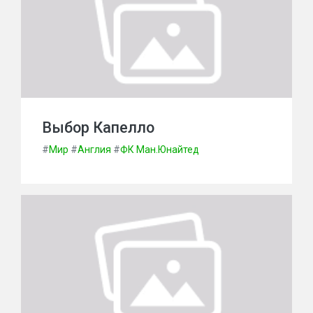
Выбор Капелло
#
Мир
#
Англия
#
ФК Ман.Юнайтед