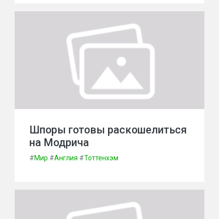
Шпоры готовы раскошелиться
на Модрича
#
Мир
#
Англия
#
Тоттенхэм