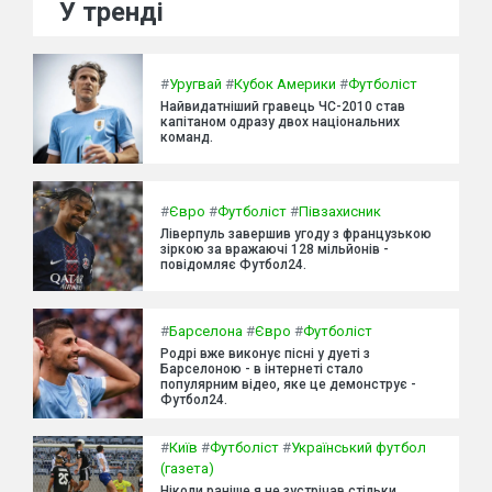
У тренді
#
Уругвай
#
Кубок Америки
#
Футболіст
Найвидатніший гравець ЧС-2010 став
капітаном одразу двох національних
команд.
#
Євро
#
Футболіст
#
Півзахисник
Ліверпуль завершив угоду з французькою
зіркою за вражаючі 128 мільйонів -
повідомляє Футбол24.
#
Барселона
#
Євро
#
Футболіст
Родрі вже виконує пісні у дуеті з
Барселоною - в інтернеті стало
популярним відео, яке це демонструє -
Футбол24.
#
Київ
#
Футболіст
#
Український футбол
(газета)
Ніколи раніше я не зустрічав стільки