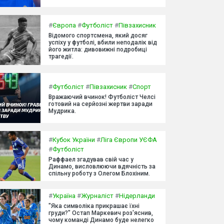
#
Європа
#
Футболіст
#
Півзахисник
Відомого спортсмена, який досяг
успіху у футболі, вбили неподалік від
його житла: дивовижні подробиці
трагедії.
#
Футболіст
#
Півзахисник
#
Спорт
Вражаючий вчинок! Футболіст Челсі
готовий на серйозні жертви заради
Мудрика.
#
Кубок України
#
Ліга Європи УЄФА
#
Футболіст
Раффаел згадував свій час у
Динамо, висловлюючи вдячність за
спільну роботу з Олегом Блохіним.
#
Україна
#
Журналіст
#
Нідерланди
"Яка символіка прикрашає їхні
груди?" Остап Маркевич роз'яснив,
чому команді Динамо буде нелегко