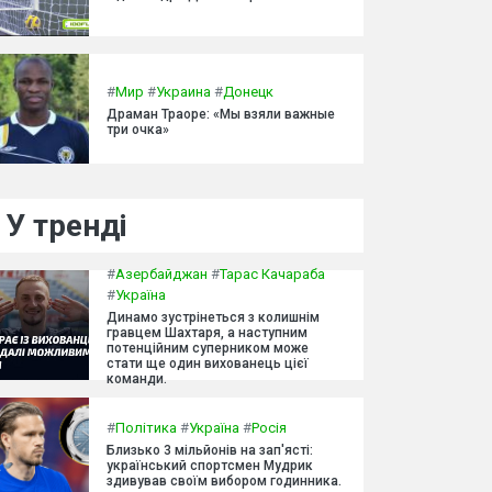
#
Мир
#
Украина
#
Донецк
Драман Траоре: «Мы взяли важные
три очка»
У тренді
#
Азербайджан
#
Тарас Качараба
#
Україна
Динамо зустрінеться з колишнім
гравцем Шахтаря, а наступним
потенційним суперником може
стати ще один вихованець цієї
команди.
#
Політика
#
Україна
#
Росія
Близько 3 мільйонів на зап'ясті:
український спортсмен Мудрик
здивував своїм вибором годинника.