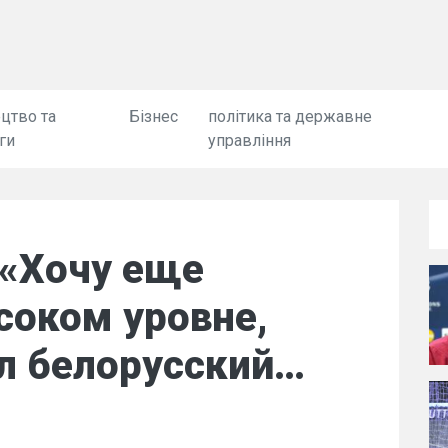
цтво та
Бізнес
політика та державне
ги
управління
 «Хочу еще
соком уровне,
л белорусский…