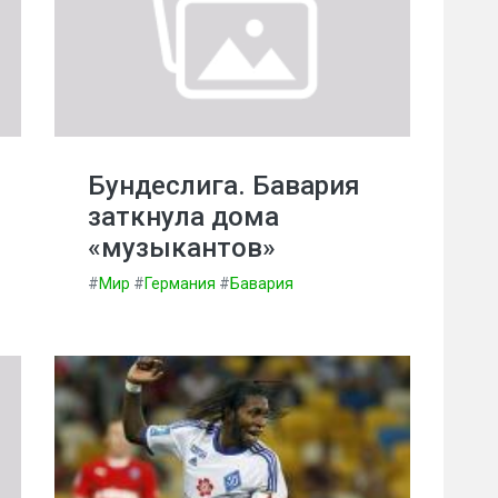
Бундеслига. Бавария
заткнула дома
«музыкантов»
#
Мир
#
Германия
#
Бавария