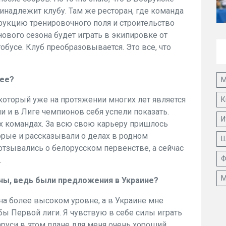
инадлежит клубу. Там же ресторан, где команда
трукцию тренировочного поля и строительство
ового сезона будет играть в экипировке от
бусе. Клуб преобразовывается. Это все, что
нее?
М
 который уже на протяжении многих лет является
К
и и в Лиге чемпионов себя успели показать.
И
гих командах. За всю свою карьеру пришлось
орые и рассказывали о делах в родном
Ш
отзывались о белорусском первенстве, а сейчас
Ф
.
М
ны, ведь были предложения в Украине?
 на более высоком уровне, а в Украине мне
бы Первой лиги. Я чувствую в себе силы играть
аруси в этом плане для меня очень хороший