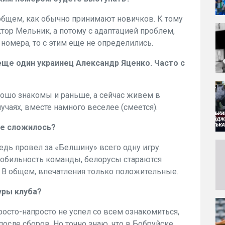
общем, как обычно принимают новичков. К тому
тор Мельник, а потому с адаптацией проблем,
 номера, то с этим еще не определились.
еще один украинец Александр Яценко. Часто с
рошо знакомы и раньше, а сейчас живем в
учаях, вместе намного веселее (смеется).
же сложилось?
 ведь провел за «Белшину» всего одну игру.
мобильность команды, белорусы стараются
о. В общем, впечатления только положительные.
уры клуба?
Просто-напросто не успел со всем ознакомиться,
осле сборов. Но точно знаю, что в Бобруйске