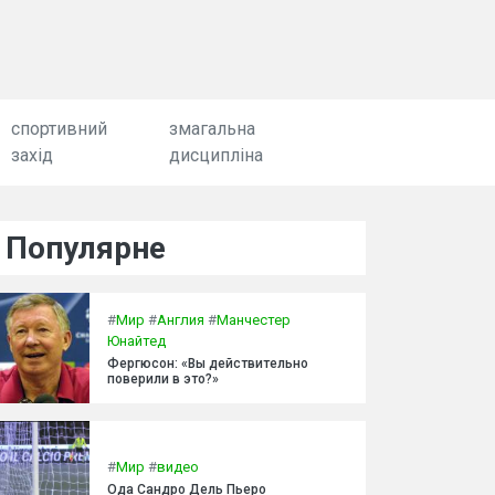
спортивний
змагальна
захід
дисципліна
Популярне
#
Мир
#
Англия
#
Манчестер
Юнайтед
Фергюсон: «Вы действительно
поверили в это?»
#
Мир
#
видео
Ода Сандро Дель Пьеро