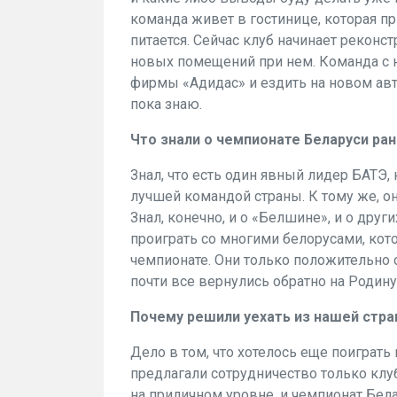
команда живет в гостинице, которая пр
питается. Сейчас клуб начинает реконс
новых помещений при нем. Команда с н
фирмы «Адидас» и ездить на новом авто
пока знаю.
Что знали о чемпионате Беларуси ра
Знал, что есть один явный лидер БАТЭ,
лучшей командой страны. К тому же, он
Знал, конечно, и о «Белшине», и о дру
проиграть со многими белорусами, кот
чемпионате. Они только положительно 
почти все вернулись обратно на Родину
Почему решили уехать из нашей стра
Дело в том, что хотелось еще поиграть
предлагали сотрудничество только клу
на приличном уровне, и чемпионат Бел