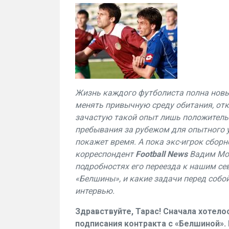
Жизнь каждого футболиста полна новы
менять привычную среду обитания, отк
зачастую такой опыт лишь положительн
пребывания за рубежом для опытного
покажет время. А пока экс-игрок сбор
корреспондент
Football News
Вадим Мом
подробностях его переезда к нашим се
«Белшины», и какие задачи перед собо
интервью.
Здравствуйте, Тарас! Сначала хотел
подписания контракта с «Белшиной».