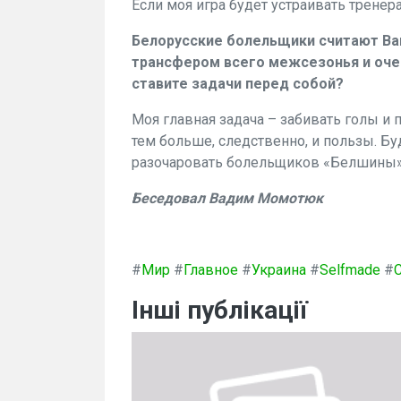
Если моя игра будет устраивать тренера
Белорусские болельщики считают Ваш
трансфером всего межсезонья и очен
ставите задачи перед собой?
Моя главная задача – забивать голы и 
тем больше, следственно, и пользы. Бу
разочаровать болельщиков «Белшины»
Беседовал Вадим Момотюк
#
Мир
#
Главное
#
Украина
#
Selfmade
#
Інші публікації