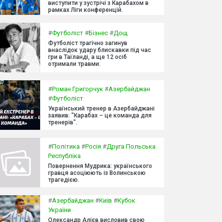
виступити у зустрічі з Карабахом в
рамках Ліги конференцій.
#
Футболіст
#
Бізнес
#
Дощ
Футболіст трагічно загинув
внаслідок удару блискавки під час
гри в Таїланді, а ще 12 осіб
отримали травми.
#
Роман Григорчук
#
Азербайджан
#
Футболіст
Український тренер в Азербайджані
заявив: "Карабах – це команда для
тренерів".
#
Політика
#
Росія
#
Друга Польська
Республіка
Повернення Мудрика: українського
гравця асоціюють із Волинською
трагедією.
#
Азербайджан
#
Київ
#
Кубок
України
Олександр Алієв висловив свою