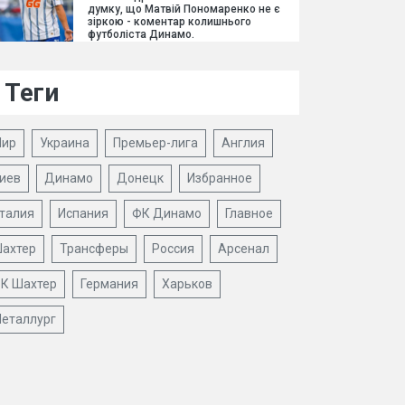
думку, що Матвій Пономаренко не є
зіркою - коментар колишнього
футболіста Динамо.
Теги
ир
Украина
Премьер-лига
Англия
иев
Динамо
Донецк
Избранное
талия
Испания
ФК Динамо
Главное
ахтер
Трансферы
Россия
Арсенал
К Шахтер
Германия
Харьков
еталлург