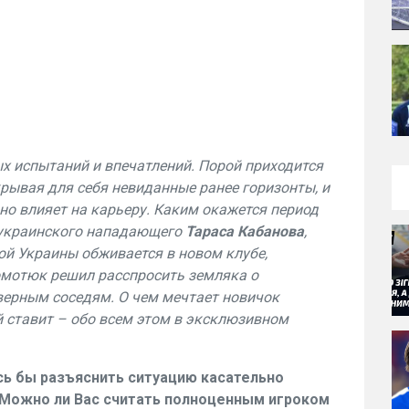
х испытаний и впечатлений. Порой приходится
рывая для себя невиданные ранее горизонты, и
о влияет на карьеру. Каким окажется период
 украинского нападающего
Тараса Кабанова
,
ной Украины обживается в новом клубе,
отюк решил расспросить земляка о
верным соседям. О чем мечтает новичок
й ставит – обо всем этом в эксклюзивном
ось бы разъяснить ситуацию касательно
 Можно ли Вас считать полноценным игроком