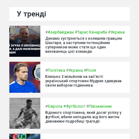
У тренді
#
Азербайджан
#
Тарас Качараба
#
Україна
Динамо зустрінеться з колишнім гравцем
Шахтаря, а наступним потенційним
суперником може стати ще один
вихованець цієї команди.
#
Політика
#
Україна
#
Росія
Близько 3 мільйонів на зап'ясті:
український спортсмен Мудрик здивував
своїм вибором годинника.
#
Європа
#
Футболіст
#
Півзахисник
Відомого спортсмена, який досяг успіху у
футболі, вбили неподалік від його житла:
дивовижні подробиці трагедії.