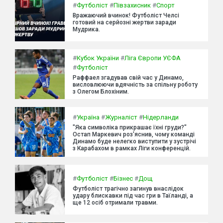
#
Футболіст
#
Півзахисник
#
Спорт
Вражаючий вчинок! Футболіст Челсі
готовий на серйозні жертви заради
Мудрика.
#
Кубок України
#
Ліга Європи УЄФА
#
Футболіст
Раффаел згадував свій час у Динамо,
висловлюючи вдячність за спільну роботу
з Олегом Блохіним.
#
Україна
#
Журналіст
#
Нідерланди
"Яка символіка прикрашає їхні груди?"
Остап Маркевич роз'яснив, чому команді
Динамо буде нелегко виступити у зустрічі
з Карабахом в рамках Ліги конференцій.
#
Футболіст
#
Бізнес
#
Дощ
Футболіст трагічно загинув внаслідок
удару блискавки під час гри в Таїланді, а
ще 12 осіб отримали травми.