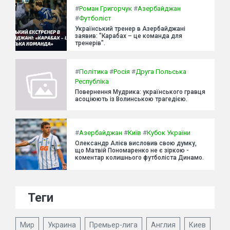
#
Роман Григорчук
#
Азербайджан
#
Футболіст
Український тренер в Азербайджані
заявив: "Карабах – це команда для
тренерів".
#
Політика
#
Росія
#
Друга Польська
Республіка
Повернення Мудрика: українського гравця
асоціюють із Волинською трагедією.
#
Азербайджан
#
Київ
#
Кубок України
Олександр Алієв висловив свою думку,
що Матвій Пономаренко не є зіркою -
коментар колишнього футболіста Динамо.
Теги
Мир
Украина
Премьер-лига
Англия
Киев