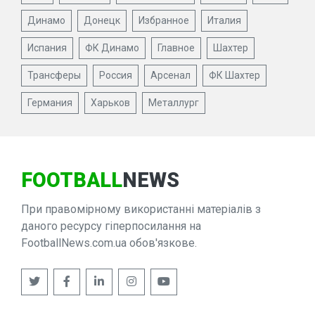
Динамо
Донецк
Избранное
Италия
Испания
ФК Динамо
Главное
Шахтер
Трансферы
Россия
Арсенал
ФК Шахтер
Германия
Харьков
Металлург
FOOTBALL
NEWS
При правомірному використанні матеріалів з
даного ресурсу гіперпосилання на
FootballNews.com.ua обов'язкове.