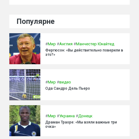
Популярне
#
Мир
#
Англия
#
Манчестер Юнайтед
Фергюсон: «Вы действительно поверили в
это?»
#
Мир
#
видео
Ода Сандро Дель Пьеро
#
Мир
#
Украина
#
Донецк
Драман Траоре: «Мы взяли важные три
очка»