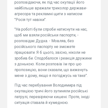
розповідаючи, як під час окупації його
найбільше вражали триколор держави-
агресора та рекламні щити з написом
"Росія тут навіки".
"На роботі були спроби натиснути на нас,
щоб ми взяли російськи паспорти, -
розповідає Дудка. - Мовляв, без
російського паспорту не зможете
працювати. Я б цього, звісно, ніколи не
зробив би. Сподобалося і реакція дружини
з донькою. Коли розповів їм про цю
пропозицію, вони сказали, що виженуть
мене з дому, якщо я погоджусь на таке".
Під час перебування Володимира під
окупацією тричі його зупиняли російські
патрулі, перевіряючи кишені. Проте, іноді
ситуація ставала й кумедною.