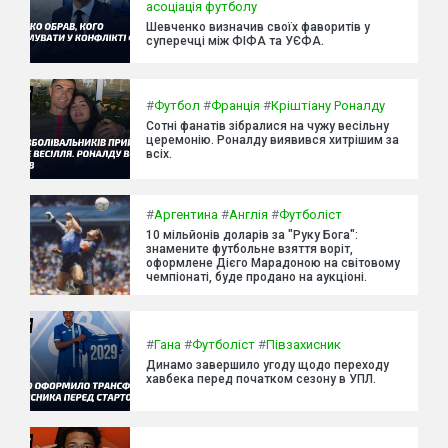
асоціація футболу
Шевченко визначив своїх фаворитів у
суперечці між ФІФА та УЄФА.
#
Футбол
#
Франція
#
Кріштіану Роналду
Сотні фанатів зібралися на чужу весільну
церемонію. Роналду виявився хитрішим за
всіх.
#
Аргентина
#
Англія
#
Футболіст
10 мільйонів доларів за "Руку Бога":
знамените футбольне взяття воріт,
оформлене Дієго Марадоною на світовому
чемпіонаті, буде продано на аукціоні.
#
Гана
#
Футболіст
#
Півзахисник
Динамо завершило угоду щодо переходу
хавбека перед початком сезону в УПЛ.