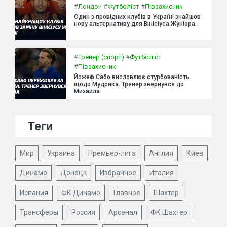
#
Лондон
#
Футболіст
#
Півзахисник
Один з провідних клубів в Україні знайшов
нову альтернативу для Вінісіуса Жуніора.
#
Тренер (спорт)
#
Футболіст
#
Півзахисник
Йожеф Сабо висловлює стурбованість
щодо Мудрика. Тренер звернувся до
Михайла.
Теги
Мир
Украина
Премьер-лига
Англия
Киев
Динамо
Донецк
Избранное
Италия
Испания
ФК Динамо
Главное
Шахтер
Трансферы
Россия
Арсенал
ФК Шахтер