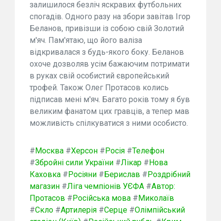
залишилося безліч яскравих футбольних
спогадів. Одного разу на збори завітав Ігор
Беланов, привізши із собою свій Золотий
м'яч. Пам'ятаю, що його валіза
відкривалася з будь-якого боку. Беланов
охоче дозволяв усім бажаючим потримати
в руках свій особистий європейський
трофей. Також Олег Протасов колись
підписав мені м'яч. Багато років тому я був
великим фанатом цих гравців, а тепер мав
можливість спілкуватися з ними особисто.
#
Москва
#
Херсон
#
Росія
#
Телефон
#
Збройні сили України
#
Лікар
#
Нова
Каховка
#
Росіяни
#
Берислав
#
Роздрібний
магазин
#
Ліга чемпіонів УЄФА
#
Автор:
Протасов
#
Російська мова
#
Миколаїв
#
Скло
#
Артилерія
#
Серце
#
Олімпійський