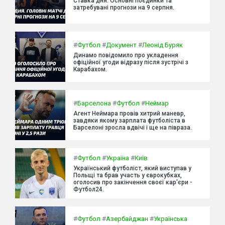
Ставка дня: Основні поєдинки та
затребувані прогнози на 9 серпня.
#
Футбол
#
Документ
#
Леонід Буряк
Динамо повідомило про укладення
офіційної угоди відразу після зустрічі з
Карабахом.
#
Барселона
#
Футбол
#
Неймар
Агент Неймара провів хитрий маневр,
завдяки якому зарплата футболіста в
Барселоні зросла вдвічі і ще на півраза.
#
Футбол
#
Україна
#
Київ
Український футболіст, який виступав у
Польщі та брав участь у єврокубках,
оголосив про закінчення своєї кар'єри -
Футбол24.
#
Футбол
#
Азербайджан
#
Українська