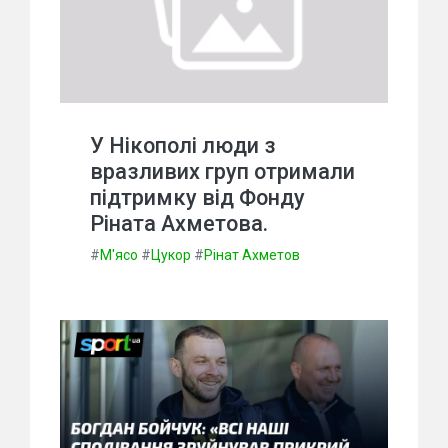
У Нікополі люди з
вразливих груп отримали
підтримку від Фонду
Ріната Ахметова.
#
М'ясо
#
Цукор
#
Рінат Ахметов