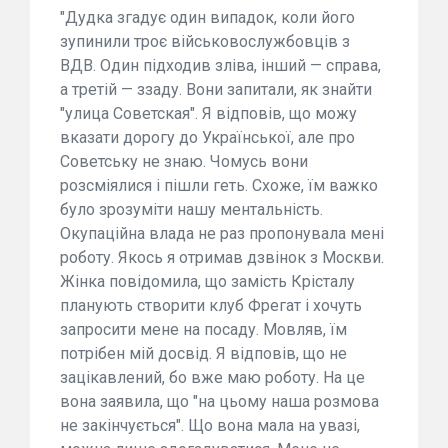
"Дудка згадує один випадок, коли його
зупинили троє військовослужбовців з
ВДВ. Один підходив зліва, інший — справа,
а третій — ззаду. Вони запитали, як знайти
"улица Советская". Я відповів, що можу
вказати дорогу до Української, але про
Советську не знаю. Чомусь вони
розсміялися і пішли геть. Схоже, їм важко
було зрозуміти нашу ментальність.
Окупаційна влада не раз пропонувала мені
роботу. Якось я отримав дзвінок з Москви.
Жінка повідомила, що замість Крісталу
планують створити клуб Фрегат і хочуть
запросити мене на посаду. Мовляв, їм
потрібен мій досвід. Я відповів, що не
зацікавлений, бо вже маю роботу. На це
вона заявила, що "на цьому наша розмова
не закінчується". Що вона мала на увазі,