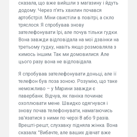
сказала, що вже вийшли з магазину і йдуть
додому. Через п’ять хвилин почався
артобстріл. Міни свистіли в повітрі, а скло
тряслося. Я спробував знову
зателефонувати Ірі, але почув тільки гудки.
Вона завжди відповідала на мої дзвінки на
третьому гудку, навіть якщо розмовляла з
кимось іншим. Так ми домовилися. Але
цього разу вона не відповідала.
Я спробував зателефонувати доньці, але її
телефон був поза зоною. Розумію, що таке
неможливо – у Марини завжди є
павербанк. Відчув, як паніка починає
охоплювати мене. Швидко одягнувся і
знову почав телефонувати, намагаючись
зв'язатися з ними по черзі 8 або 9 разів.
Врешті-решт, слухавку підняла жінка. Вона
сказала: "Вибачте, але ваших дівчат вже