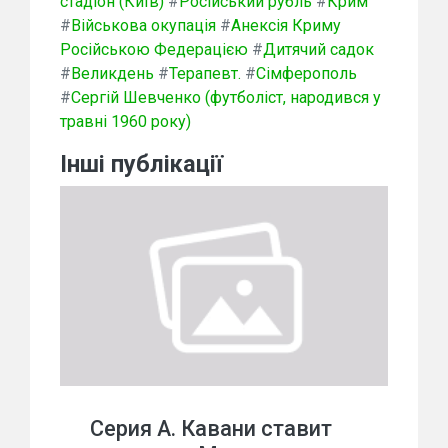
стадіон (Київ)
#
Російський рубль
#
Крим
#
Військова окупація
#
Анексія Криму
Російською Федерацією
#
Дитячий садок
#
Великдень
#
Терапевт.
#
Сімферополь
#
Сергій Шевченко (футболіст, народився у
травні 1960 року)
Інші публікації
Серия А. Кавани ставит