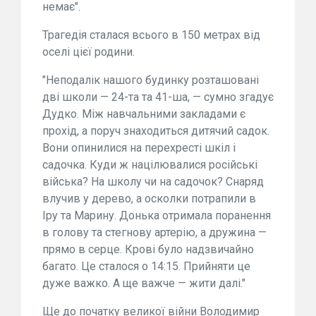
немає".
Трагедія сталася всього в 150 метрах від
оселі цієї родини.
"Неподалік нашого будинку розташовані
дві школи — 24-та та 41-ша, — сумно згадує
Дудко. Між навчальними закладами є
прохід, а поруч знаходиться дитячий садок.
Вони опинилися на перехресті шкіл і
садочка. Куди ж націлювалися російські
війська? На школу чи на садочок? Снаряд
влучив у дерево, а осколки потрапили в
Іру та Марину. Донька отримала поранення
в голову та стегнову артерію, а дружина —
прямо в серце. Крові було надзвичайно
багато. Це сталося о 14:15. Прийняти це
дуже важко. А ще важче — жити далі."
Ще до початку великої війни Володимир