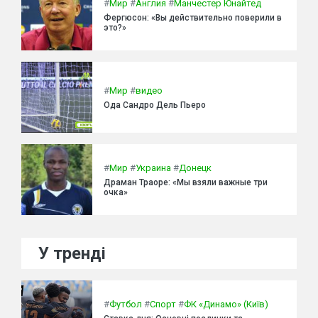
#
Мир
#
Англия
#
Манчестер Юнайтед
Фергюсон: «Вы действительно поверили в
это?»
#
Мир
#
видео
Ода Сандро Дель Пьеро
#
Мир
#
Украина
#
Донецк
Драман Траоре: «Мы взяли важные три
очка»
У тренді
#
Футбол
#
Спорт
#
ФК «Динамо» (Київ)