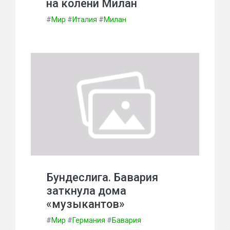
на колени Милан
#
Мир
#
Италия
#
Милан
Бундеслига. Бавария
заткнула дома
«музыкантов»
#
Мир
#
Германия
#
Бавария