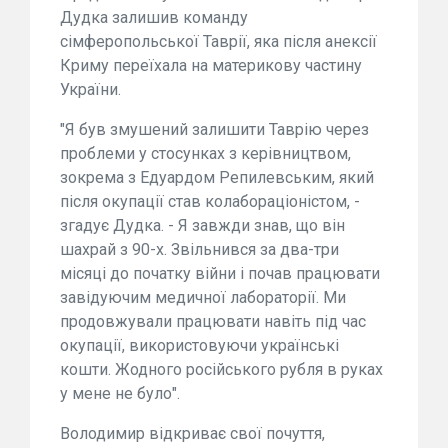
Дудка залишив команду
сімферопольської Таврії, яка після анексії
Криму переїхала на материкову частину
України.
"Я був змушений залишити Таврію через
проблеми у стосунках з керівництвом,
зокрема з Едуардом Репилевським, який
після окупації став колабораціоністом, -
згадує Дудка. - Я завжди знав, що він
шахрай з 90-х. Звільнився за два-три
місяці до початку війни і почав працювати
завідуючим медичної лабораторії. Ми
продовжували працювати навіть під час
окупації, використовуючи українські
кошти. Жодного російського рубля в руках
у мене не було".
Володимир відкриває свої почуття,