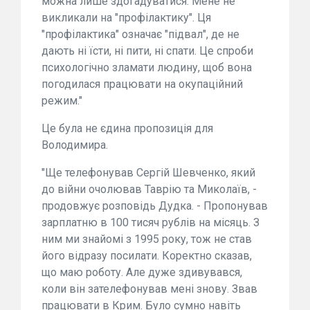
можна лише здогадуватися. Мене не
викликали на "профілактику". Ця
"профілактика" означає "підвал", де не
дають ні їсти, ні пити, ні спати. Це спроби
психологічно зламати людину, щоб вона
погодилася працювати на окупаційний
режим."
Це була не єдина пропозиція для
Володимира.
"Ще телефонував Сергій Шевченко, який
до війни очолював Таврію та Миколаїв, -
продовжує розповідь Дудка. - Пропонував
зарплатню в 100 тисяч рублів на місяць. З
ним ми знайомі з 1995 року, тож не став
його відразу посилати. Коректно сказав,
що маю роботу. Але дуже здивувався,
коли він зателефонував мені знову. Звав
працювати в Крим. Було сумно навіть