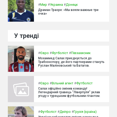
#
Мир
#
Украина
#
Донецк
Драман Траоре: «Мы взяли важные три
очка»
У тренді
#
Євро
#
Футболіст
#
Півзахисник
Мохаммед Салах приєднується до
Трабзонспору, де його партнерами стануть
Руслан Маліновський та Батагов.
#
Євро
#
Вільний агент
#
Футболіст
Салах офіційно змінив команду!
Легендарний гравець "Ліверпуля" уклав
угоду з турецьким футбольним гігантом.
#
Футболіст
#
Дніпро
#
Грузія (країна)
Український воротар змінив команду в