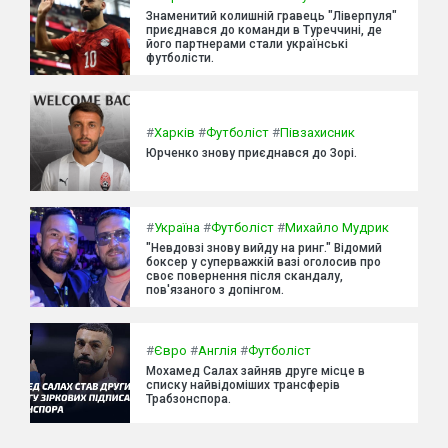
Знаменитий колишній гравець "Ліверпуля"
приєднався до команди в Туреччині, де
його партнерами стали українські
футболісти.
#
Харків
#
Футболіст
#
Півзахисник
Юрченко знову приєднався до Зорі.
#
Україна
#
Футболіст
#
Михайло Мудрик
"Невдовзі знову вийду на ринг." Відомий
боксер у суперважкій вазі оголосив про
своє повернення після скандалу,
пов'язаного з допінгом.
#
Євро
#
Англія
#
Футболіст
Мохамед Салах зайняв друге місце в
списку найвідоміших трансферів
Трабзонспора.