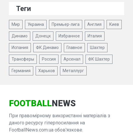
Теги
Мир
Украина
Премьер-лига
Англия
Киев
Динамо
Донецк
Избранное
Италия
Испания
ФК Динамо
Главное
Шахтер
Трансферы
Россия
Арсенал
ФК Шахтер
Германия
Харьков
Металлург
FOOTBALL
NEWS
При правомірному використанні матеріалів з
даного ресурсу гіперпосилання на
FootballNews.com.ua обов'язкове.