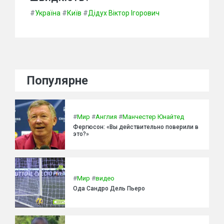
#
Україна
#
Київ
#
Дідух Віктор Ігорович
Популярне
#
Мир
#
Англия
#
Манчестер Юнайтед
Фергюсон: «Вы действительно поверили в
это?»
#
Мир
#
видео
Ода Сандро Дель Пьеро