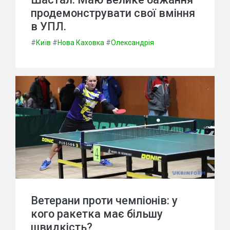
продемонструвати свої вміння
в УПЛ.
#
Київ
#
Нова Каховка
#
Олександрія
Ветерани проти чемпіонів: у
кого ракетка має більшу
швидкість?