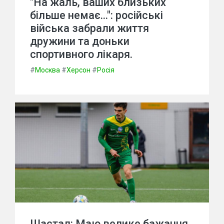
"На жаль, ваших близьких
більше немає...": російські
війська забрали життя
дружини та доньки
спортивного лікаря.
#
Москва
#
Херсон
#
Росія
Шастал: Маю велике бажання