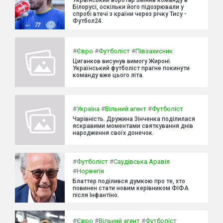
Білорусі, оскільки його підозрювали у
спробі втечі з країни через річку Тису -
Футбол24.
#
Євро
#
Футболіст
#
Півзахисник
Циганков висунув вимогу Жироні.
Український футболіст прагне покинути
команду вже цього літа.
#
Україна
#
Вільний агент
#
Футболіст
Чарівність. Дружина Зінченка поділилася
яскравими моментами святкування днів
народження своїх донечок.
#
Футболіст
#
Саудівська Аравія
#
Норвегія
Блаттер поділився думкою про те, хто
повинен стати новим керівником ФІФА
після Інфантіно.
#
Євро
#
Вільний агент
#
Футболіст