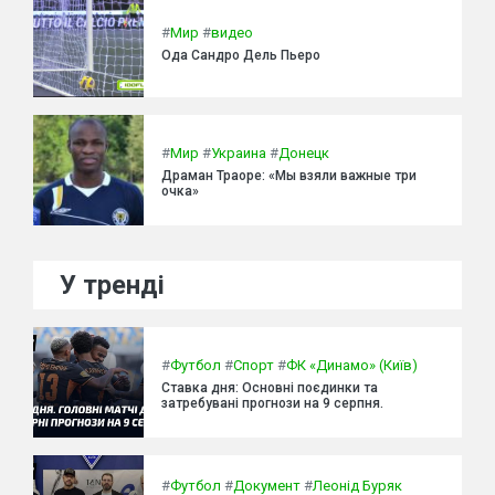
#
Мир
#
видео
Ода Сандро Дель Пьеро
#
Мир
#
Украина
#
Донецк
Драман Траоре: «Мы взяли важные три
очка»
У тренді
#
Футбол
#
Спорт
#
ФК «Динамо» (Київ)
Ставка дня: Основні поєдинки та
затребувані прогнози на 9 серпня.
#
Футбол
#
Документ
#
Леонід Буряк