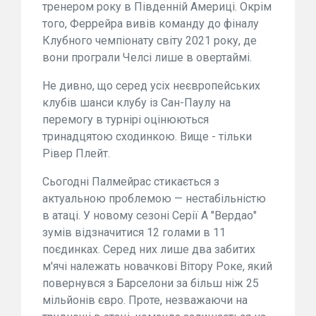
тренером року в Південній Америці. Окрім
того, Феррейра вивів команду до фіналу
Клубного чемпіонату світу 2021 року, де
вони програли Челсі лише в овертаймі.
Не дивно, що серед усіх неєвропейських
клубів шанси клубу із Сан-Паулу на
перемогу в турнірі оцінюються
тринадцятою сходинкою. Вище - тільки
Рівер Плейт.
Сьогодні Палмейрас стикається з
актуальною проблемою — нестабільністю
в атаці. У новому сезоні Серії А "Вердао"
зумів відзначитися 12 голами в 11
поєдинках. Серед них лише два забитих
м'ячі належать новачкові Вітору Роке, який
повернувся з Барселони за більш ніж 25
мільйонів євро. Проте, незважаючи на