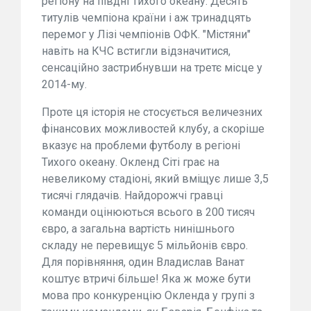
регіону на півдні Тихого океану. Десять
титулів чемпіона країни і аж тринадцять
перемог у Лізі чемпіонів ОФК. "Містяни"
навіть на КЧС встигли відзначитися,
сенсаційно застрибнувши на третє місце у
2014-му.
Проте ця історія не стосується величезних
фінансових можливостей клубу, а скоріше
вказує на проблеми футболу в регіоні
Тихого океану. Окленд Сіті грає на
невеликому стадіоні, який вміщує лише 3,5
тисячі глядачів. Найдорожчі гравці
команди оцінюються всього в 200 тисяч
євро, а загальна вартість нинішнього
складу не перевищує 5 мільйонів євро.
Для порівняння, один Владислав Ванат
коштує втричі більше! Яка ж може бути
мова про конкуренцію Окленда у групі з