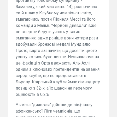
противагу головному супернику -
Замалеку, який має лише 14), розпочинає
свій шлях у Клубному чемпіонаті світу,
змагаючись проти Ліонеля Мессі та його
команди з Маямі. "Червоні дияволи" вже
не вперше беруть участь у таких
змаганнях, адже раніше вони чотири рази
здобували бронзові медалі Мундіалю.
Проте, варто зазначити, що досягти цього
успіху колись було легше. Незважаючи на
це, фахівці з Opta вважають Аль-Ахлі
одним з ключових претендентів на звання
серед клубів, що не представляють
Європу. Каїрський клуб займає сімнадцяту
позицію з 32-х, а їх шанси на перемогу
оцінюють в 0,2%.
У квітні "дияволи" дійшли до півфіналу
африканської Ліги чемпіонів, що