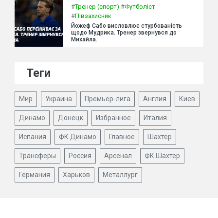
#
Тренер (спорт)
#
Футболіст
#
Півзахисник
Йожеф Сабо висловлює стурбованість
щодо Мудрика. Тренер звернувся до
Михайла.
Теги
Мир
Украина
Премьер-лига
Англия
Киев
Динамо
Донецк
Избранное
Италия
Испания
ФК Динамо
Главное
Шахтер
Трансферы
Россия
Арсенал
ФК Шахтер
Германия
Харьков
Металлург