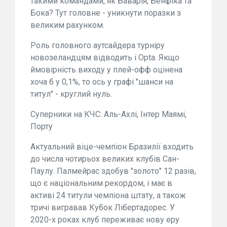
такими командами, як Баварія, Бенфіка та
Бока? Тут головне - уникнути поразки з
великим рахунком.
Роль головного аутсайдера турніру
новозеландцям відводить і Opta. Якщо
ймовірність виходу у плей-офф оцінена
хоча б у 0,1%, то ось у графі "шанси на
титул" - круглий нуль.
Суперники на КЧС: Аль-Ахлі, Інтер Маямі,
Порту
Актуальний віце-чемпіон Бразилії входить
до числа чотирьох великих клубів Сан-
Паулу. Палмейрас здобув "золото" 12 разів,
що є національним рекордом, і має в
активі 24 титули чемпіона штату, а також
тричі вигравав Кубок Лібертадорес. У
2020-х роках клуб переживає нову еру