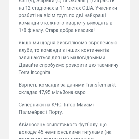
Азії (4), Африки (4) та Океанії (1) зіграють
на 12 стадіонах в 11 містах США. Учасники
розбиті на вісім груп, по дві найкращі
команди з кожного квартету виходять в
1/8 фіналу. Стара добра класика!
Якщо ми щодня висвітлюємо європейські
клуби, то команди з інших континентів
залишаються для нас маловідомими.
Давайте спробуємо розкрити цю таємничу
Terra incognita.
Вартість команди за даними Transfermarkt
складає 47,95 мільйона євро.
Суперники на КЧС: Інтер Майамі,
Палмейрас і Порту.
Авіаносець єгипетського футболу, що
володіє 45 чемпіонськими титулами (на