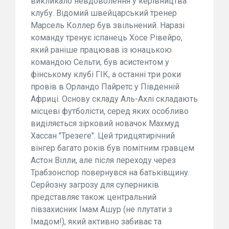
викликало невдоволення у керівництва
клубу. Відомий швейцарський тренер
Марсель Коллер був звільнений. Наразі
команду тренує іспанець Хосе Рівейро,
який раніше працював із юнацькою
командою Сельти, був асистентом у
фінському клубі ГІК, а останні три роки
провів в Орландо Пайретс у Південній
Африці. Основу складу Аль-Ахлі складають
місцеві футболісти, серед яких особливо
виділяється зірковий новачок Махмуд
Хассан "Трезеге". Цей тридцятирічний
вінгер багато років був помітним гравцем
Астон Вілли, але після переходу через
Трабзонспор повернувся на батьківщину.
Серйозну загрозу для суперників
представляє також центральний
півзахисник Імам Ашур (не плутати з
Імадом!), який активно забиває та