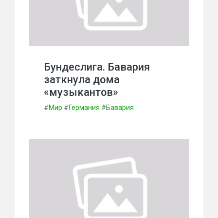
Бундеслига. Бавария
заткнула дома
«музыкантов»
#
Мир
#
Германия
#
Бавария