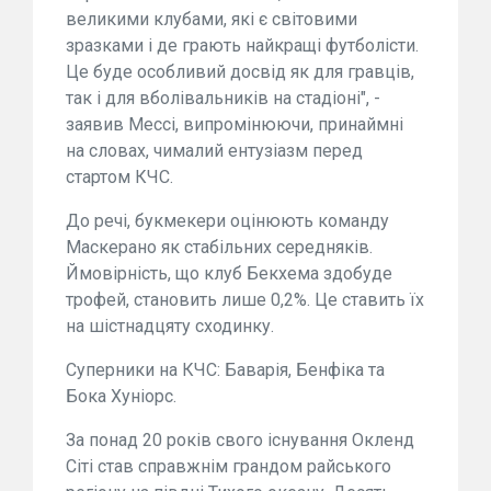
великими клубами, які є світовими
зразками і де грають найкращі футболісти.
Це буде особливий досвід як для гравців,
так і для вболівальників на стадіоні", -
заявив Мессі, випромінюючи, принаймні
на словах, чималий ентузіазм перед
стартом КЧС.
До речі, букмекери оцінюють команду
Маскерано як стабільних середняків.
Ймовірність, що клуб Бекхема здобуде
трофей, становить лише 0,2%. Це ставить їх
на шістнадцяту сходинку.
Суперники на КЧС: Баварія, Бенфіка та
Бока Хуніорс.
За понад 20 років свого існування Окленд
Сіті став справжнім грандом райського