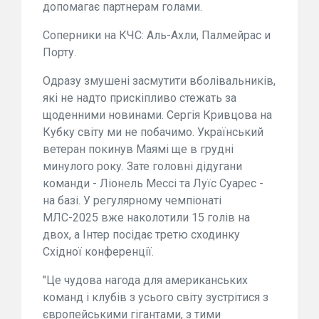
допомагає партнерам голами.
Соперники на КЧС: Аль-Ахли, Палмейрас и
Порту.
Одразу змушені засмутити вболівальників,
які не надто прискіпливо стежать за
щоденними новинами. Сергія Кривцова на
Кубку світу ми не побачимо. Український
ветеран покинув Маямі ще в грудні
минулого року. Зате головні дідугани
команди - Ліонель Мессі та Луїс Суарес -
на базі. У регулярному чемпіонаті
МЛС-2025 вже наколотили 15 голів на
двох, а Інтер посідає третю сходинку
Східної конференції.
"Це чудова нагода для американських
команд і клубів з усього світу зустрітися з
європейськими гігантами, з тими