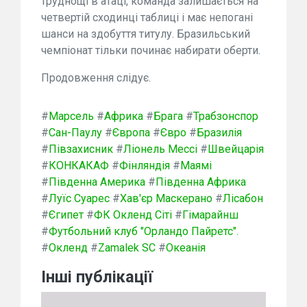
труднощі в атаці, команда залишається на
четвертій сходинці таблиці і має непогані
шанси на здобуття титулу. Бразильський
чемпіонат тільки починає набирати оберти.
Продовження слідує.
#
Марсель
#
Африка
#
Брага
#
Трабзонспор
#
Сан-Паулу
#
Європа
#
Євро
#
Бразилія
#
Півзахисник
#
Ліонель Мессі
#
Швейцарія
#
КОНКАКАФ
#
Фінляндія
#
Маямі
#
Південна Америка
#
Південна Африка
#
Луїс Суарес
#
Хав'єр Маскерано
#
Лісабон
#
Єгипет
#
ФК Окленд Сіті
#
Гімарайнш
#
Футбольний клуб "Орландо Пайретс".
#
Окленд
#
Zamalek SC
#
Океанія
Інші публікації