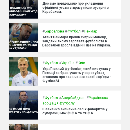
Динамо повідомило про укладення
офіційної угоди відразу після зустрічі з
Карабахом.
#
Барселона
#
Футбол
#
Неймар
Агент Неймара провів хитрий маневр,
завдяки якому зарплата футболіста в
Барселоні зросла вдвічі і ще на півраза.
#
Футбол
#
Україна
#
Київ
Український футболіст, який виступав у
Польщі та брав участь у єврокубках,
оголосив про закінчення своєї кар'єри -
Футбол24.
#
Футбол
#
Азербайджан
#
Українська
асоціація футболу
Шевченко визначив своїх фаворитів у
суперечці між ФІФА та УЄФА.