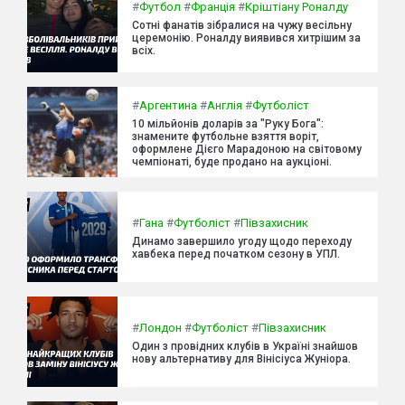
#
Футбол
#
Франція
#
Кріштіану Роналду
Сотні фанатів зібралися на чужу весільну
церемонію. Роналду виявився хитрішим за
всіх.
#
Аргентина
#
Англія
#
Футболіст
10 мільйонів доларів за "Руку Бога":
знамените футбольне взяття воріт,
оформлене Дієго Марадоною на світовому
чемпіонаті, буде продано на аукціоні.
#
Гана
#
Футболіст
#
Півзахисник
Динамо завершило угоду щодо переходу
хавбека перед початком сезону в УПЛ.
#
Лондон
#
Футболіст
#
Півзахисник
Один з провідних клубів в Україні знайшов
нову альтернативу для Вінісіуса Жуніора.