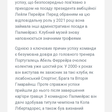
успіху, що безпосередньо пов'язано з
приходом на посаду президента амбіційної
Лейли Перейри. Перед обранням на цю
відповідальну роль у 2021 році вона
займала інші адміністративні посади в
Палмейрасі. Клубний музей знову
наповнюється значними трофеями.
Однією з ключових причин успіху команди
є безумовна довіра до головного тренера.
Португалець Абель Феррейра очолює
колектив уже шостий рік. У 2000-х роках
він виступав як захисник за такі клуби, як
лісабонський Спортінг, Брага та Віторія
Гімарайнш. Проте справжні успіхи
прийшли до нього після завершення
кар'єри гравця. З командою Палмейрас він
двічі здобував титули чемпіона та Копа
Лібертадорес, а також був визнаний