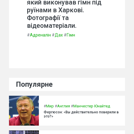
який виконував гімн під
руїнами в Харкові.
Фотографії та
відеоматеріали.
#
Адреналін
#
Дах
#
Гімн
Популярне
#
Мир
#
Англия
#
Манчестер Юнайтед
Фергюсон: «Вы действительно поверили в
это?»