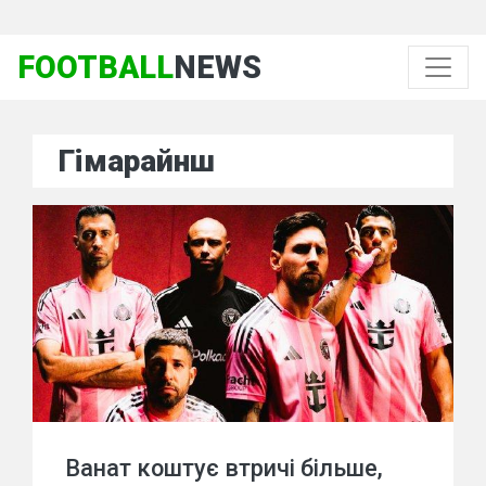
FOOTBALL
NEWS
Гімарайнш
Ванат коштує втричі більше,