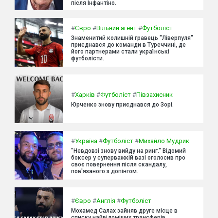
після Інфантіно.
#
Євро
#
Вільний агент
#
Футболіст
Знаменитий колишній гравець "Ліверпуля"
приєднався до команди в Туреччині, де
його партнерами стали українські
футболісти.
#
Харків
#
Футболіст
#
Півзахисник
Юрченко знову приєднався до Зорі.
#
Україна
#
Футболіст
#
Михайло Мудрик
"Невдовзі знову вийду на ринг." Відомий
боксер у суперважкій вазі оголосив про
своє повернення після скандалу,
пов'язаного з допінгом.
#
Євро
#
Англія
#
Футболіст
Мохамед Салах зайняв друге місце в
списку найвідоміших трансферів