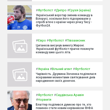
#
Футболіст
#
Дніпро
#
Грузія (країна)
Український воротар змінив команду в
Білорусі, оскільки його підозрювали у
спробі втечі з країни через річку Тису -
Футбол24.
#
Євро
#
Футболіст
#
Півзахисник
Циганков висунув вимогу Жироні.
Український футболіст прагне покинути
команду вже цього літа.
#
Україна
#
Вільний агент
#
Футболіст
Чарівність. Дружина Зінченка поділилася
яскравими моментами святкування днів
народження своїх донечок.
#
Футболіст
#
Саудівська Аравія
#
Норвегія
Блаттер поділився думкою про те, хто
повинен стати новим керівником ФІФА