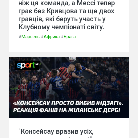
ніж ця команда, а Мессі тепер
грає без Кривцова та ще двох
гравців, які беруть участь у
Клубному чемпіонаті світу.
#
Марсель
#
Африка
#
Брага
"Консейсау вразив усіх,