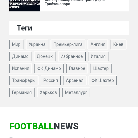
Трабзонспора.
Теги
Мир
Украина
Премьер-лига
Англия
Киев
Динамо
Донецк
Избранное
Италия
Испания
ФК Динамо
Главное
Шахтер
Трансферы
Россия
Арсенал
ФК Шахтер
Германия
Харьков
Металлург
FOOTBALL
NEWS