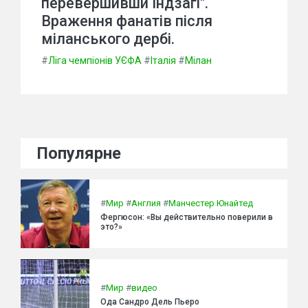
перевершивши Індзагі".
Враження фанатів після
міланського дербі.
#
Ліга чемпіонів УЄФА
#
Італія
#
Мілан
Популярне
#
Мир
#
Англия
#
Манчестер Юнайтед
Фергюсон: «Вы действительно поверили в
это?»
#
Мир
#
видео
Ода Сандро Дель Пьеро