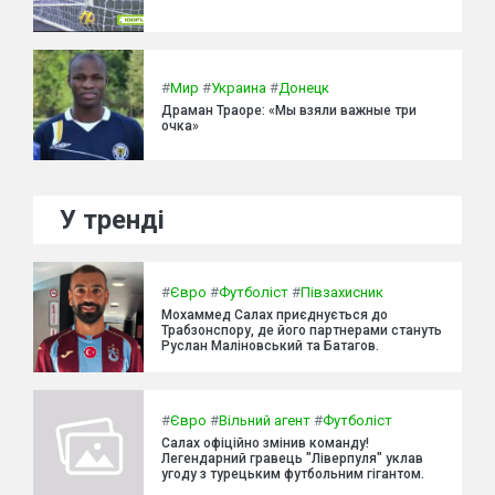
#
Мир
#
Украина
#
Донецк
Драман Траоре: «Мы взяли важные три
очка»
У тренді
#
Євро
#
Футболіст
#
Півзахисник
Мохаммед Салах приєднується до
Трабзонспору, де його партнерами стануть
Руслан Маліновський та Батагов.
#
Євро
#
Вільний агент
#
Футболіст
Салах офіційно змінив команду!
Легендарний гравець "Ліверпуля" уклав
угоду з турецьким футбольним гігантом.