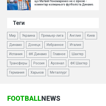
що Матвій Пономаренко не є зіркою -
коментар колишнього футболіста Динамо.
Теги
Мир
Украина
Премьер-лига
Англия
Киев
Динамо
Донецк
Избранное
Италия
Испания
ФК Динамо
Главное
Шахтер
Трансферы
Россия
Арсенал
ФК Шахтер
Германия
Харьков
Металлург
FOOTBALL
NEWS