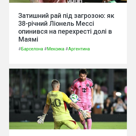
Затишний рай під загрозою: як
38-річний Ліонель Мессі
опинився на перехресті долі в
Маямі
#
Барселона
#
Мексика
#
Аргентина