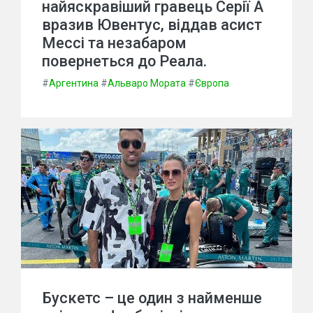
найяскравіший гравець Серії А
вразив Ювентус, віддав асист
Мессі та незабаром
повернеться до Реала.
#
Аргентина
#
Альваро Мората
#
Європа
Бускетс – це один з найменше