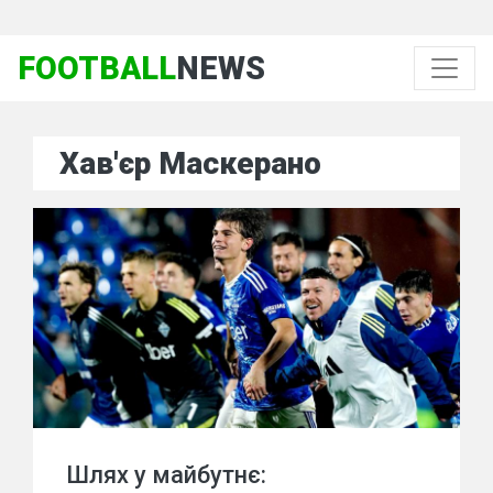
FOOTBALL
NEWS
Хав'єр Маскерано
Шлях у майбутнє: