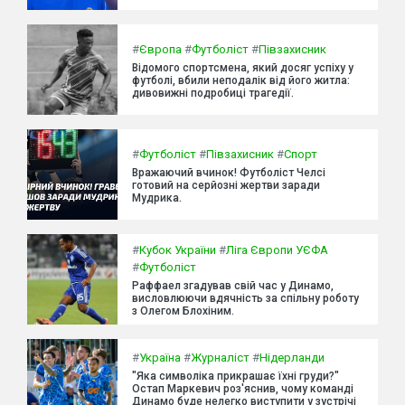
#
Європа
#
Футболіст
#
Півзахисник
Відомого спортсмена, який досяг успіху у
футболі, вбили неподалік від його житла:
дивовижні подробиці трагедії.
#
Футболіст
#
Півзахисник
#
Спорт
Вражаючий вчинок! Футболіст Челсі
готовий на серйозні жертви заради
Мудрика.
#
Кубок України
#
Ліга Європи УЄФА
#
Футболіст
Раффаел згадував свій час у Динамо,
висловлюючи вдячність за спільну роботу
з Олегом Блохіним.
#
Україна
#
Журналіст
#
Нідерланди
"Яка символіка прикрашає їхні груди?"
Остап Маркевич роз'яснив, чому команді
Динамо буде нелегко виступити у зустрічі