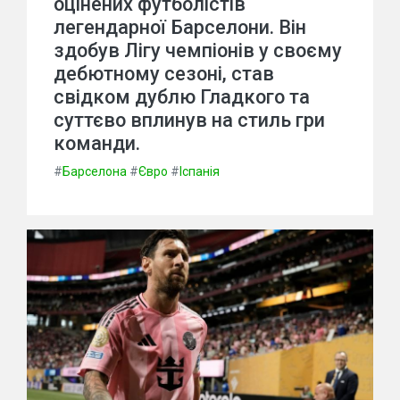
оцінених футболістів
легендарної Барселони. Він
здобув Лігу чемпіонів у своєму
дебютному сезоні, став
свідком дублю Гладкого та
суттєво вплинув на стиль гри
команди.
#
Барселона
#
Євро
#
Іспанія