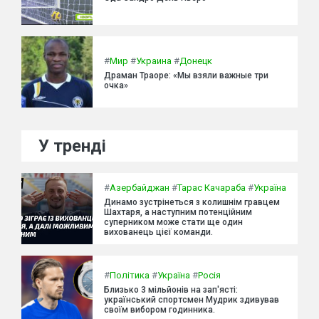
#
Мир
#
Украина
#
Донецк
Драман Траоре: «Мы взяли важные три
очка»
У тренді
#
Азербайджан
#
Тарас Качараба
#
Україна
Динамо зустрінеться з колишнім гравцем
Шахтаря, а наступним потенційним
суперником може стати ще один
вихованець цієї команди.
#
Політика
#
Україна
#
Росія
Близько 3 мільйонів на зап'ясті:
український спортсмен Мудрик здивував
своїм вибором годинника.