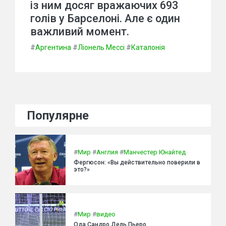
із ним досяг вражаючих 693
голів у Барселоні. Але є один
важливий момент.
#
Аргентина
#
Ліонель Мессі
#
Каталонія
Популярне
#
Мир
#
Англия
#
Манчестер Юнайтед
Фергюсон: «Вы действительно поверили в
это?»
#
Мир
#
видео
Ода Сандро Дель Пьеро