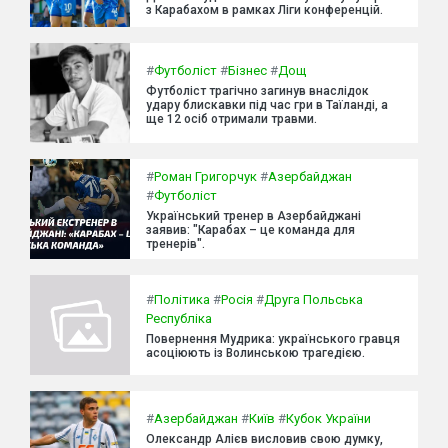
з Карабахом в рамках Ліги конференцій.
#
Футболіст
#
Бізнес
#
Дощ
Футболіст трагічно загинув внаслідок
удару блискавки під час гри в Таїланді, а
ще 12 осіб отримали травми.
#
Роман Григорчук
#
Азербайджан
#
Футболіст
Український тренер в Азербайджані
заявив: "Карабах – це команда для
тренерів".
#
Політика
#
Росія
#
Друга Польська
Республіка
Повернення Мудрика: українського гравця
асоціюють із Волинською трагедією.
#
Азербайджан
#
Київ
#
Кубок України
Олександр Алієв висловив свою думку,