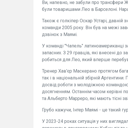
Ви, напевно, не забули про трансфери Жо
були товаришами Лео в Барселоні. Нар
Також є голкіпер Оскар Устарі, давній 
команди 2005 року. Він був на межі за
дзвінок з Маямі.
У команді "Чапель" латиноамериканці 
запасних. З 29 гравців, які внесені до 
робиться для Лео, який вперше перебув
Тренер Хав'єр Маскерано протягом бага
так і в національній збірній Аргентини
досвід роботи з молодіжною командою
досягненням. Останнім часом керівні по
та Альберто Марреро, які мають тісні зв
Грубо кажучи, Інтер Маямі - це такий гу
У 2023-24 роках ситуація у них вигляда