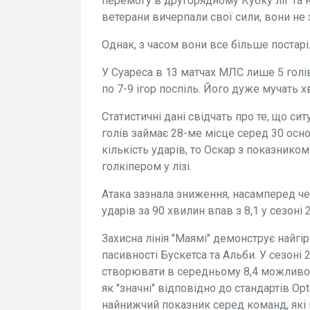
перемогу в другорядному Кубку ліг та н
ветерани вичерпали свої сили, вони не 
Однак, з часом вони все більше постаріл
У Суареса в 13 матчах МЛС лише 5 голі
по 7-9 ігор поспіль. Його дуже мучать хв
Статистичні дані свідчать про те, що сит
голів займає 28-ме місце серед 30 ос
кількість ударів, то Оскар з показнико
голкіпером у лізі.
Атака зазнала зниження, насамперед че
ударів за 90 хвилин впав з 8,1 у сезоні 
Захисна лінія "Маямі" демонструє найгі
пасивності Бускетса та Альби. У сезоні
створювати в середньому 8,4 можливост
як "значні" відповідно до стандартів O
найнижчий показник серед команд, які 