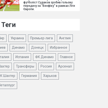
футболіст Судаков зробив гольову
передачу за "Бенфіку" в рамках Ліги
Європи.
Теги
ир
Украина
Премьер-лига
Англия
иев
Динамо
Донецк
Избранное
талия
Испания
ФК Динамо
Главное
ахтер
Трансферы
Россия
Арсенал
К Шахтер
Германия
Харьков
еталлург