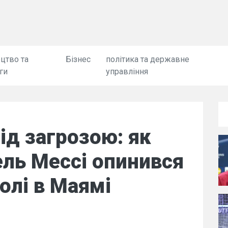
цтво та
Бізнес
політика та державне
ги
управління
ід загрозою: як
ель Мессі опинився
олі в Маямі