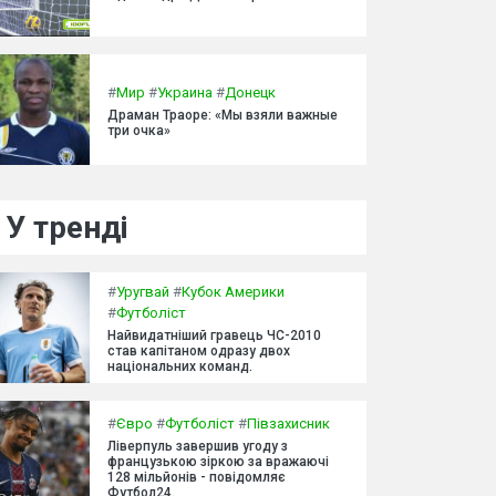
#
Мир
#
Украина
#
Донецк
Драман Траоре: «Мы взяли важные
три очка»
У тренді
#
Уругвай
#
Кубок Америки
#
Футболіст
Найвидатніший гравець ЧС-2010
став капітаном одразу двох
національних команд.
#
Євро
#
Футболіст
#
Півзахисник
Ліверпуль завершив угоду з
французькою зіркою за вражаючі
128 мільйонів - повідомляє
Футбол24.