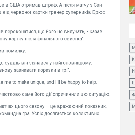
ше в США отримав штраф. А після матчу з Сан-
 від червоної картки тренер суперників Брюс
ів переконатися, що його не вилучать, - казав
ону картку після фінального свистка".
М
ив помилку.
К
о суддів він зізнався у найголовнішому:
нову зазнавати поразки в грі".
И
ke me to make unique, and I'll be happy to help.
Ш
 частково саме його дії спричинили цю ситуацію.
Ф
3 матчах цього сезону – це вражаючий показник,
М
командна гра. Успіх досягається колективно.