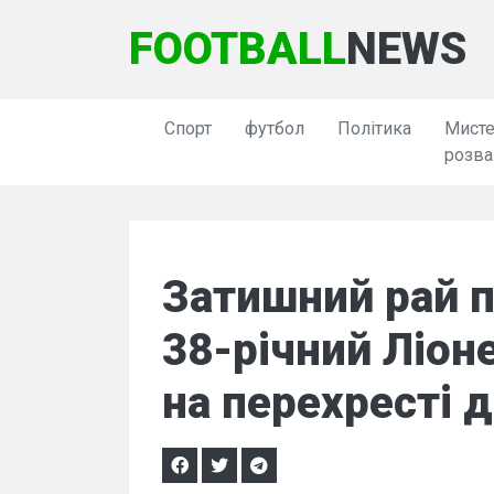
FOOTBALL
NEWS
Спорт
футбол
Політика
Мисте
розва
Затишний рай п
38-річний Ліон
на перехресті д