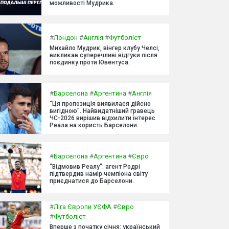
можливості Мудрика.
#
Лондон
#
Англія
#
Футболіст
Михайло Мудрик, вінгер клубу Челсі,
викликав суперечливі відгуки після
поєдинку проти Ювентуса.
#
Барселона
#
Аргентина
#
Англія
"Ця пропозиція виявилася дійсно
вигідною". Найвидатніший гравець
ЧС-2026 вирішив відхилити інтерес
Реала на користь Барселони.
#
Барселона
#
Аргентина
#
Євро
"Відмовив Реалу": агент Родрі
підтвердив намір чемпіона світу
приєднатися до Барселони.
#
Ліга Європи УЄФА
#
Євро
#
Футболіст
Вперше з початку січня: український