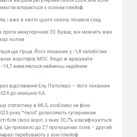
авіть виграла регулярний сезон 2024, але коли
змогли впорається з осіннім плейоф.
и, і вже в квітні цього сезону почався спад.
в проти минулорічних 20. Буває, він мовчить вже
орі коліна.
уація ще гірша. Його показник у -1,8 запобіглих
новних воротарів МЛС. Якщо ж врахувати
м -14,7 виявляється найменш надійним
рез відставання Ель Пістолеро — його показник
2024 до нинішніх 6,6.
ршу статистику в MLS, особливо на фоні
 2025 року "Чаплі" дозволяють суперникам
і біля своїх воріт, з яких 30,7% класифікуються
pta. Це призвело до 27 пропущених голів – другий
наразі перебувають у зоні плейоф.