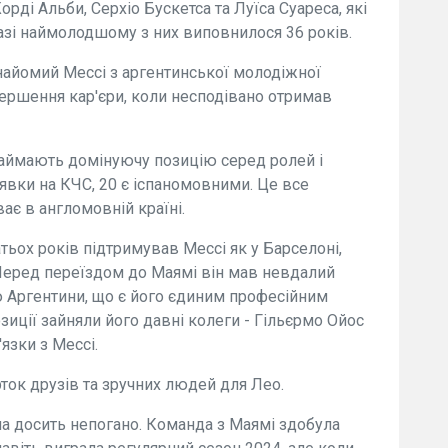
рді Альби, Серхіо Бускетса та Луїса Суареса, які
азі наймолодшому з них виповнилося 36 років.
знайомий Мессі з аргентинської молодіжної
вершення кар'єри, коли несподівано отримав
займають домінуючу позицію серед ролей і
заявки на КЧС, 20 є іспаномовними. Це все
ає в англомовній країні.
тьох років підтримував Мессі як у Барселоні,
. Перед переїздом до Маямі він мав невдалий
 Аргентини, що є його єдиним професійним
зиції зайняли його давні колеги - Гільєрмо Ойос
'язки з Мессі.
рток друзів та зручних людей для Лео.
ла досить непогано. Команда з Маямі здобула