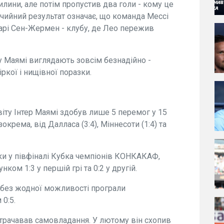
илини, але потім пропустив два голи - кому це
чийний результат означає, що команда Мессі
арі Сен-Жермен - клубу, де Лео пережив
 Маямі виглядають зовсім безнадійно -
ркої і нищівної поразки.
іту Інтер Маямі здобув лише 5 перемог у 15
окрема, від Далласа (3:4), Міннесоти (1:4) та
ки у півфіналі Кубка чемпіонів КОНКАКАФ,
ом 1:3 у першій грі та 0:2 у другій.
лі без жодної можливості програли
0:5.
 втрачавав самовладання. У лютому він схопив