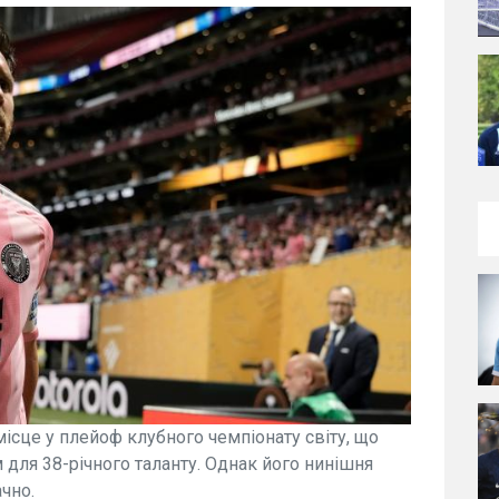
ісце у плейоф клубного чемпіонату світу, що
для 38-річного таланту. Однак його нинішня
чно.