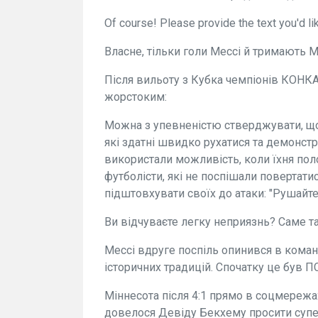
Of course! Please provide the text you'd li
Власне, тільки голи Мессі й тримають Ма
Після вильоту з Кубка чемпіонів КОНК
жорстоким:
Можна з упевненістю стверджувати, що
які здатні швидко рухатися та демонстру
використали можливість, коли їхня пол
футболісти, які не поспішали повертати
підштовхувати своїх до атаки: "Рушайте
Ви відчуваєте легку неприязнь? Саме 
Мессі вдруге поспіль опинився в коман
історичних традицій. Спочатку це був П
Міннесота після 4:1 прямо в соцмереж
довелося Девіду Бекхему просити супер