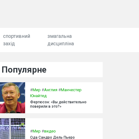
спортивний
змагальна
захід
дисципліна
Популярне
#
Мир
#
Англия
#
Манчестер
Юнайтед
Фергюсон: «Вы действительно
поверили в это?»
#
Мир
#
видео
Ода Сандро Дель Пьеро