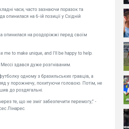
кладні часи, часто зазнаючи поразок та
а опинилася на 6-ій позиції у Східній
да опинилася на роздоріжжі перед своїм
ke me to make unique, and I'll be happy to help.
ь Мессі здався дуже розгніваним.
футболку одному з бразильських гравців, а
ляд у порожнечу, похитуючи головою. Потім, не
шив до роздягальні.
ерез те, що не зміг забезпечити перемогу," -
ес Лінарес.