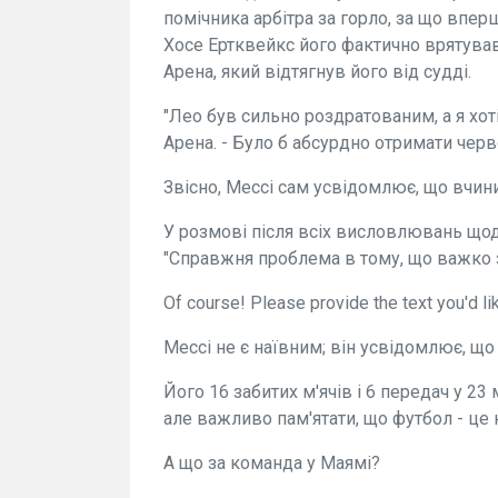
помічника арбітра за горло, за що впер
Хосе Ертквейкс його фактично врятував
Арена, який відтягнув його від судді.
"Лео був сильно роздратованим, а я хот
Арена. - Було б абсурдно отримати черв
Звісно, Мессі сам усвідомлює, що вчин
У розмові після всіх висловлювань щод
"Справжня проблема в тому, що важко з
Of course! Please provide the text you'd li
Мессі не є наївним; він усвідомлює, що
Його 16 забитих м'ячів і 6 передач у 2
але важливо пам'ятати, що футбол - це 
А що за команда у Маямі?