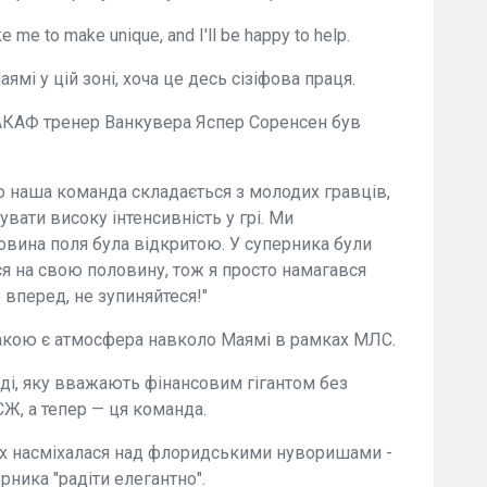
ke me to make unique, and I'll be happy to help.
ямі у цій зоні, хоча це десь сізіфова праця.
АКАФ тренер Ванкувера Яспер Соренсен був
 наша команда складається з молодих гравців,
вати високу інтенсивність у грі. Ми
овина поля була відкритою. У суперника були
ся на свою половину, тож я просто намагався
 вперед, не зупиняйтеся!"
такою є атмосфера навколо Маямі в рамках МЛС.
ді, яку вважають фінансовим гігантом без
СЖ, а тепер — ця команда.
ах насміхалася над флоридськими нуворишами -
ника "радіти елегантно".