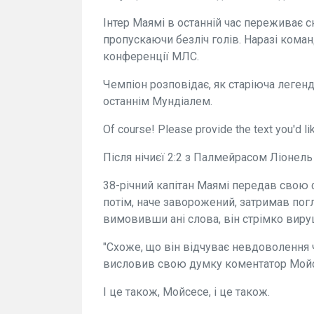
Інтер Маямі в останній час переживає с
пропускаючи безліч голів. Наразі команд
конференції МЛС.
Чемпіон розповідає, як старіюча леген
останнім Мундіалем.
Of course! Please provide the text you'd li
Після нічиєї 2:2 з Палмейрасом Ліонел
38-річний капітан Маямі передав свою 
потім, наче заворожений, затримав пог
вимовивши ані слова, він стрімко виру
"Схоже, що він відчуває невдоволення ч
висловив свою думку коментатор Мойс
І це також, Мойсесе, і це також.