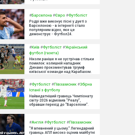
#
Барселона
#
Євро
#
Футболіст
Родрі вже виконує пісні у дуеті з
Барселоною - в інтернеті стало
популярним відео, яке це
демонструє - Футбол24.
#
Київ
#
Футболіст
#
Український
футбол (газета)
Ніколи раніше я не зустрічав стільки
помилок: колишній нападник
Динамо прокоментував тріумф
київської команди над Карабахом.
#
Футболіст
#
Півзахисник
#
Збірна
Іспанії з футболу
Найвидатніший гравець Чемпіонату
світу-2026 відмовив "Реалу",
обравши перехід до "Барселони".
#
Англія
#
Футболіст
#
Півзахисник
"Я впевнений у цьому." Легендарний
гравець АПЛ високо оцінив майбутні