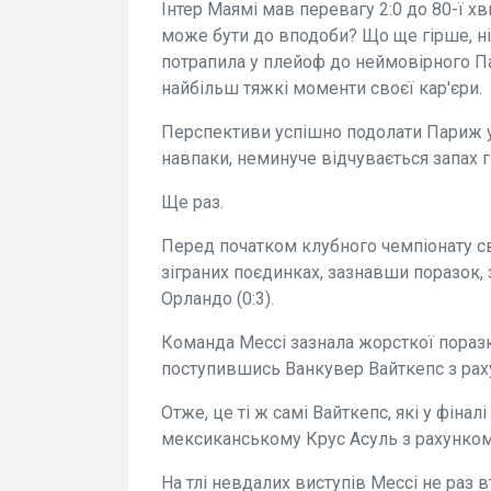
Інтер Маямі мав перевагу 2:0 до 80-ї хв
може бути до вподоби? Що ще гірше, ні
потрапила у плейоф до неймовірного П
найбільш тяжкі моменти своєї кар'єри.
Перспективи успішно подолати Париж у
навпаки, неминуче відчувається запах гі
Ще раз.
Перед початком клубного чемпіонату св
зіграних поєдинках, зазнавши поразок, з
Орландо (0:3).
Команда Мессі зазнала жорсткої пораз
поступившись Ванкувер Вайткепс з рахунк
Отже, це ті ж самі Вайткепс, які у фіна
мексиканському Крус Асуль з рахунком 
На тлі невдалих виступів Мессі не раз