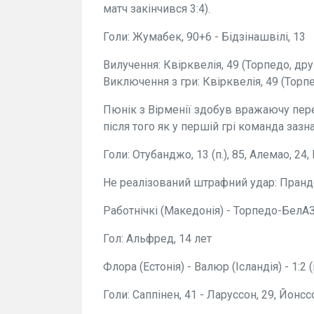
матч закінчився 3:4).
Голи: Жумабек, 90+6 - Бідзінашвілі, 13
Вилучення: Квірквелія, 49 (Торпедо, д
Виключення з гри: Квірквелія, 49 (Торп
Пюнік з Вірменії здобув вражаючу пере
після того як у першій грі команда зазна
Голи: Отубанджо, 13 (п.), 85, Алемао, 24, Н
Не реалізований штрафний удар: Прандел
Работнічкі (Македонія) - Торпедо-БелАЗ 
Гол: Альфред, 14 лет
Флора (Естонія) - Валюр (Ісландія) - 1:2 
Голи: Саппінен, 41 - Ларуссон, 29, Йонсс