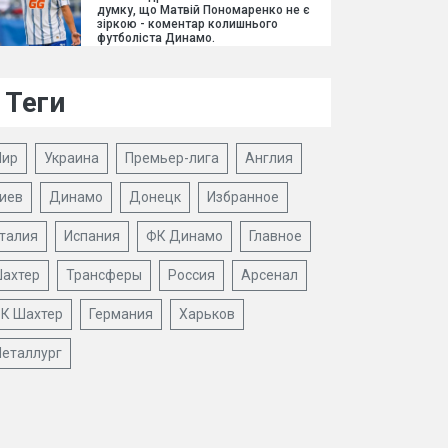
думку, що Матвій Пономаренко не є
зіркою - коментар колишнього
футболіста Динамо.
Теги
ир
Украина
Премьер-лига
Англия
иев
Динамо
Донецк
Избранное
талия
Испания
ФК Динамо
Главное
ахтер
Трансферы
Россия
Арсенал
К Шахтер
Германия
Харьков
еталлург