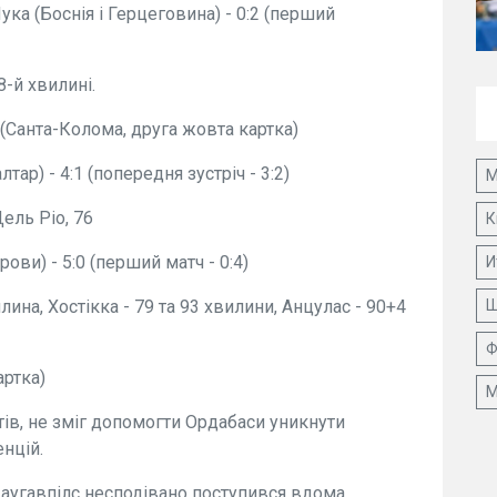
ка (Боснія і Герцеговина) - 0:2 (перший
8-й хвилині.
(Санта-Колома, друга жовта картка)
тар) - 4:1 (попередня зустріч - 3:2)
М
Дель Ріо, 76
К
рови) - 5:0 (перший матч - 0:4)
И
илина, Хостікка - 79 та 93 хвилини, Анцулас - 90+4
Ш
Ф
артка)
М
тів, не зміг допомогти Ордабаси уникнути
енцій.
Даугавпілс несподівано поступився вдома