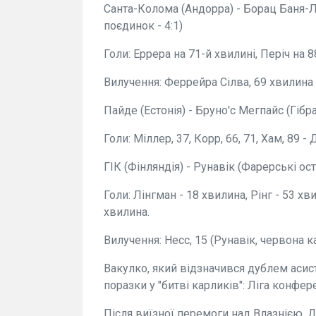
Санта-Колома (Андорра) - Борац Баня-Лу
поєдинок - 4:1)
Голи: Еррера на 71-й хвилині, Періч на 8
Вилучення: Феррейра Сілва, 69 хвилина 
Пайде (Естонія) - Бруно'с Мегпайс (Гібрал
Голи: Міллер, 37, Корр, 66, 71, Хам, 89 - 
ГІК (Фінляндія) - Рунавік (Фарерські ост
Голи: Лінгман - 18 хвилина, Рінг - 53 хв
хвилина.
Вилучення: Несс, 15 (Рунавік, червона к
Вакулко, який відзначився дублем асис
поразки у "битві карликів": Ліга конфер
Після виїзної перемоги над Влазнією, 