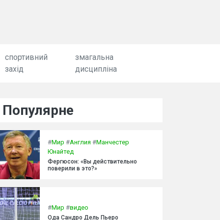
спортивний
змагальна
захід
дисципліна
Популярне
#
Мир
#
Англия
#
Манчестер
Юнайтед
Фергюсон: «Вы действительно
поверили в это?»
#
Мир
#
видео
Ода Сандро Дель Пьеро