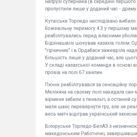
напрузі суперника (в середині першого 
пропустили лише у доданий час - драм
Кутаїське Торпедо несподівано вибило
божевільну перемогу 4:3 у першому ма
реабілітувались перед власними уболів
Бідзінашвілі шокував казахів голом. О
"гірчичник" і в Ордабаси зажевріла наді
більшість лише у доданий час, але цьог
У складі казахської команди в основі 
провів на полі 67 хвилин.
Пюнік реабілітувався за сенсаційну пор
Мелікяна на своєму полі накидала сан-м
вірмени забили з пенальті, а останній су
мали шанс перевернути гру, але не реа
весь матч відіграв український захисни
Білоруське Торпедо-БелАЗ з незначно
македонським Работнічкі, завершивши 