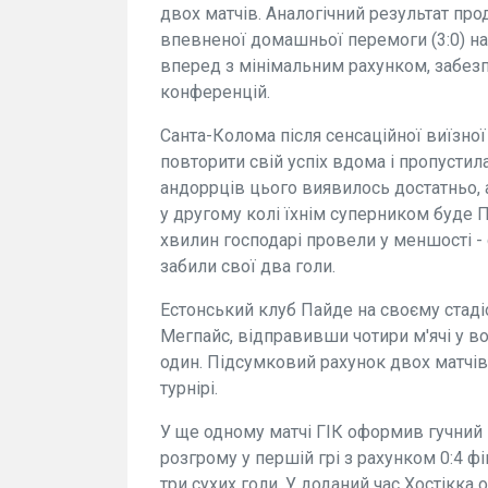
двох матчів. Аналогічний результат пр
впевненої домашньої перемоги (3:0) н
вперед з мінімальним рахунком, забезп
конференцій.
Санта-Колома після сенсаційної виїзно
повторити свій успіх вдома і пропустил
андоррців цього виявилось достатньо, а
у другому колі їхнім суперником буде П
хвилин господарі провели у меншості - 
забили свої два голи.
Естонський клуб Пайде на своєму стадіо
Мегпайс, відправивши чотири м'ячі у 
один. Підсумковий рахунок двох матчів
турнірі.
У ще одному матчі ГІК оформив гучний 
розгрому у першій грі з рахунком 0:4 ф
три сухих голи. У доданий час Хостікка