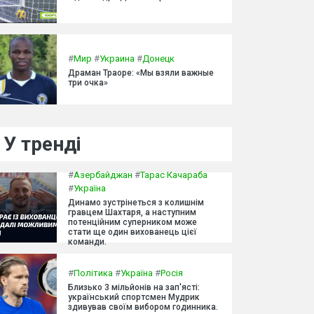
#
Мир
#
Украина
#
Донецк
Драман Траоре: «Мы взяли важные
три очка»
У тренді
#
Азербайджан
#
Тарас Качараба
#
Україна
Динамо зустрінеться з колишнім
гравцем Шахтаря, а наступним
потенційним суперником може
стати ще один вихованець цієї
команди.
#
Політика
#
Україна
#
Росія
Близько 3 мільйонів на зап'ясті:
український спортсмен Мудрик
здивував своїм вибором годинника.