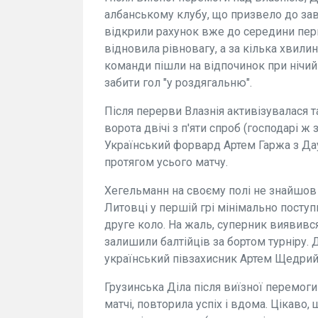
албанському клубу, що призвело до зав
відкрили рахунок вже до середини пер
відновила рівновагу, а за кілька хвил
команди пішли на відпочинок при нічий
забити гол "у роздягальню".
Після перерви Влазнія активізувалася 
ворота двічі з п'яти спроб (господарі ж
Український форвард Артем Гаржа з Дау
протягом усього матчу.
Хегельманн на своєму полі не знайшов 
Литовці у першій грі мінімально поступ
друге коло. На жаль, суперник виявився
залишили балтійців за бортом турніру. Д
український півзахисник Артем Щедрий і
Грузинська Діла після виїзної перемо
матчі, повторила успіх і вдома. Цікаво,