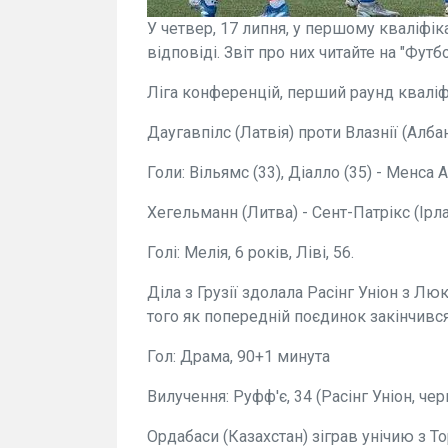
У четвер, 17 липня, у першому кваліфік
відповіді. Звіт про них читайте на "Футбо
Ліга конференцій, перший раунд кваліфі
Даугавпілс (Латвія) проти Влазнії (Албан
Голи: Вільямс (33), Діалло (35) - Менса А
Хегельманн (Литва) - Сент-Патрікс (Ірла
Голі: Мелія, 6 років, Ліві, 56.
Діла з Грузії здолала Расінг Уніон з Лю
того як попередній поєдинок закінчився
Гол: Драма, 90+1 минута
Вилучення: Руфф'є, 34 (Расінг Уніон, че
Ордабаси (Казахстан) зіграв унічию з То