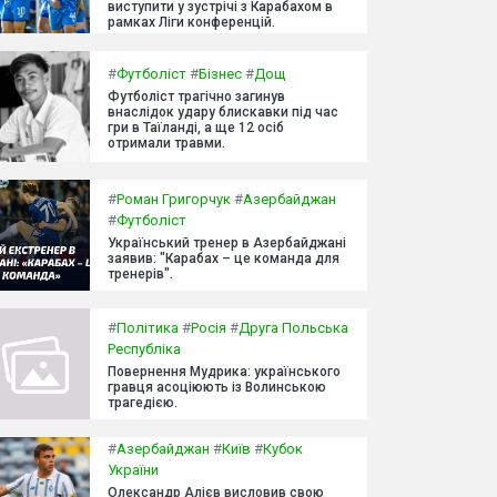
виступити у зустрічі з Карабахом в
рамках Ліги конференцій.
#
Футболіст
#
Бізнес
#
Дощ
Футболіст трагічно загинув
внаслідок удару блискавки під час
гри в Таїланді, а ще 12 осіб
отримали травми.
#
Роман Григорчук
#
Азербайджан
#
Футболіст
Український тренер в Азербайджані
заявив: "Карабах – це команда для
тренерів".
#
Політика
#
Росія
#
Друга Польська
Республіка
Повернення Мудрика: українського
гравця асоціюють із Волинською
трагедією.
#
Азербайджан
#
Київ
#
Кубок
України
Олександр Алієв висловив свою