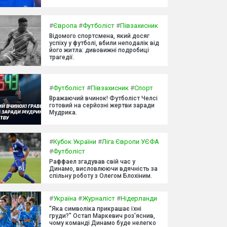
#
Європа
#
Футболіст
#
Півзахисник
Відомого спортсмена, який досяг
успіху у футболі, вбили неподалік від
його житла: дивовижні подробиці
трагедії.
#
Футболіст
#
Півзахисник
#
Спорт
Вражаючий вчинок! Футболіст Челсі
готовий на серйозні жертви заради
Мудрика.
#
Кубок України
#
Ліга Європи УЄФА
#
Футболіст
Раффаел згадував свій час у
Динамо, висловлюючи вдячність за
спільну роботу з Олегом Блохіним.
#
Україна
#
Журналіст
#
Нідерланди
"Яка символіка прикрашає їхні
груди?" Остап Маркевич роз'яснив,
чому команді Динамо буде нелегко