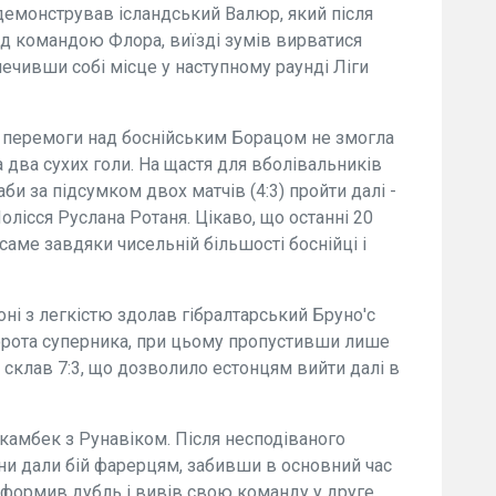
одемонстрував ісландський Валюр, який після
ад командою Флора, виїзді зумів вирватися
ечивши собі місце у наступному раунді Ліги
ї перемоги над боснійським Борацом не змогла
а два сухих голи. На щастя для вболівальників
би за підсумком двох матчів (4:3) пройти далі -
олісся Руслана Ротаня. Цікаво, що останні 20
саме завдяки чисельній більшості боснійці і
ні з легкістю здолав гібралтарський Бруно'с
ворота суперника, при цьому пропустивши лише
 склав 7:3, що дозволило естонцям вийти далі в
камбек з Рунавіком. Після несподіваного
іни дали бій фарерцям, забивши в основний час
 оформив дубль і вивів свою команду у друге