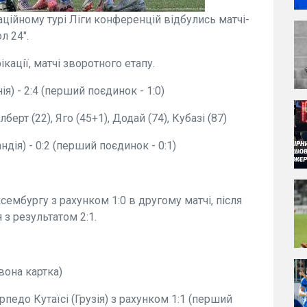
аційному турі Ліги конференцій відбулись матчі-
л 24".
кації, матчі зворотного етапу.
ія) - 2:4 (перший поєдинок - 1:0)
лберт (22), Яго (45+1), Додай (74), Кубазі (87)
ндія) - 0:2 (перший поєдинок - 0:1)
ксембургу з рахунком 1:0 в другому матчі, після
 з результатом 2:1.
рвона картка)
рпедо Кутаїсі (Грузія) з рахунком 1:1 (перший