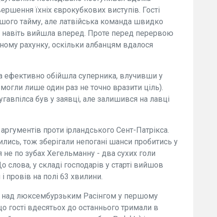
ершення їхніх єврокубкових виступів. Гості
шого тайму, але латвійська команда швидко
ин навіть вийшла вперед. Проте перед перервою
ному рахунку, оскільки албанцям вдалося
та ефективно обійшла суперника, влучивши у
 змогли лише один раз не точно вразити ціль).
гавпілса був у заявці, але залишився на лавці
аргументів проти ірландського Сент-Патрікса.
ились, тож зберігали непогані шанси пробитись у
 не по зубах Хегельманну - два сухих голи
о слова, у складі господарів у старті вийшов
 провів на полі 63 хвилини.
ги над люксембурзьким Расінгом у першому
 що гості вдесятьох до останнього тримали в