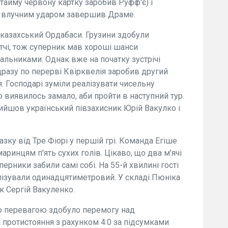
тайму червону картку заробив Руфф'є) і
у влучним ударом завершив Драме.
 казахський Ордабаси. Грузини здобули
тчі, тож суперник мав хороші шанси
альниками. Однак вже на початку зустрічі
дразу по перерві Квірквелія заробив другий
я. Господарі зуміли реалізувати чисельну
о виявилось замало, аби пройти в наступний тур.
вийшов український півзахисник Юрій Вакулко і
азку від Тре Фіорі у першій грі. Команда Егіше
аринцям п'ять сухих голів. Цікаво, що два м'ячі
перники забили самі собі. На 55-й хвилині гості
лізували одинадцятиметровий. У складі Пюніка
к Сергій Вакуленко.
ю перевагою здобуло перемогу над
протистояння з рахунком 4:0 за підсумками