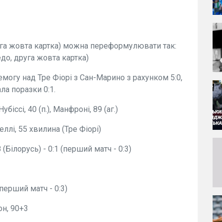
руга жовта картка) можна переформулювати так:
едо, друга жовта картка)
могу над Тре Фіорі з Сан-Марино з рахунком 5:0,
ла поразки 0:1.
убіссі, 40 (п.), Манфроні, 89 (аг.)
лі, 55 хвилина (Тре Фіорі)
(Білорусь) - 0:1 (перший матч - 0:3)
(перший матч - 0:3)
он, 90+3