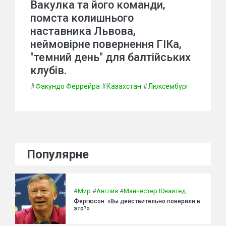
Вакулка та його команди,
помста колишнього
наставника Львова,
неймовірне повернення ГІКа,
"темний день" для балтійських
клубів.
#
Факундо Феррейра
#
Казахстан
#
Люксембург
Популярне
#
Мир
#
Англия
#
Манчестер Юнайтед
Фергюсон: «Вы действительно поверили в
это?»