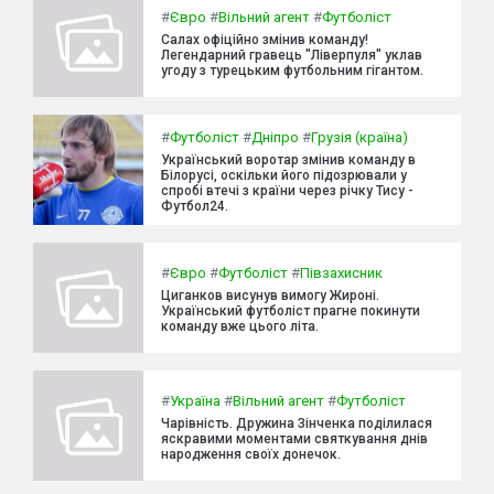
#
Євро
#
Вільний агент
#
Футболіст
Салах офіційно змінив команду!
Легендарний гравець "Ліверпуля" уклав
угоду з турецьким футбольним гігантом.
#
Футболіст
#
Дніпро
#
Грузія (країна)
Український воротар змінив команду в
Білорусі, оскільки його підозрювали у
спробі втечі з країни через річку Тису -
Футбол24.
#
Євро
#
Футболіст
#
Півзахисник
Циганков висунув вимогу Жироні.
Український футболіст прагне покинути
команду вже цього літа.
#
Україна
#
Вільний агент
#
Футболіст
Чарівність. Дружина Зінченка поділилася
яскравими моментами святкування днів
народження своїх донечок.