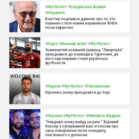
#
Футболіст
#
Саудівська Аравія
#
Норвегія
Блаттер поділився думкою про те, хто
повинен стати новим керівником ФІФА
після Інфантіно.
#
Євро
#
Вільний агент
#
Футболіст
Знаменитий колишній гравець "Ліверпуля"
приєднався до команди в Туреччині, де
його партнерами стали українські
футболісти.
#
Харків
#
Футболіст
#
Півзахисник
Юрченко знову приєднався до Зорі.
#
Україна
#
Футболіст
#
Михайло Мудрик
"Невдовзі знову вийду на ринг." Відомий
боксер у суперважкій вазі оголосив про
своє повернення після скандалу,
пов'язаного з допінгом.