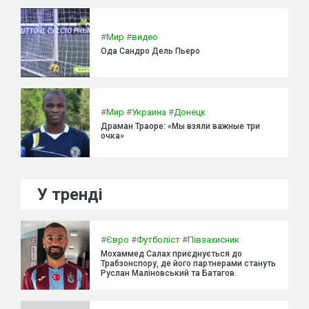
#
Мир
#
видео
Ода Сандро Дель Пьеро
#
Мир
#
Украина
#
Донецк
Драман Траоре: «Мы взяли важные три
очка»
У тренді
#
Євро
#
Футболіст
#
Півзахисник
Мохаммед Салах приєднується до
Трабзонспору, де його партнерами стануть
Руслан Маліновський та Батагов.