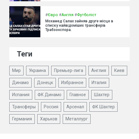
#
Євро
#
Англія
#
Футболіст
Мохамед Салах зайняв друге місце в
списку найвідоміших трансферів
Трабзонспора.
Теги
Мир
Украина
Премьер-лига
Англия
Киев
Динамо
Донецк
Избранное
Италия
Испания
ФК Динамо
Главное
Шахтер
Трансферы
Россия
Арсенал
ФК Шахтер
Германия
Харьков
Металлург