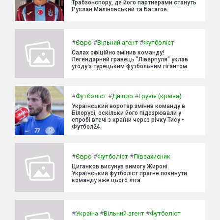
Трабзонспору, де його партнерами стануть
Руслан Маліновський та Батагов.
#
Євро
#
Вільний агент
#
Футболіст
Салах офіційно змінив команду!
Легендарний гравець "Ліверпуля" уклав
угоду з турецьким футбольним гігантом.
#
Футболіст
#
Дніпро
#
Грузія (країна)
Український воротар змінив команду в
Білорусі, оскільки його підозрювали у
спробі втечі з країни через річку Тису -
Футбол24.
#
Євро
#
Футболіст
#
Півзахисник
Циганков висунув вимогу Жироні.
Український футболіст прагне покинути
команду вже цього літа.
#
Україна
#
Вільний агент
#
Футболіст