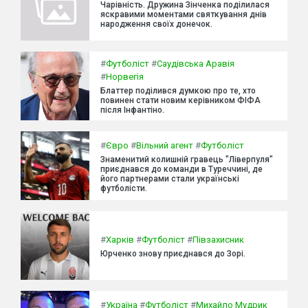
Чарівність. Дружина Зінченка поділилася
яскравими моментами святкування днів
народження своїх донечок.
#
Футболіст
#
Саудівська Аравія
#
Норвегія
Блаттер поділився думкою про те, хто
повинен стати новим керівником ФІФА
після Інфантіно.
#
Євро
#
Вільний агент
#
Футболіст
Знаменитий колишній гравець "Ліверпуля"
приєднався до команди в Туреччині, де
його партнерами стали українські
футболісти.
#
Харків
#
Футболіст
#
Півзахисник
Юрченко знову приєднався до Зорі.
#
Україна
#
Футболіст
#
Михайло Мудрик