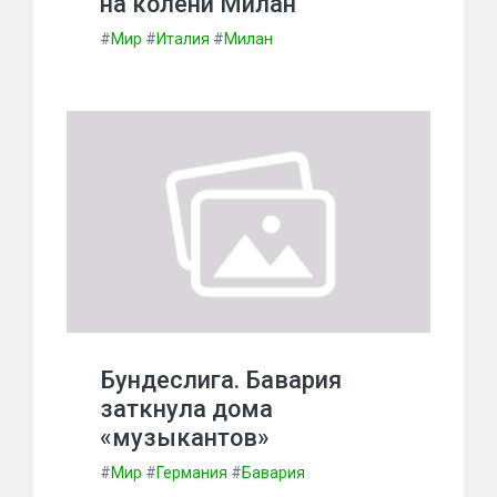
на колени Милан
#
Мир
#
Италия
#
Милан
Бундеслига. Бавария
заткнула дома
«музыкантов»
#
Мир
#
Германия
#
Бавария