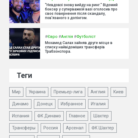
"Невдовзі знову вийду на ринг." Відомий
боксер у суперважкій вазі оголосив про
своє повернення після скандалу,
пов'язаного з допінгом.
#
Євро
#
Англія
#
Футболіст
Мохамед Салах зайняв друге місце в
списку найвідоміших трансферів
Трабзонспора.
Теги
Мир
Украина
Премьер-лига
Англия
Киев
Динамо
Донецк
Избранное
Италия
Испания
ФК Динамо
Главное
Шахтер
Трансферы
Россия
Арсенал
ФК Шахтер