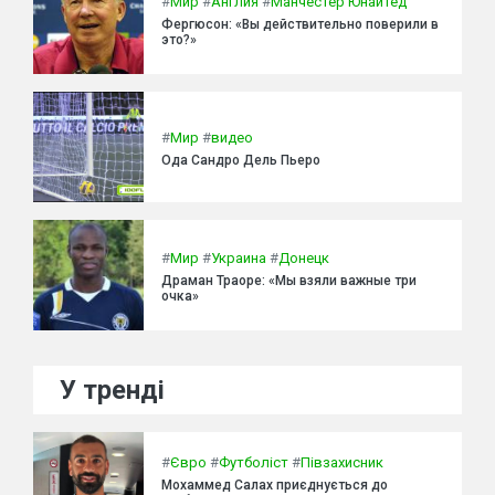
#
Мир
#
Англия
#
Манчестер Юнайтед
Фергюсон: «Вы действительно поверили в
это?»
#
Мир
#
видео
Ода Сандро Дель Пьеро
#
Мир
#
Украина
#
Донецк
Драман Траоре: «Мы взяли важные три
очка»
У тренді
#
Євро
#
Футболіст
#
Півзахисник
Мохаммед Салах приєднується до