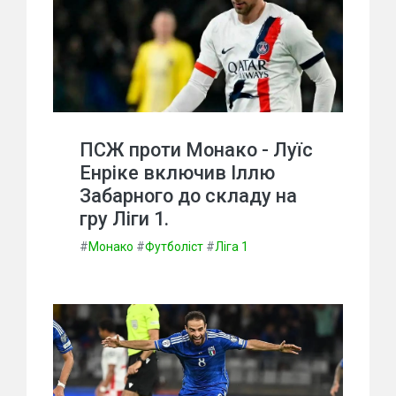
ПСЖ проти Монако - Луїс
Енріке включив Іллю
Забарного до складу на
гру Ліги 1.
#
Монако
#
Футболіст
#
Ліга 1