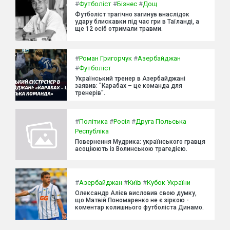
#
Футболіст
#
Бізнес
#
Дощ
Футболіст трагічно загинув внаслідок
удару блискавки під час гри в Таїланді, а
ще 12 осіб отримали травми.
#
Роман Григорчук
#
Азербайджан
#
Футболіст
Український тренер в Азербайджані
заявив: "Карабах – це команда для
тренерів".
#
Політика
#
Росія
#
Друга Польська
Республіка
Повернення Мудрика: українського гравця
асоціюють із Волинською трагедією.
#
Азербайджан
#
Київ
#
Кубок України
Олександр Алієв висловив свою думку,
що Матвій Пономаренко не є зіркою -
коментар колишнього футболіста Динамо.