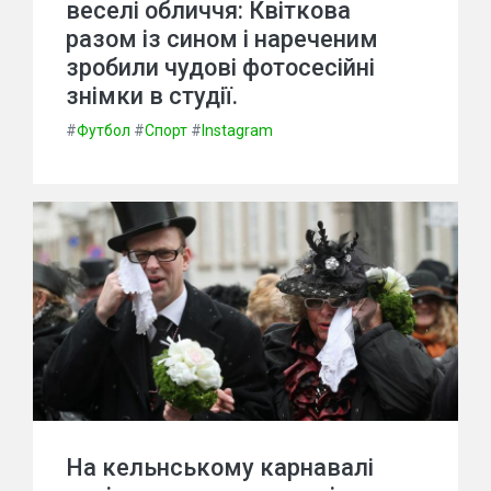
веселі обличчя: Квіткова
разом із сином і нареченим
зробили чудові фотосесійні
знімки в студії.
#
Футбол
#
Спорт
#
Instagram
На кельнському карнавалі