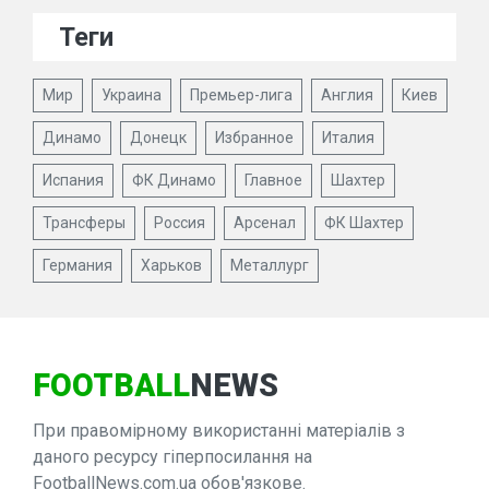
Теги
Мир
Украина
Премьер-лига
Англия
Киев
Динамо
Донецк
Избранное
Италия
Испания
ФК Динамо
Главное
Шахтер
Трансферы
Россия
Арсенал
ФК Шахтер
Германия
Харьков
Металлург
FOOTBALL
NEWS
При правомірному використанні матеріалів з
даного ресурсу гіперпосилання на
FootballNews.com.ua обов'язкове.