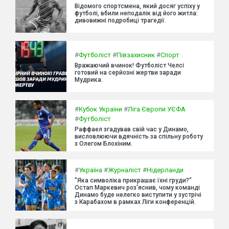
Відомого спортсмена, який досяг успіху у
футболі, вбили неподалік від його житла:
дивовижні подробиці трагедії.
#
Футболіст
#
Півзахисник
#
Спорт
Вражаючий вчинок! Футболіст Челсі
готовий на серйозні жертви заради
Мудрика.
#
Кубок України
#
Ліга Європи УЄФА
#
Футболіст
Раффаел згадував свій час у Динамо,
висловлюючи вдячність за спільну роботу
з Олегом Блохіним.
#
Україна
#
Журналіст
#
Нідерланди
"Яка символіка прикрашає їхні груди?"
Остап Маркевич роз'яснив, чому команді
Динамо буде нелегко виступити у зустрічі
з Карабахом в рамках Ліги конференцій.