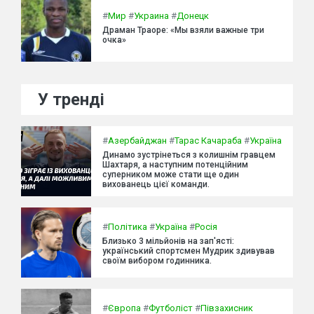
#
Мир
#
Украина
#
Донецк
Драман Траоре: «Мы взяли важные три
очка»
У тренді
#
Азербайджан
#
Тарас Качараба
#
Україна
Динамо зустрінеться з колишнім гравцем
Шахтаря, а наступним потенційним
суперником може стати ще один
вихованець цієї команди.
#
Політика
#
Україна
#
Росія
Близько 3 мільйонів на зап'ясті:
український спортсмен Мудрик здивував
своїм вибором годинника.
#
Європа
#
Футболіст
#
Півзахисник