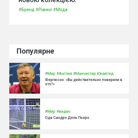
#
Бренд
#
Ріанно
#
Мода
Популярне
#
Мир
#
Англия
#
Манчестер Юнайтед
Фергюсон: «Вы действительно поверили в
это?»
#
Мир
#
видео
Ода Сандро Дель Пьеро