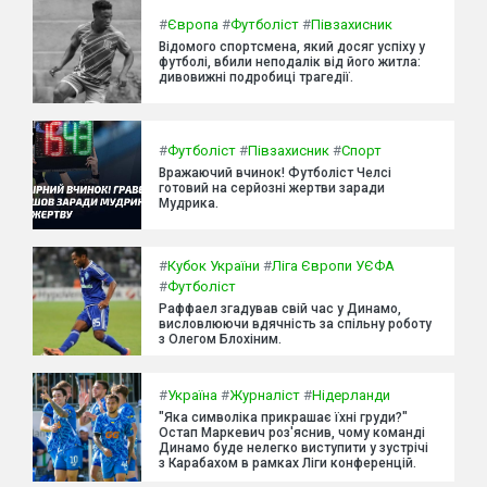
#
Європа
#
Футболіст
#
Півзахисник
Відомого спортсмена, який досяг успіху у
футболі, вбили неподалік від його житла:
дивовижні подробиці трагедії.
#
Футболіст
#
Півзахисник
#
Спорт
Вражаючий вчинок! Футболіст Челсі
готовий на серйозні жертви заради
Мудрика.
#
Кубок України
#
Ліга Європи УЄФА
#
Футболіст
Раффаел згадував свій час у Динамо,
висловлюючи вдячність за спільну роботу
з Олегом Блохіним.
#
Україна
#
Журналіст
#
Нідерланди
"Яка символіка прикрашає їхні груди?"
Остап Маркевич роз'яснив, чому команді
Динамо буде нелегко виступити у зустрічі
з Карабахом в рамках Ліги конференцій.