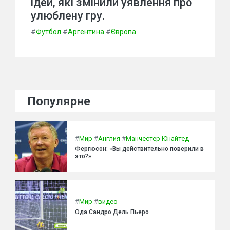
ідей, які змінили уявлення про
улюблену гру.
#
Футбол
#
Аргентина
#
Європа
Популярне
#
Мир
#
Англия
#
Манчестер Юнайтед
Фергюсон: «Вы действительно поверили в
это?»
#
Мир
#
видео
Ода Сандро Дель Пьеро