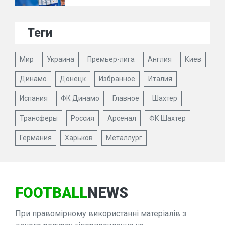
Теги
Мир
Украина
Премьер-лига
Англия
Киев
Динамо
Донецк
Избранное
Италия
Испания
ФК Динамо
Главное
Шахтер
Трансферы
Россия
Арсенал
ФК Шахтер
Германия
Харьков
Металлург
FOOTBALL
NEWS
При правомірному використанні матеріалів з