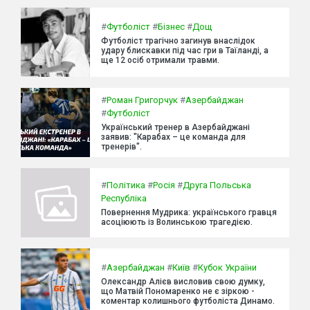
#
Футболіст
#
Бізнес
#
Дощ
Футболіст трагічно загинув внаслідок
удару блискавки під час гри в Таїланді, а
ще 12 осіб отримали травми.
#
Роман Григорчук
#
Азербайджан
#
Футболіст
Український тренер в Азербайджані
заявив: "Карабах – це команда для
тренерів".
#
Політика
#
Росія
#
Друга Польська
Республіка
Повернення Мудрика: українського гравця
асоціюють із Волинською трагедією.
#
Азербайджан
#
Київ
#
Кубок України
Олександр Алієв висловив свою думку,
що Матвій Пономаренко не є зіркою -
коментар колишнього футболіста Динамо.