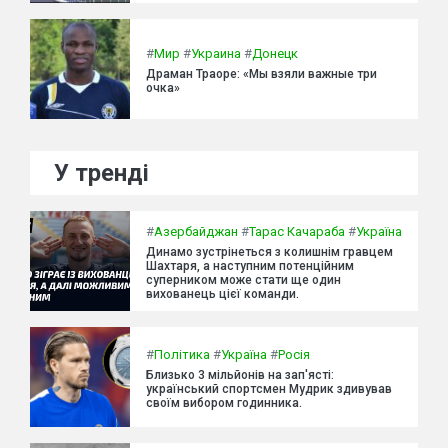
#
Мир
#
Украина
#
Донецк
Драман Траоре: «Мы взяли важные три
очка»
У тренді
#
Азербайджан
#
Тарас Качараба
#
Україна
Динамо зустрінеться з колишнім гравцем
Шахтаря, а наступним потенційним
суперником може стати ще один
вихованець цієї команди.
#
Політика
#
Україна
#
Росія
Близько 3 мільйонів на зап'ясті:
український спортсмен Мудрик здивував
своїм вибором годинника.