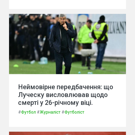
Неймовірне передбачення: що
Луческу висловлював щодо
смерті у 26-річному віці.
#
Футбол
#
Журналіст
#
Футболіст