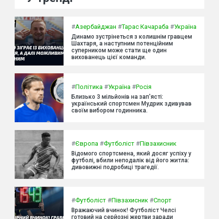
#
Азербайджан
#
Тарас Качараба
#
Україна
Динамо зустрінеться з колишнім гравцем
Шахтаря, а наступним потенційним
суперником може стати ще один
вихованець цієї команди.
#
Політика
#
Україна
#
Росія
Близько 3 мільйонів на зап'ясті:
український спортсмен Мудрик здивував
своїм вибором годинника.
#
Європа
#
Футболіст
#
Півзахисник
Відомого спортсмена, який досяг успіху у
футболі, вбили неподалік від його житла:
дивовижні подробиці трагедії.
#
Футболіст
#
Півзахисник
#
Спорт
Вражаючий вчинок! Футболіст Челсі
готовий на серйозні жертви заради