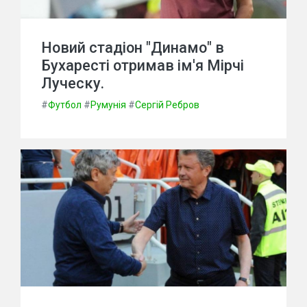
Новий стадіон "Динамо" в
Бухаресті отримав ім'я Мірчі
Луческу.
#
Футбол
#
Румунія
#
Сергій Ребров