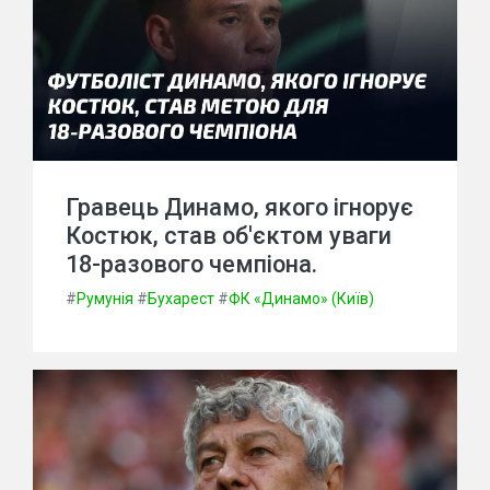
Гравець Динамо, якого ігнорує
Костюк, став об'єктом уваги
18-разового чемпіона.
#
Румунія
#
Бухарест
#
ФК «Динамо» (Київ)