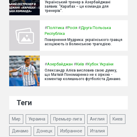
Український тренер в Азербайджані
заявив: "Карабах – це команда для
тренерів".
#
Політика
#
Росія
#
Друга Польська
Республіка
Повернення Мудрика: українського гравця
асоціюють із Волинською трагедією.
#
Азербайджан
#
Київ
#
Кубок України
Олександр Алієв висловив свою думку,
що Матвій Пономаренко не є зіркою -
коментар колишнього футболіста Динамо.
Теги
Мир
Украина
Премьер-лига
Англия
Киев
Динамо
Донецк
Избранное
Италия