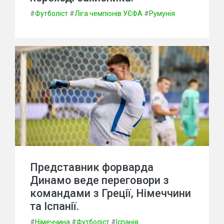
#
Футболіст
#
Ліга чемпіонів УЄФА
#
Румунія
Представник форварда
Динамо веде переговори з
командами з Греції, Німеччини
та Іспанії.
#
Німеччина
#
Футболіст
#
Іспанія