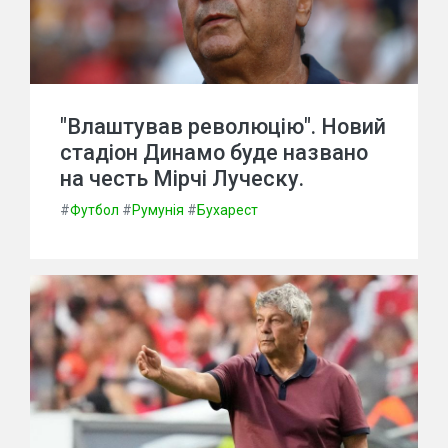
"Влаштував революцію". Новий
стадіон Динамо буде названо
на честь Мірчі Луческу.
#
Футбол
#
Румунія
#
Бухарест