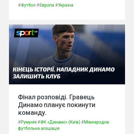
#
Футбол
#
Європа
#
Україна
Фінал розповіді. Гравець
Динамо планує покинути
команду.
#
Румунія
#
ФК «Динамо» (Київ)
#
Міжнародна
футбольна асоціація