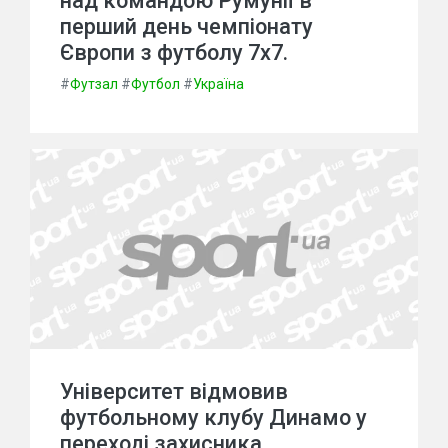
над командою Румунії в
перший день чемпіонату
Європи з футболу 7х7.
#
Футзал
#
Футбол
#
Україна
Університет відмовив
футбольному клубу Динамо у
переході захисника.