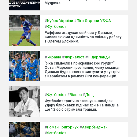
Мудрика.
#
Кубок України
#
Ліга Європи УЄФА
#
Футболіст
Раффаел згадував свій час у Динамо,
висловлюючи вдячність за спільну роботу
з Олегом Блохіним.
#
Україна
#
Журналіст
#
Нідерланди
"Яка символіка прикрашає їхні груди?"
Остап Маркевич роз'яснив, чому команді
Динамо буде нелегко виступити у зустрічі
з Карабахом в рамках Ліги конференцій.
#
Футболіст
#
Бізнес
#
Дощ
Футболіст трагічно загинув внаслідок
удару блискавки під час гри в Таїланді, а
ще 12 осіб отримали травми.
#
Роман Григорчук
#
Азербайджан
#
Футболіст