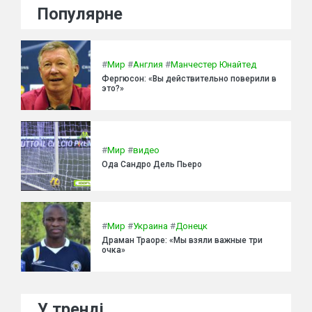
Популярне
#
Мир
#
Англия
#
Манчестер Юнайтед
Фергюсон: «Вы действительно поверили в
это?»
#
Мир
#
видео
Ода Сандро Дель Пьеро
#
Мир
#
Украина
#
Донецк
Драман Траоре: «Мы взяли важные три
очка»
У тренді