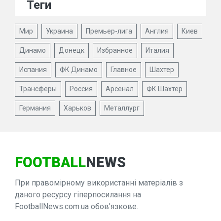
Теги
Мир
Украина
Премьер-лига
Англия
Киев
Динамо
Донецк
Избранное
Италия
Испания
ФК Динамо
Главное
Шахтер
Трансферы
Россия
Арсенал
ФК Шахтер
Германия
Харьков
Металлург
FOOTBALL
NEWS
При правомірному використанні матеріалів з
даного ресурсу гіперпосилання на
FootballNews.com.ua обов'язкове.