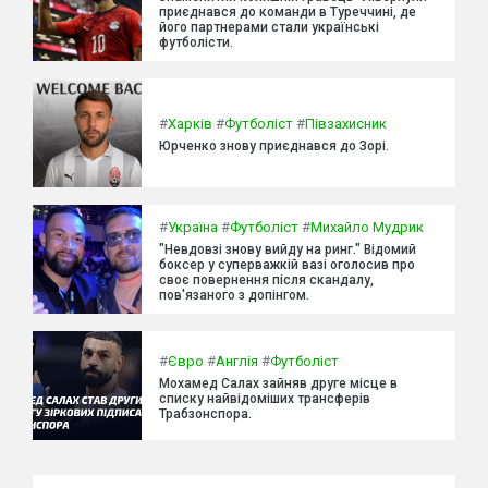
приєднався до команди в Туреччині, де
його партнерами стали українські
футболісти.
#
Харків
#
Футболіст
#
Півзахисник
Юрченко знову приєднався до Зорі.
#
Україна
#
Футболіст
#
Михайло Мудрик
"Невдовзі знову вийду на ринг." Відомий
боксер у суперважкій вазі оголосив про
своє повернення після скандалу,
пов'язаного з допінгом.
#
Євро
#
Англія
#
Футболіст
Мохамед Салах зайняв друге місце в
списку найвідоміших трансферів
Трабзонспора.