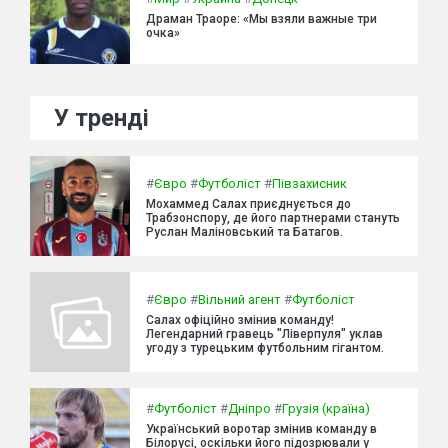
Драман Траоре: «Мы взяли важные три
очка»
У тренді
#
Євро
#
Футболіст
#
Півзахисник
Мохаммед Салах приєднується до
Трабзонспору, де його партнерами стануть
Руслан Маліновський та Батагов.
#
Євро
#
Вільний агент
#
Футболіст
Салах офіційно змінив команду!
Легендарний гравець "Ліверпуля" уклав
угоду з турецьким футбольним гігантом.
#
Футболіст
#
Дніпро
#
Грузія (країна)
Український воротар змінив команду в
Білорусі, оскільки його підозрювали у