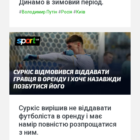
Динамо в зимовий період.
#
Володимир Путін
#
Росія
#
Київ
Суркіс вирішив не віддавати
футболіста в оренду і має
намір повністю розпрощатися
з ним.