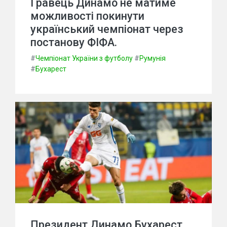
Гравець Динамо не матиме
можливості покинути
український чемпіонат через
постанову ФІФА.
#
Чемпіонат України з футболу
#
Румунія
#
Бухарест
Президент Динамо Бухарест