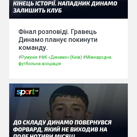
Фінал розповіді. Гравець
Динамо планує покинути
команду.
#
Румунія
#
ФК «Динамо» (Київ)
#
Міжнародна
футбольна асоціація