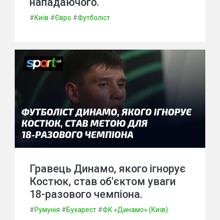
нападаючого.
#
Київ
#
Євро
#
Футболіст
Гравець Динамо, якого ігнорує
Костюк, став об'єктом уваги
18-разового чемпіона.
#
Румунія
#
Бухарест
#
ФК «Динамо» (Київ)