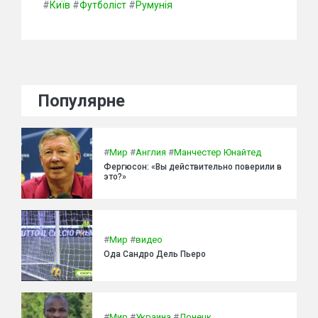
#
Київ
#
Футболіст
#
Румунія
Популярне
#
Мир
#
Англия
#
Манчестер Юнайтед
Фергюсон: «Вы действительно поверили в
это?»
#
Мир
#
видео
Ода Сандро Дель Пьеро
#
Мир
#
Украина
#
Донецк