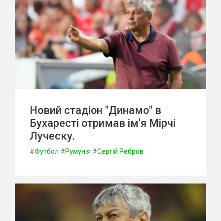
Новий стадіон "Динамо" в
Бухаресті отримав ім'я Мірчі
Луческу.
#
Футбол
#
Румунія
#
Сергій Ребров