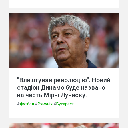
"Влаштував революцію". Новий
стадіон Динамо буде названо
на честь Мірчі Луческу.
#
Футбол
#
Румунія
#
Бухарест