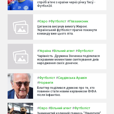
спробі втечі з країни через річку Тису -
Футбол24.
#
Євро
#
Футболіст
#
Півзахисник
Циганков висунув вимогу Жироні.
Український футболіст прагне покинути
команду вже цього літа.
#
Україна
#
Вільний агент
#
Футболіст
Чарівність. Дружина Зінченка поділилася
яскравими моментами святкування днів
народження своїх донечок.
#
Футболіст
#
Саудівська Аравія
#
Норвегія
Блаттер поділився думкою про те, хто
повинен стати новим керівником ФІФА
після Інфантіно.
#
Євро
#
Вільний агент
#
Футболіст
Знаменитий колишній гравець "Ліверпуля"