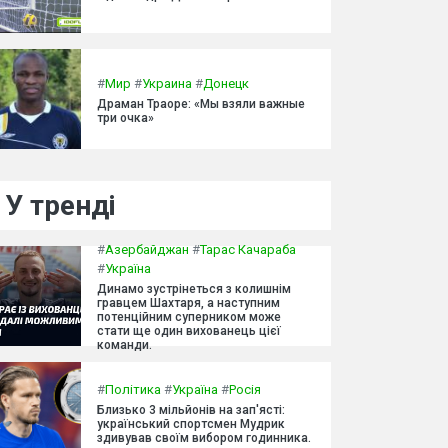
#
Мир
#
Украина
#
Донецк
Драман Траоре: «Мы взяли важные
три очка»
У тренді
#
Азербайджан
#
Тарас Качараба
#
Україна
Динамо зустрінеться з колишнім
гравцем Шахтаря, а наступним
потенційним суперником може
стати ще один вихованець цієї
команди.
#
Політика
#
Україна
#
Росія
Близько 3 мільйонів на зап'ясті:
український спортсмен Мудрик
здивував своїм вибором годинника.