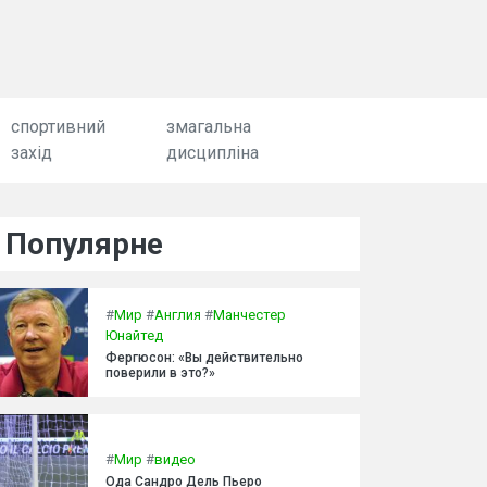
спортивний
змагальна
захід
дисципліна
Популярне
#
Мир
#
Англия
#
Манчестер
Юнайтед
Фергюсон: «Вы действительно
поверили в это?»
#
Мир
#
видео
Ода Сандро Дель Пьеро