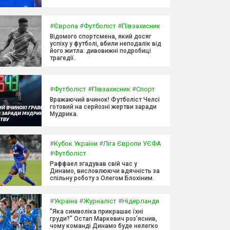
#
Європа
#
Футболіст
#
Півзахисник
Відомого спортсмена, який досяг
успіху у футболі, вбили неподалік від
його житла: дивовижні подробиці
трагедії.
#
Футболіст
#
Півзахисник
#
Спорт
Вражаючий вчинок! Футболіст Челсі
готовий на серйозні жертви заради
Мудрика.
#
Кубок України
#
Ліга Європи УЄФА
#
Футболіст
Раффаел згадував свій час у
Динамо, висловлюючи вдячність за
спільну роботу з Олегом Блохіним.
#
Україна
#
Журналіст
#
Нідерланди
"Яка символіка прикрашає їхні
груди?" Остап Маркевич роз'яснив,
чому команді Динамо буде нелегко