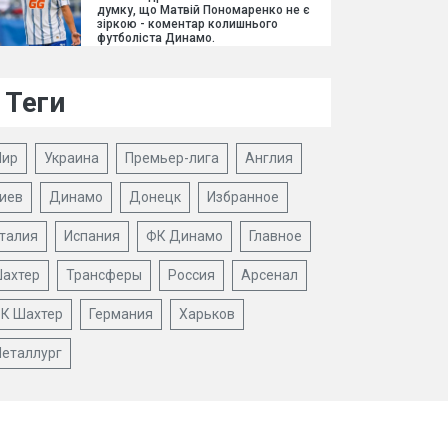
думку, що Матвій Пономаренко не є
зіркою - коментар колишнього
футболіста Динамо.
Теги
ир
Украина
Премьер-лига
Англия
иев
Динамо
Донецк
Избранное
талия
Испания
ФК Динамо
Главное
ахтер
Трансферы
Россия
Арсенал
К Шахтер
Германия
Харьков
еталлург