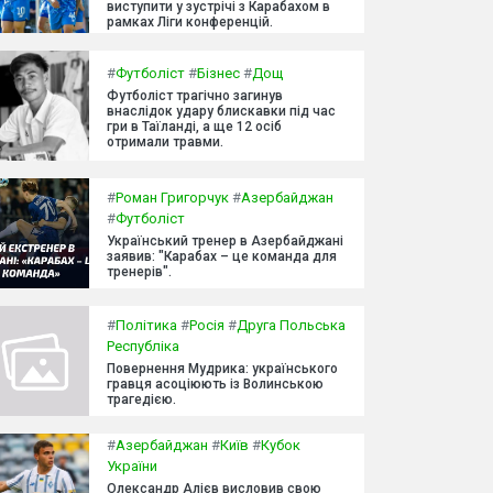
виступити у зустрічі з Карабахом в
рамках Ліги конференцій.
#
Футболіст
#
Бізнес
#
Дощ
Футболіст трагічно загинув
внаслідок удару блискавки під час
гри в Таїланді, а ще 12 осіб
отримали травми.
#
Роман Григорчук
#
Азербайджан
#
Футболіст
Український тренер в Азербайджані
заявив: "Карабах – це команда для
тренерів".
#
Політика
#
Росія
#
Друга Польська
Республіка
Повернення Мудрика: українського
гравця асоціюють із Волинською
трагедією.
#
Азербайджан
#
Київ
#
Кубок
України
Олександр Алієв висловив свою