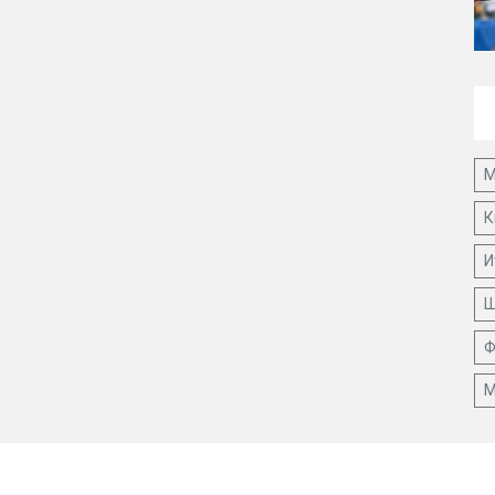
М
К
И
Ш
Ф
М