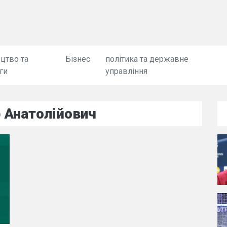
цтво та
Бізнес
політика та державне
ги
управління
 Анатолійович