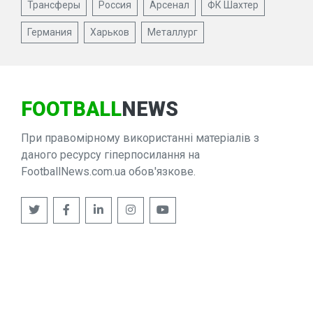
Трансферы
Россия
Арсенал
ФК Шахтер
Германия
Харьков
Металлург
FOOTBALL
NEWS
При правомірному використанні матеріалів з
даного ресурсу гіперпосилання на
FootballNews.com.ua обов'язкове.