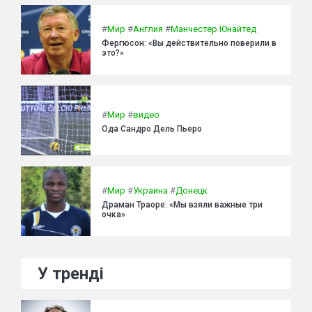
#
Мир
#
Англия
#
Манчестер Юнайтед
Фергюсон: «Вы действительно поверили в
это?»
#
Мир
#
видео
Ода Сандро Дель Пьеро
#
Мир
#
Украина
#
Донецк
Драман Траоре: «Мы взяли важные три
очка»
У тренді