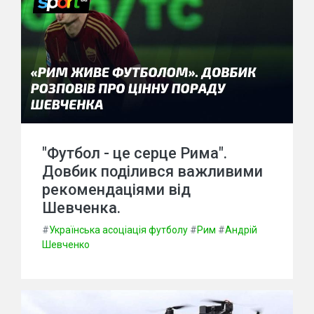
"Футбол - це серце Рима".
Довбик поділився важливими
рекомендаціями від
Шевченка.
#
Українська асоціація футболу
#
Рим
#
Андрій
Шевченко