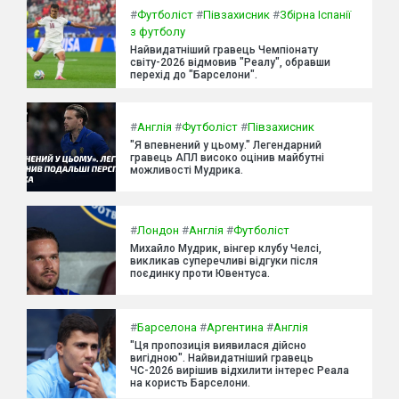
#
Футболіст
#
Півзахисник
#
Збірна Іспанії
з футболу
Найвидатніший гравець Чемпіонату
світу-2026 відмовив "Реалу", обравши
перехід до "Барселони".
#
Англія
#
Футболіст
#
Півзахисник
"Я впевнений у цьому." Легендарний
гравець АПЛ високо оцінив майбутні
можливості Мудрика.
#
Лондон
#
Англія
#
Футболіст
Михайло Мудрик, вінгер клубу Челсі,
викликав суперечливі відгуки після
поєдинку проти Ювентуса.
#
Барселона
#
Аргентина
#
Англія
"Ця пропозиція виявилася дійсно
вигідною". Найвидатніший гравець
ЧС-2026 вирішив відхилити інтерес Реала
на користь Барселони.