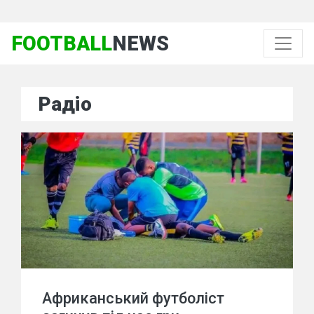
FOOTBALL
NEWS
Радіо
Африканський футболіст