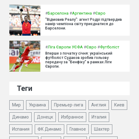
#
Барселона
#
Аргентина
#
Євро
"Відмовив Реалу": агент Родрі підтвердив
намір чемпіона світу приєднатися до
Барселони.
#
Ліга Європи УЄФА
#
Євро
#
Футболіст
Вперше з початку січня: український
футболіст Судаков зробив гольову
передачу за "Бенфіку" в рамках Ліги
Європи.
Теги
Мир
Украина
Премьер-лига
Англия
Киев
Динамо
Донецк
Избранное
Италия
Испания
ФК Динамо
Главное
Шахтер