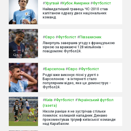
#
Уругвай
#
Кубок Америки
#
Футболіст
Найвидатніший гравець ЧС-2010 став
капітаном одразу двох національних
команд.
#
Євро
#
Футболіст
#
Півзахисник
Ліверпуль завершив угоду з французькою
зіркою за вражаючі 128 мільйонів -
повідомляє Футбол24.
#
Барселона
#
Євро
#
Футболіст
Родрі вже виконує пісні у дуеті з
Барселоною - в інтернеті стало
популярним відео, яке це демонструє -
Футбол24.
#
Київ
#
Футболіст
#
Український футбол
(газета)
Ніколи раніше я не зустрічав стільки
помилок: колишній нападник Динамо
прокоментував тріумф київської команди
над Карабахом.