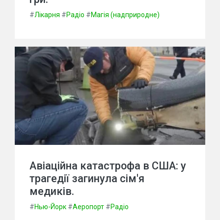
#
Лікарня
#
Радіо
#
Магія (надприродне)
Авіаційна катастрофа в США: у
трагедії загинула сім'я
медиків.
#
Нью-Йорк
#
Аеропорт
#
Радіо