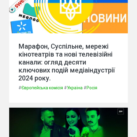
Марафон, Суспільне, мережі
кінотеатрів та нові телевізійні
канали: огляд десяти
ключових подій медіаіндустрії
2024 року.
#
Європейська комісія
#
Україна
#
Росія