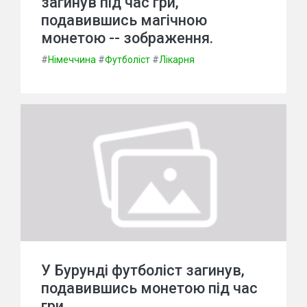
загинув під час гри,
подавившись магічною
монетою -- зображення.
#
Німеччина
#
Футболіст
#
Лікарня
У Бурунді футболіст загинув,
подавившись монетою під час
гри.