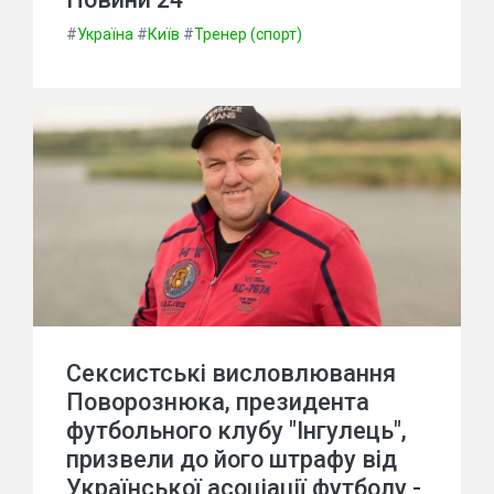
#
Україна
#
Київ
#
Тренер (спорт)
Сексистські висловлювання
Поворознюка, президента
футбольного клубу "Інгулець",
призвели до його штрафу від
Української асоціації футболу -