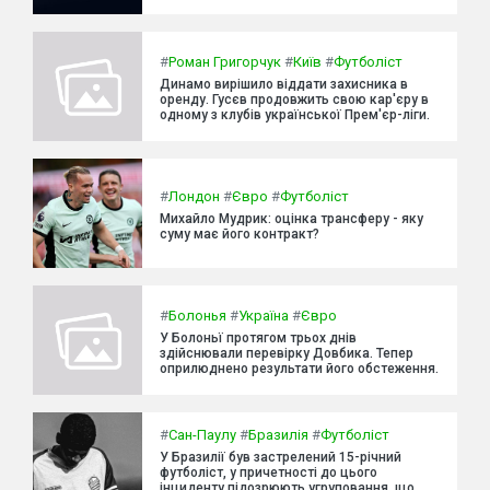
#
Роман Григорчук
#
Київ
#
Футболіст
Динамо вирішило віддати захисника в
оренду. Гусєв продовжить свою кар'єру в
одному з клубів української Прем'єр-ліги.
#
Лондон
#
Євро
#
Футболіст
Михайло Мудрик: оцінка трансферу - яку
суму має його контракт?
#
Болонья
#
Україна
#
Євро
У Болоньї протягом трьох днів
здійснювали перевірку Довбика. Тепер
оприлюднено результати його обстеження.
#
Сан-Паулу
#
Бразилія
#
Футболіст
У Бразилії був застрелений 15-річний
футболіст, у причетності до цього
інциденту підозрюють угруповання, що