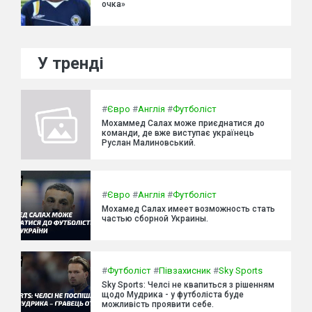
очка»
У тренді
#
Євро
#
Англія
#
Футболіст
Мохаммед Салах може приєднатися до
команди, де вже виступає українець
Руслан Малиновський.
#
Євро
#
Англія
#
Футболіст
Мохамед Салах имеет возможность стать
частью сборной Украины.
#
Футболіст
#
Півзахисник
#
Sky Sports
Sky Sports: Челсі не квапиться з рішенням
щодо Мудрика - у футболіста буде
можливість проявити себе.