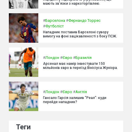
мають зв'язки з наркоторгівлею.
#
Барселона
#
Фернандо Торрес
#
Футболіст
Нападник поставив Барселоні сувору
вимогу на фоні зацікавленості з боку ПСЖ.
#
Лондон
#
Євро
#
Бразилія
Арсенал має намір інвестувати 150
мільйонів євро в переїзд Вінісіуса Жуніора.
#
Лондон
#
Євро
#
Англія
Гансало Гарсія залишив "Реал": куди
перейде нападник?
Теги