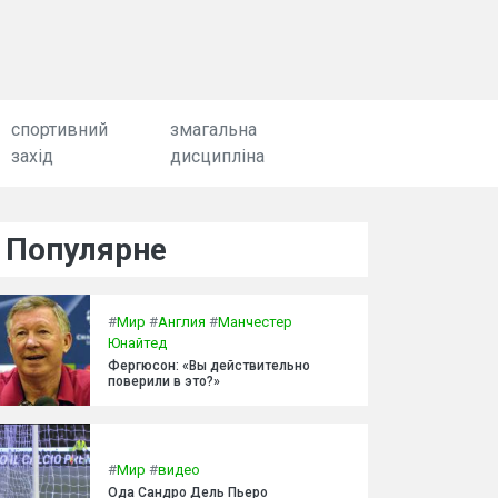
спортивний
змагальна
захід
дисципліна
Популярне
#
Мир
#
Англия
#
Манчестер
Юнайтед
Фергюсон: «Вы действительно
поверили в это?»
#
Мир
#
видео
Ода Сандро Дель Пьеро