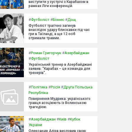
виступити у зустрічі з Карабахом в
рамках Ліги конференцій.
#
Футболіст
#
Бізнес
#
Дощ
Футболіст трагічно загинув
внаслідок удару блискавки під час
гри в Таїланді, а ще 12 осіб
отримали травми.
#
Роман Григорчук
#
Азербайджан
#
Футболіст
Український тренер в Азербайджані
заявив: "Карабах – це команда для
тренерів".
#
Політика
#
Росія
#
Друга Польська
Республіка
Повернення Мудрика: українського
гравця асоціюють із Волинською
трагедією.
#
Азербайджан
#
Київ
#
Кубок
України
Олександр Алієв висловив свою