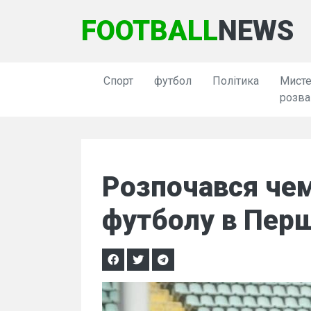
FOOTBALL
NEWS
Спорт
футбол
Політика
Мисте
розва
Розпочався чем
футболу в Перші