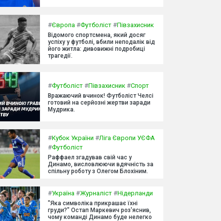
#
Європа
#
Футболіст
#
Півзахисник
Відомого спортсмена, який досяг
успіху у футболі, вбили неподалік від
його житла: дивовижні подробиці
трагедії.
#
Футболіст
#
Півзахисник
#
Спорт
Вражаючий вчинок! Футболіст Челсі
готовий на серйозні жертви заради
Мудрика.
#
Кубок України
#
Ліга Європи УЄФА
#
Футболіст
Раффаел згадував свій час у
Динамо, висловлюючи вдячність за
спільну роботу з Олегом Блохіним.
#
Україна
#
Журналіст
#
Нідерланди
"Яка символіка прикрашає їхні
груди?" Остап Маркевич роз'яснив,
чому команді Динамо буде нелегко