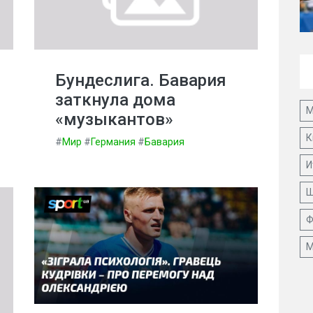
Бундеслига. Бавария
заткнула дома
М
«музыкантов»
К
#
Мир
#
Германия
#
Бавария
И
Ш
Ф
М