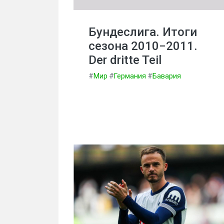
Бундеслига. Итоги
сезона 2010−2011.
Der dritte Teil
#
Мир
#
Германия
#
Бавария