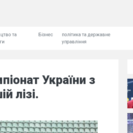
цтво та
Бізнес
політика та державне
ги
управління
піонат України з
й лізі.