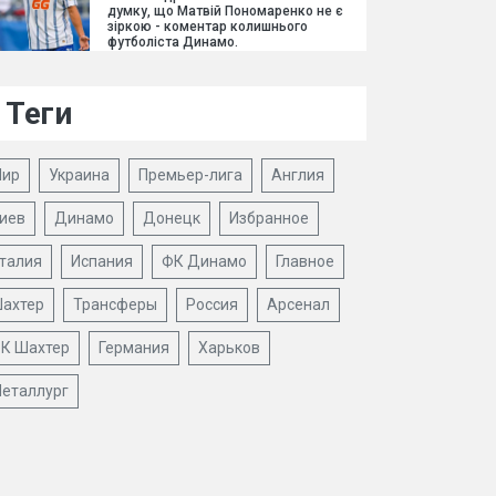
думку, що Матвій Пономаренко не є
зіркою - коментар колишнього
футболіста Динамо.
Теги
ир
Украина
Премьер-лига
Англия
иев
Динамо
Донецк
Избранное
талия
Испания
ФК Динамо
Главное
ахтер
Трансферы
Россия
Арсенал
К Шахтер
Германия
Харьков
еталлург