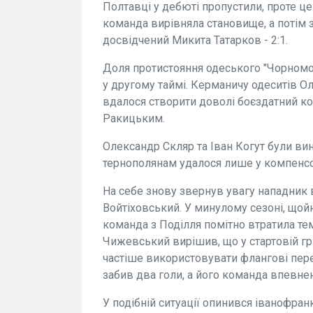
Полтавці у дебюті пропустили, проте це 
команда вирівняла становище, а потім 
досвідчений Микита Татарков - 2:1.
Доля протистояння одеського "Чорномор
у другому таймі. Керманичу одеситів О
вдалося створити доволі боєздатний ко
Ракицьким.
Олександр Скляр та Іван Когут були вин
тернополянам удалося лише у компенсов
На себе знову звернув увагу нападник
Войтіховський. У минулому сезоні, щойн
команда з Поділля помітно втратила тем
Чижевський вирішив, що у стартовій грі
частіше використовувати флангові перед
забив два голи, а його команда впевне
У подібній ситуації опинився іванофран