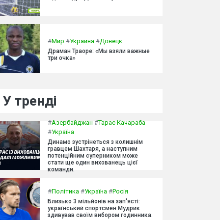
#
Мир
#
Украина
#
Донецк
Драман Траоре: «Мы взяли важные
три очка»
У тренді
#
Азербайджан
#
Тарас Качараба
#
Україна
Динамо зустрінеться з колишнім
гравцем Шахтаря, а наступним
потенційним суперником може
стати ще один вихованець цієї
команди.
#
Політика
#
Україна
#
Росія
Близько 3 мільйонів на зап'ясті:
український спортсмен Мудрик
здивував своїм вибором годинника.