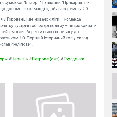
ти сумської "Вікторії" нападник "Прикарпаття-
и, що допомогло команді здобути перемогу 2:0.
я у Городенці, де новачок ліги – команда
початку зустрічі господарі поля зуміли відкривати
остей, змогли зберегти свою перевагу до
рахунком 1:0. Перший історичний гол у складі
ислав Феліпович.
форм
#
Чернігів
#
Петрове (смт)
#
Городенка