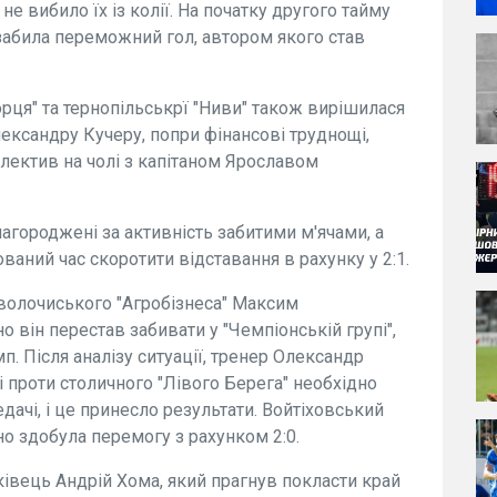
не вибило їх із колії. На початку другого тайму
забила переможний гол, автором якого став
ця" та тернопільськрї "Ниви" також вирішилася
лександру Кучеру, попри фінансові труднощі,
лектив на чолі з капітаном Ярославом
агороджені за активність забитими м'ячами, а
аний час скоротити відставання в рахунку у 2:1.
 волочиського "Агробізнеса" Максим
о він перестав забивати у "Чемпіонській групі",
п. Після аналізу ситуації, тренер Олександр
 проти столичного "Лівого Берега" необхідно
ачі, і це принесло результати. Войтіховський
но здобула перемогу з рахунком 2:0.
ківець Андрій Хома, який прагнув покласти край