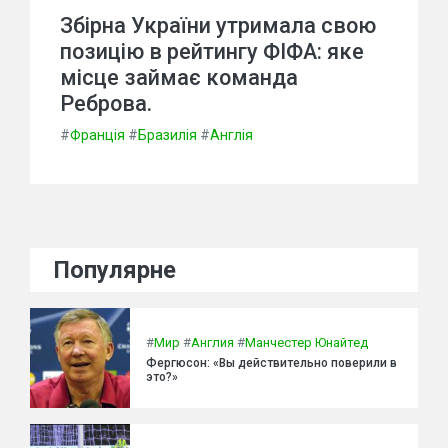
Збірна України утримала свою
позицію в рейтингу ФІФА: яке
місце займає команда
Реброва.
#
Франція
#
Бразилія
#
Англія
Популярне
#
Мир
#
Англия
#
Манчестер Юнайтед
Фергюсон: «Вы действительно поверили в
это?»