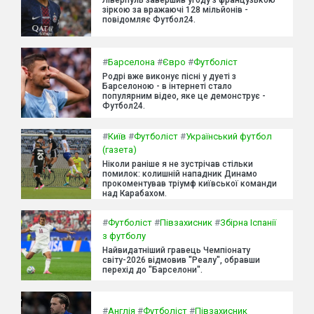
зіркою за вражаючі 128 мільйонів -
повідомляє Футбол24.
#
Барселона
#
Євро
#
Футболіст
Родрі вже виконує пісні у дуеті з
Барселоною - в інтернеті стало
популярним відео, яке це демонструє -
Футбол24.
#
Київ
#
Футболіст
#
Український футбол
(газета)
Ніколи раніше я не зустрічав стільки
помилок: колишній нападник Динамо
прокоментував тріумф київської команди
над Карабахом.
#
Футболіст
#
Півзахисник
#
Збірна Іспанії
з футболу
Найвидатніший гравець Чемпіонату
світу-2026 відмовив "Реалу", обравши
перехід до "Барселони".
#
Англія
#
Футболіст
#
Півзахисник