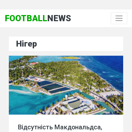
FOOTBALL
NEWS
Нігер
Відсутність Макдональдса,