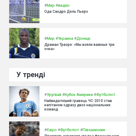
#
Мир
#
видео
Ода Сандро Дель Пьеро
#
Мир
#
Украина
#
Донецк
Драман Траоре: «Мы взяли важные три
очка»
У тренді
#
Уругвай
#
Кубок Америки
#
Футболіст
Найвидатніший гравець ЧС-2010 став
капітаном одразу двох національних
команд.
#
Євро
#
Футболіст
#
Півзахисник
Ліверпуль завершив угоду з французькою