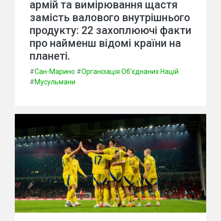
армій та вимірювання щастя
замість валового внутрішнього
продукту: 22 захоплюючі факти
про найменш відомі країни на
планеті.
#
Сан-Марино
#
Організація Об'єднаних Націй
#
Мусульмани