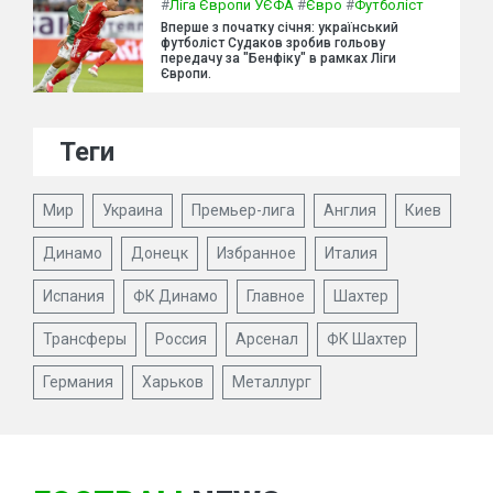
#
Ліга Європи УЄФА
#
Євро
#
Футболіст
Вперше з початку січня: український
футболіст Судаков зробив гольову
передачу за "Бенфіку" в рамках Ліги
Європи.
Теги
Мир
Украина
Премьер-лига
Англия
Киев
Динамо
Донецк
Избранное
Италия
Испания
ФК Динамо
Главное
Шахтер
Трансферы
Россия
Арсенал
ФК Шахтер
Германия
Харьков
Металлург