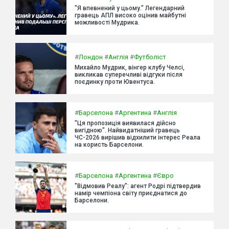
"Я впевнений у цьому." Легендарний
гравець АПЛ високо оцінив майбутні
можливості Мудрика.
#
Лондон
#
Англія
#
Футболіст
Михайло Мудрик, вінгер клубу Челсі,
викликав суперечливі відгуки після
поєдинку проти Ювентуса.
#
Барселона
#
Аргентина
#
Англія
"Ця пропозиція виявилася дійсно
вигідною". Найвидатніший гравець
ЧС-2026 вирішив відхилити інтерес Реала
на користь Барселони.
#
Барселона
#
Аргентина
#
Євро
"Відмовив Реалу": агент Родрі підтвердив
намір чемпіона світу приєднатися до
Барселони.