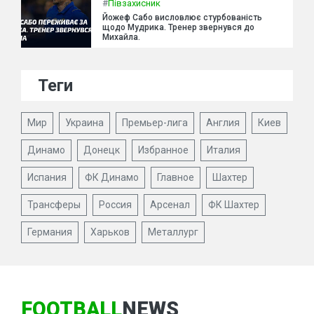
#
Півзахисник
Йожеф Сабо висловлює стурбованість
щодо Мудрика. Тренер звернувся до
Михайла.
Теги
Мир
Украина
Премьер-лига
Англия
Киев
Динамо
Донецк
Избранное
Италия
Испания
ФК Динамо
Главное
Шахтер
Трансферы
Россия
Арсенал
ФК Шахтер
Германия
Харьков
Металлург
FOOTBALL
NEWS