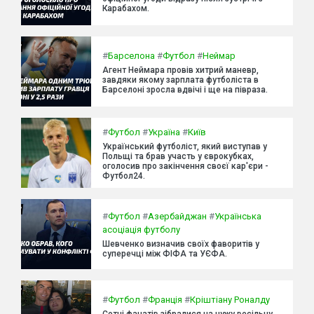
Карабахом.
#
Барселона
#
Футбол
#
Неймар
Агент Неймара провів хитрий маневр,
завдяки якому зарплата футболіста в
Барселоні зросла вдвічі і ще на півраза.
#
Футбол
#
Україна
#
Київ
Український футболіст, який виступав у
Польщі та брав участь у єврокубках,
оголосив про закінчення своєї кар'єри -
Футбол24.
#
Футбол
#
Азербайджан
#
Українська
асоціація футболу
Шевченко визначив своїх фаворитів у
суперечці між ФІФА та УЄФА.
#
Футбол
#
Франція
#
Кріштіану Роналду
Сотні фанатів зібралися на чужу весільну