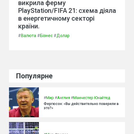
викрила ферму
PlayStation/FIFA 21: схема діяла
в енергетичному секторі
країни.
#
Валюта
#
Бізнес
#
Долар
Популярне
#
Мир
#
Англия
#
Манчестер Юнайтед
Фергюсон: «Вы действительно поверили в
это?»