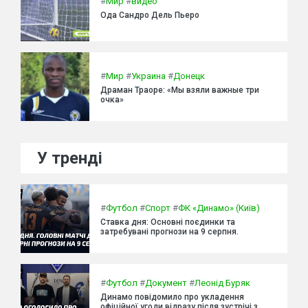
#
Мир
#
видео
Ода Сандро Дель Пьеро
#
Мир
#
Украина
#
Донецк
Драман Траоре: «Мы взяли важные три
очка»
У тренді
#
Футбол
#
Спорт
#
ФК «Динамо» (Київ)
Ставка дня: Основні поєдинки та
затребувані прогнози на 9 серпня.
#
Футбол
#
Документ
#
Леонід Буряк
Динамо повідомило про укладення
офіційної угоди відразу після зустрічі з