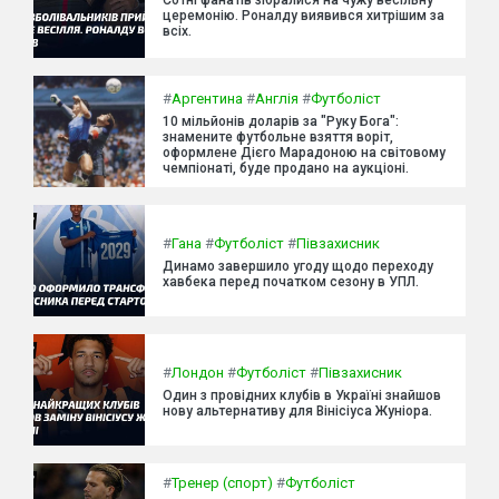
церемонію. Роналду виявився хитрішим за
всіх.
#
Аргентина
#
Англія
#
Футболіст
10 мільйонів доларів за "Руку Бога":
знамените футбольне взяття воріт,
оформлене Дієго Марадоною на світовому
чемпіонаті, буде продано на аукціоні.
#
Гана
#
Футболіст
#
Півзахисник
Динамо завершило угоду щодо переходу
хавбека перед початком сезону в УПЛ.
#
Лондон
#
Футболіст
#
Півзахисник
Один з провідних клубів в Україні знайшов
нову альтернативу для Вінісіуса Жуніора.
#
Тренер (спорт)
#
Футболіст