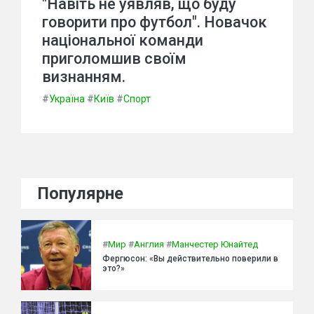
"Навіть не уявляв, що буду
говорити про футбол". Новачок
національної команди
приголомшив своїм
визнанням.
#
Україна
#
Київ
#
Спорт
Популярне
#
Мир
#
Англия
#
Манчестер Юнайтед
Фергюсон: «Вы действительно поверили в
это?»