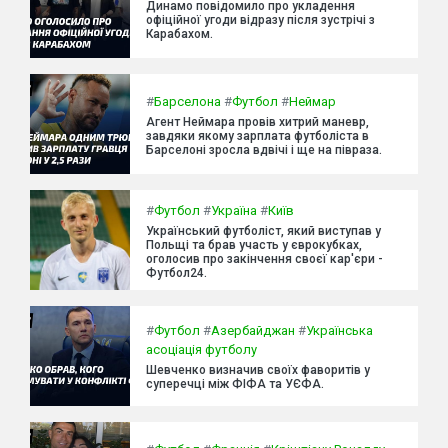
Динамо повідомило про укладення
офіційної угоди відразу після зустрічі з
Карабахом.
#
Барселона
#
Футбол
#
Неймар
Агент Неймара провів хитрий маневр,
завдяки якому зарплата футболіста в
Барселоні зросла вдвічі і ще на півраза.
#
Футбол
#
Україна
#
Київ
Український футболіст, який виступав у
Польщі та брав участь у єврокубках,
оголосив про закінчення своєї кар'єри -
Футбол24.
#
Футбол
#
Азербайджан
#
Українська
асоціація футболу
Шевченко визначив своїх фаворитів у
суперечці між ФІФА та УЄФА.