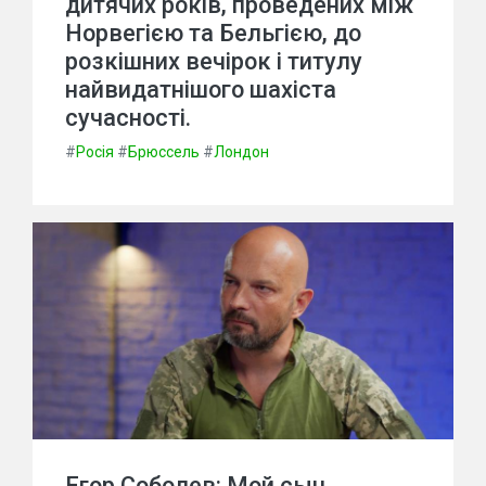
дитячих років, проведених між
Норвегією та Бельгією, до
розкішних вечірок і титулу
найвидатнішого шахіста
сучасності.
#
Росія
#
Брюссель
#
Лондон
Егор Соболев: Мой сын