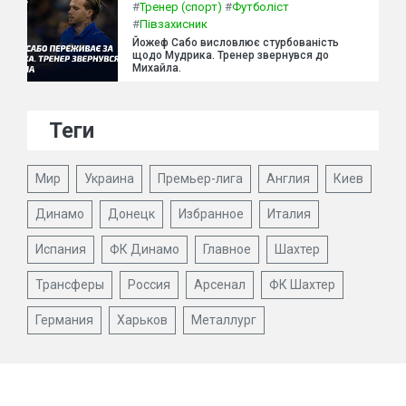
#
Тренер (спорт)
#
Футболіст
#
Півзахисник
Йожеф Сабо висловлює стурбованість
щодо Мудрика. Тренер звернувся до
Михайла.
Теги
Мир
Украина
Премьер-лига
Англия
Киев
Динамо
Донецк
Избранное
Италия
Испания
ФК Динамо
Главное
Шахтер
Трансферы
Россия
Арсенал
ФК Шахтер
Германия
Харьков
Металлург