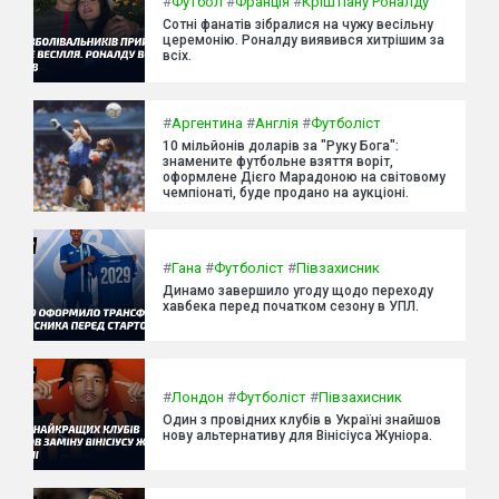
#
Футбол
#
Франція
#
Кріштіану Роналду
Сотні фанатів зібралися на чужу весільну
церемонію. Роналду виявився хитрішим за
всіх.
#
Аргентина
#
Англія
#
Футболіст
10 мільйонів доларів за "Руку Бога":
знамените футбольне взяття воріт,
оформлене Дієго Марадоною на світовому
чемпіонаті, буде продано на аукціоні.
#
Гана
#
Футболіст
#
Півзахисник
Динамо завершило угоду щодо переходу
хавбека перед початком сезону в УПЛ.
#
Лондон
#
Футболіст
#
Півзахисник
Один з провідних клубів в Україні знайшов
нову альтернативу для Вінісіуса Жуніора.