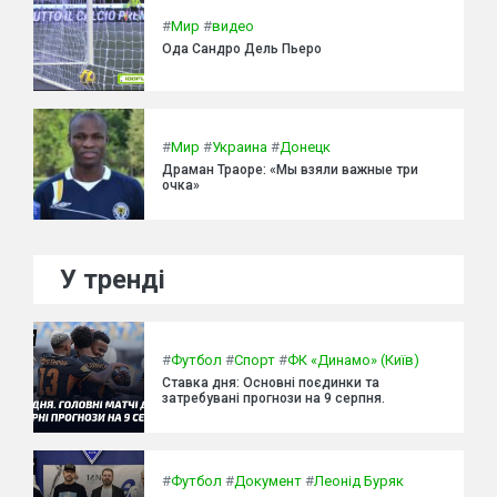
#
Мир
#
видео
Ода Сандро Дель Пьеро
#
Мир
#
Украина
#
Донецк
Драман Траоре: «Мы взяли важные три
очка»
У тренді
#
Футбол
#
Спорт
#
ФК «Динамо» (Київ)
Ставка дня: Основні поєдинки та
затребувані прогнози на 9 серпня.
#
Футбол
#
Документ
#
Леонід Буряк