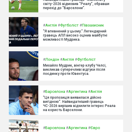
світу-2026 відмовив "Реалу", обравши
перехід до "Барселони".
#
Англія
#
Футболіст
#
Півзахисник
"Я впевнений у цьому." Легендарний
гравець АПЛ високо оцінив майбутні
можливості Мудрика.
#
Лондон
#
Англія
#
Футболіст
Михайло Мудрик, вінгер клубу Челсі,
викликав суперечливі відгуки після
поєдинку проти Ювентуса.
#
Барселона
#
Аргентина
#
Англія
"Ця пропозиція виявилася дійсно
вигідною". Найвидатніший гравець
ЧС-2026 вирішив відхилити інтерес Реала
на користь Барселони.
#
Барселона
#
Аргентина
#
Євро