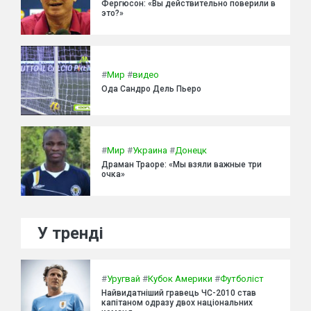
Фергюсон: «Вы действительно поверили в
это?»
#
Мир
#
видео
Ода Сандро Дель Пьеро
#
Мир
#
Украина
#
Донецк
Драман Траоре: «Мы взяли важные три
очка»
У тренді
#
Уругвай
#
Кубок Америки
#
Футболіст
Найвидатніший гравець ЧС-2010 став
капітаном одразу двох національних