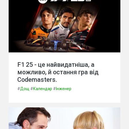
F1 25 - це найвидатніша, а
можливо, й остання гра від
Codemasters.
#
Дощ
#
Календар
#
Інженер