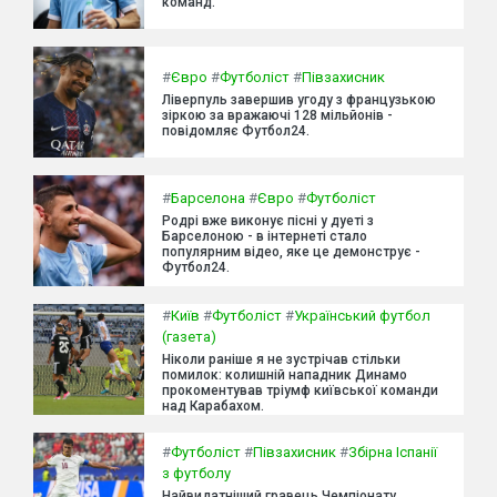
команд.
#
Євро
#
Футболіст
#
Півзахисник
Ліверпуль завершив угоду з французькою
зіркою за вражаючі 128 мільйонів -
повідомляє Футбол24.
#
Барселона
#
Євро
#
Футболіст
Родрі вже виконує пісні у дуеті з
Барселоною - в інтернеті стало
популярним відео, яке це демонструє -
Футбол24.
#
Київ
#
Футболіст
#
Український футбол
(газета)
Ніколи раніше я не зустрічав стільки
помилок: колишній нападник Динамо
прокоментував тріумф київської команди
над Карабахом.
#
Футболіст
#
Півзахисник
#
Збірна Іспанії
з футболу
Найвидатніший гравець Чемпіонату