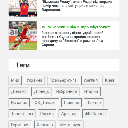
"Відмовив Реалу": агент Родрі підтвердив
намір чемпіона світу приєднатися до
Барселони.
#
Ліга Європи УЄФА
#
Євро
#
Футболіст
Вперше з початку січня: український
футболіст Судаков зробив гольову
передачу за "Бенфіку" в рамках Ліги
Європи.
Теги
Мир
Украина
Премьер-лига
Англия
Киев
Динамо
Донецк
Избранное
Италия
Испания
ФК Динамо
Главное
Шахтер
Трансферы
Россия
Арсенал
ФК Шахтер
Германия
Харьков
Металлург