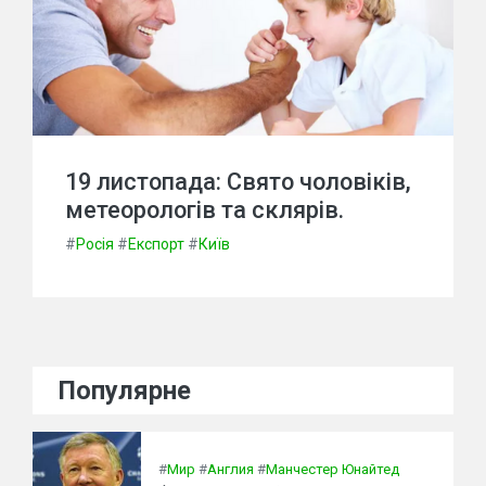
19 листопада: Свято чоловіків,
метеорологів та склярів.
#
Росія
#
Експорт
#
Київ
Популярне
#
Мир
#
Англия
#
Манчестер Юнайтед