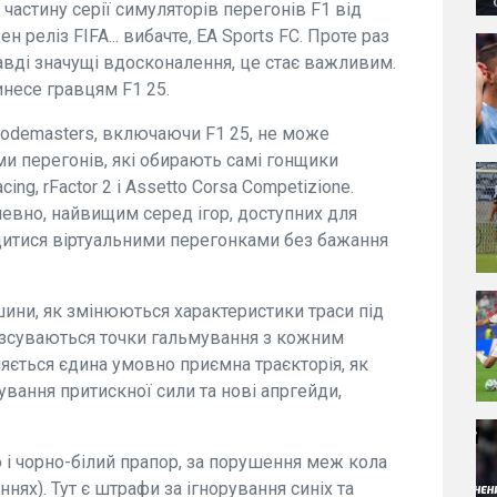
частину серії симуляторів перегонів F1 від
н реліз FIFA... вибачте, EA Sports FC. Проте раз
равді значущі вдосконалення, це стає важливим.
несе гравцям F1 25.
 Codemasters, включаючи F1 25, не може
и перегонів, які обирають самі гонщики
ng, rFactor 2 і Assetto Corsa Competizione.
апевно, найвищим серед ігор, доступних для
одитися віртуальними перегонками без бажання
ини, як змінюються характеристики траси під
як зсуваються точки гальмування з кожним
яється єдина умовно приємна траєкторія, як
вання притискної сили та нові апргейди,
 і чорно-білий прапор, за порушення меж кола
нях). Тут є штрафи за ігнорування синіх та