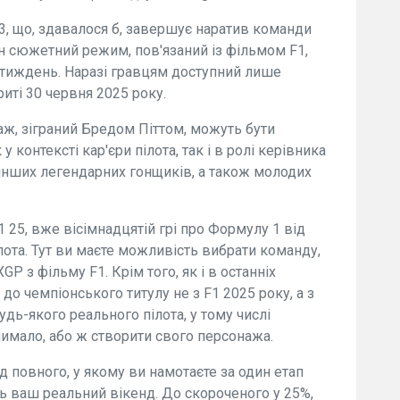
3, що, здавалося б, завершує наратив команди
ин сюжетний режим, пов'язаний із фільмом F1,
 тиждень. Наразі гравцям доступний лише
риті 30 червня 2025 року.
наж, зіграний Бредом Піттом, можуть бути
 контексті кар'єри пілота, так і в ролі керівника
інших легендарних гонщиків, а також молодих
 F1 25, вже вісімнадцятій грі про Формулу 1 від
лота. Тут ви маєте можливість вибрати команду,
 з фільму F1. Крім того, як і в останніх
до чемпіонського титулу не з F1 2025 року, а з
удь-якого реального пілота, у тому числі
чимало, або ж створити свого персонажа.
 повного, у якому ви намотаєте за один етап
сь ваш реальний вікенд. До скороченого у 25%,