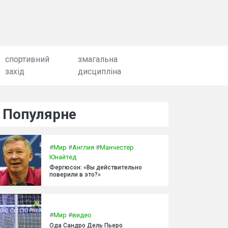
спортивний
змагальна
захід
дисципліна
Популярне
#
Мир
#
Англия
#
Манчестер
Юнайтед
Фергюсон: «Вы действительно
поверили в это?»
#
Мир
#
видео
Ода Сандро Дель Пьеро