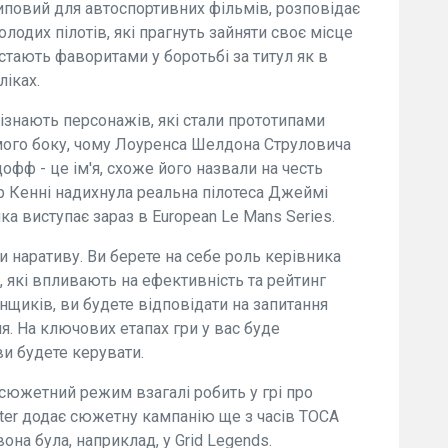
типовий для автоспортивних фільмів, розповідає
олодих пілотів, які прагнуть зайняти своє місце
 стають фаворитами у боротьбі за титул як в
ліках.
 впізнають персонажів, які стали прототипами
з мого боку, чому Лоуренса Шелдона Струловича
офф - це ім'я, схоже його назвали на честь
р Кенні надихнула реальна пілотеса Джеймі
ка виступає зараз в European Le Mans Series.
ти наративу. Ви берете на себе роль керівника
 які впливають на ефективність та рейтинг
онщиків, ви будете відповідати на запитання
я. На ключових етапах гри у вас буде
ви будете керувати.
 сюжетний режим взагалі робить у грі про
ster додає сюжетну кампанію ще з часів TOCA
 вона була, наприклад, у Grid Legends.