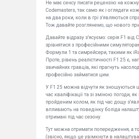
Не має сенсу писати рецензію на кожну 
Codemasters, так само як і оглядати коже
на два роки, коли в грі з'являються сп
Тож давайте розглянемо, що нового при
Давайте відразу з'ясуємо: серія F1 від
зрівнятися з професійними симуляторам
Формули 1 та симрейсери, такими як iRaci
Проте, рівень реалістичності F1 25 є, н
звичайних гравців, які прагнуть насол
професійно займатися цим.
У F1 25 можна відчути як зношуються ш
час кваліфікації та зі зміною погоди, 
пройденим колом, як під час дощу з'явл
впливають на поведінку боліда налашту
отримані під час сезону.
Тут можна отримати попередження, а то
(звісно, якщо це увімкнути в налаштуван