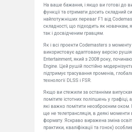
На ваше бажання, і якщо ви готові до 
функції та отримати досить складний с
найпотужніших переваг F1 від Codemas
складності, що підходить як новачкам, 
так і досвідченим гравцям.
Як і всі проекти Codemasters з моменту в
використовує адаптовану версію рушія 
Entertainment, який з 2008 року, починаю
Engine. Цей рушій постійно модернізуєтьс
підтримує трасування променів, глобал
технології DLSS і FSR.
Якщо ви стежили за останніми випускам
помітите істотних поліпшень у графіці,
які важко помітити неозброєним оком. 
ще не телетрансляція, в деякі момент
формату. Яскраво виражена зміна освітл
практики, кваліфікації та гонок) особли