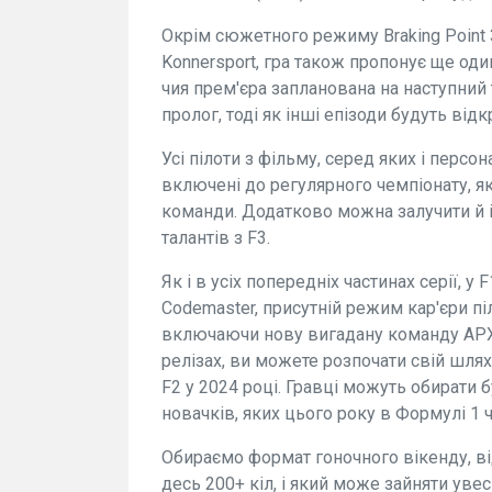
Окрім сюжетного режиму Braking Point 
Konnersport, гра також пропонує ще од
чия прем'єра запланована на наступний
пролог, тоді як інші епізоди будуть відк
Усі пілоти з фільму, серед яких і персо
включені до регулярного чемпіонату, як у
команди. Додатково можна залучити й 
талантів з F3.
Як і в усіх попередніх частинах серії, у
Codemaster, присутній режим кар'єри пі
включаючи нову вигадану команду APXGP
релізах, ви можете розпочати свій шлях 
F2 у 2024 році. Гравці можуть обирати б
новачків, яких цього року в Формулі 1 
Обираємо формат гоночного вікенду, від
десь 200+ кіл, і який може зайняти уве