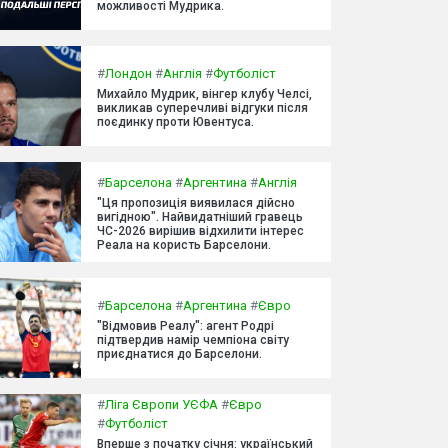
можливості Мудрика.
#
Лондон
#
Англія
#
Футболіст
Михайло Мудрик, вінгер клубу Челсі,
викликав суперечливі відгуки після
поєдинку проти Ювентуса.
#
Барселона
#
Аргентина
#
Англія
"Ця пропозиція виявилася дійсно
вигідною". Найвидатніший гравець
ЧС-2026 вирішив відхилити інтерес
Реала на користь Барселони.
#
Барселона
#
Аргентина
#
Євро
"Відмовив Реалу": агент Родрі
підтвердив намір чемпіона світу
приєднатися до Барселони.
#
Ліга Європи УЄФА
#
Євро
#
Футболіст
Вперше з початку січня: український