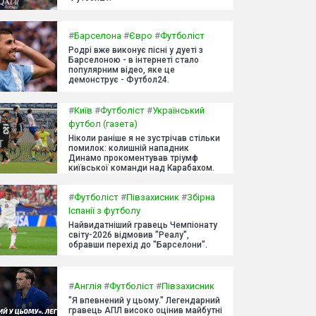
#
Барселона
#
Євро
#
Футболіст
Родрі вже виконує пісні у дуеті з
Барселоною - в інтернеті стало
популярним відео, яке це
демонструє - Футбол24.
#
Київ
#
Футболіст
#
Український
футбол (газета)
Ніколи раніше я не зустрічав стільки
помилок: колишній нападник
Динамо прокоментував тріумф
київської команди над Карабахом.
#
Футболіст
#
Півзахисник
#
Збірна
Іспанії з футболу
Найвидатніший гравець Чемпіонату
світу-2026 відмовив "Реалу",
обравши перехід до "Барселони".
#
Англія
#
Футболіст
#
Півзахисник
"Я впевнений у цьому." Легендарний
гравець АПЛ високо оцінив майбутні