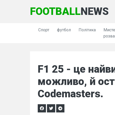
FOOTBALL
NEWS
Спорт
футбол
Політика
Мисте
розва
F1 25 - це найв
можливо, й ост
Codemasters.