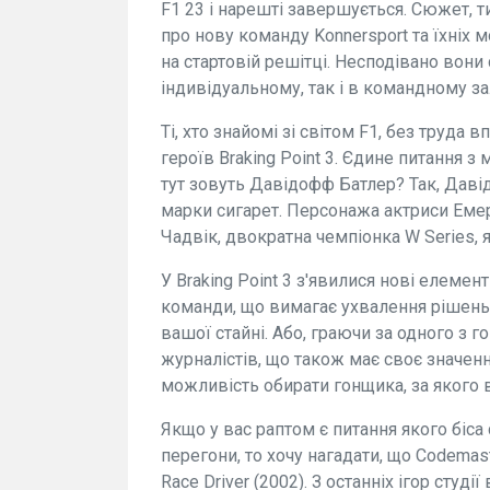
F1 23 і нарешті завершується. Сюжет, 
про нову команду Konnersport та їхніх м
на стартовій решітці. Несподівано вони
індивідуальному, так і в командному за
Ті, хто знайомі зі світом F1, без труда
героїв Braking Point 3. Єдине питання 
тут зовуть Давідофф Батлер? Так, Давід
марки сигарет. Персонажа актриси Еме
Чадвік, двократна чемпіонка W Series, я
У Braking Point 3 з'явилися нові елемен
команди, що вимагає ухвалення рішень,
вашої стайні. Або, граючи за одного з г
журналістів, що також має своє значенн
можливість обирати гонщика, за якого 
Якщо у вас раптом є питання якого біса
перегони, то хочу нагадати, що Codema
Race Driver (2002). З останніх ігор студії