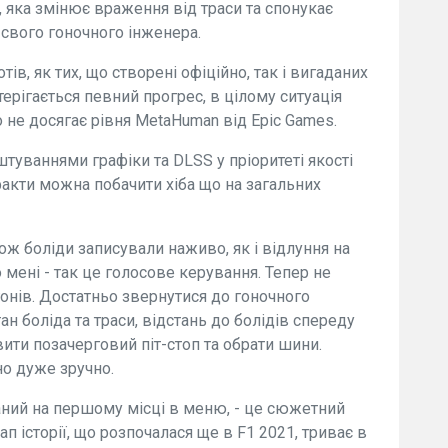
 яка змінює враження від траси та спонукає
 свого гоночного інженера.
ів, як тих, що створені офіційно, так і вигаданих
терігається певний прогрес, в цілому ситуація
 не досягає рівня MetaHuman від Epic Games.
туваннями графіки та DLSS у пріоритеті якості
факти можна побачити хіба що на загальних
ож боліди записували наживо, як і відлуння на
 мені - так це голосове керування. Тепер не
гонів. Достатньо звернутися до гоночного
ан боліда та траси, відстань до болідів спереду
вити позачерговий піт-стоп та обрати шини.
но дуже зручно.
ний на першому місці в меню, - це сюжетний
ап історії, що розпочалася ще в F1 2021, триває в