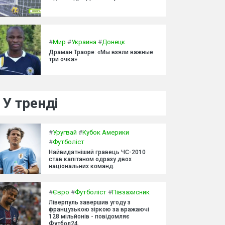
#
Мир
#
Украина
#
Донецк
Драман Траоре: «Мы взяли важные
три очка»
У тренді
#
Уругвай
#
Кубок Америки
#
Футболіст
Найвидатніший гравець ЧС-2010
став капітаном одразу двох
національних команд.
#
Євро
#
Футболіст
#
Півзахисник
Ліверпуль завершив угоду з
французькою зіркою за вражаючі
128 мільйонів - повідомляє
Футбол24.