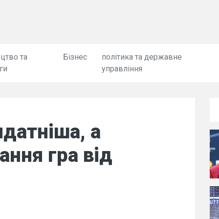
цтво та
Бізнес
політика та державне
ги
управління
идатніша, а
ання гра від