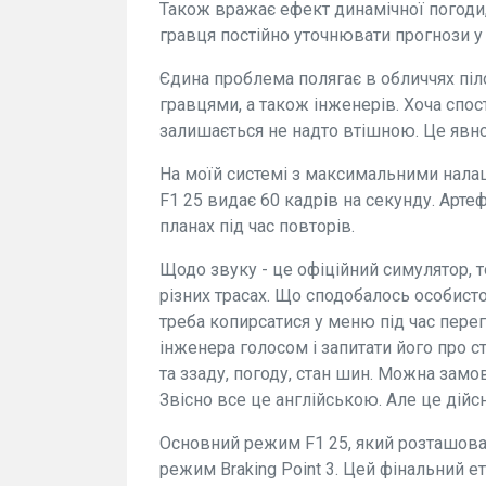
Також вражає ефект динамічної погоди,
гравця постійно уточнювати прогнози у
Єдина проблема полягає в обличчях пілот
гравцями, а також інженерів. Хоча спос
залишається не надто втішною. Це явно
На моїй системі з максимальними налаш
F1 25 видає 60 кадрів на секунду. Арте
планах під час повторів.
Щодо звуку - це офіційний симулятор, т
різних трасах. Що сподобалось особисто
треба копирсатися у меню під час пере
інженера голосом і запитати його про ст
та ззаду, погоду, стан шин. Можна замо
Звісно все це англійською. Але це дійс
Основний режим F1 25, який розташова
режим Braking Point 3. Цей фінальний ет