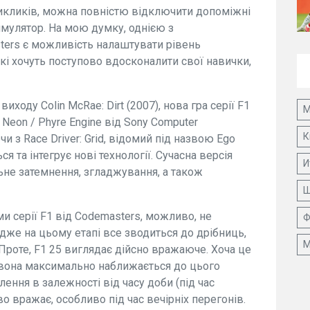
викликів, можна повністю відключити допоміжні
имулятор. На мою думку, однією з
ters є можливість налаштувати рівень
які хочуть поступово вдосконалити свої навички,
иходу Colin McRae: Dirt (2007), нова гра серії F1
М
Neon / Phyre Engine від Sony Computer
К
чи з Race Driver: Grid, відомий під назвою Ego
я та інтегрує нові технології. Сучасна версія
И
ьне затемнення, згладжування, а також
Ш
и серії F1 від Codemasters, можливо, не
Ф
 адже на цьому етапі все зводиться до дрібниць,
М
Проте, F1 25 виглядає дійсно вражаюче. Хоча це
и вона максимально наближається до цього
ення в залежності від часу доби (під час
во вражає, особливо під час вечірніх перегонів.