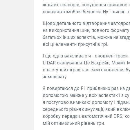
жовтих прапорів, порушення швидкості 
появи автомобіля безпеки. Ну і звісно, т
Щодо детального відтворення автодром
на використання шин, повного формату к
багатьох інших аспектів, можна не зга
всі ці елементи присутні в грі.
І ще одна важлива річ - оновлені траси.
LIDAR сканування. Це Бахрейн, Маямі, М
в наступних іграх такі самі оновлення 
чемпіонату.
Я повертаюся до F1 приблизно раз на д
допомогою майже у всіх аспектах і з 
я поступово вимикаю допомогу і підвищ
середнього рівня симуляції, який включ
коробку передач, автоматичний DRS, конт
мій оптимальний рівень гри.