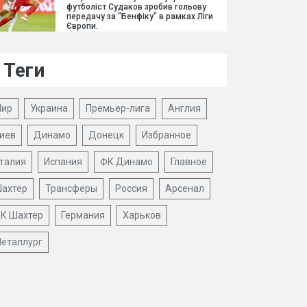
футболіст Судаков зробив гольову
передачу за "Бенфіку" в рамках Ліги
Європи.
Теги
ир
Украина
Премьер-лига
Англия
иев
Динамо
Донецк
Избранное
талия
Испания
ФК Динамо
Главное
ахтер
Трансферы
Россия
Арсенал
К Шахтер
Германия
Харьков
еталлург