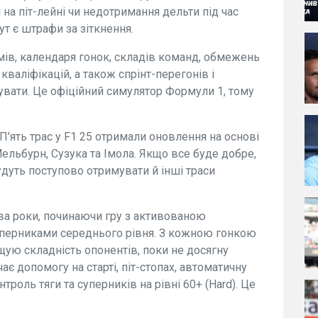
на піт-лейні чи недотримання дельти під час
ут є штрафи за зіткнення.
ів, календаря гонок, складів команд, обмежень
валіфікацій, а також спрінт-перегонів і
дувати. Це офіційний симулятор Формули 1, тому
 П'ять трас у F1 25 отримали оновлення на основі
ельбурн, Сузука та Імола. Якщо все буде добре,
будуть поступово отримувати й інші траси
ва роки, починаючи гру з активованою
суперниками середнього рівня. З кожною гонкою
ую складність опонентів, поки не досягну
ає допомогу на старті, піт-стопах, автоматичну
роль тяги та суперників на рівні 60+ (Hard). Це