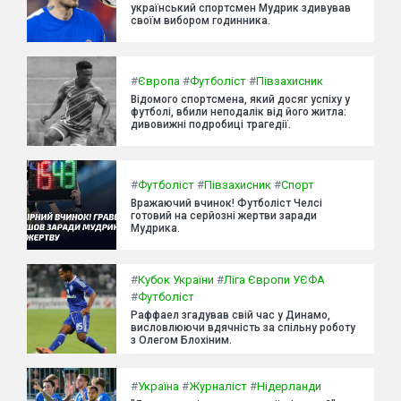
український спортсмен Мудрик здивував
своїм вибором годинника.
#
Європа
#
Футболіст
#
Півзахисник
Відомого спортсмена, який досяг успіху у
футболі, вбили неподалік від його житла:
дивовижні подробиці трагедії.
#
Футболіст
#
Півзахисник
#
Спорт
Вражаючий вчинок! Футболіст Челсі
готовий на серйозні жертви заради
Мудрика.
#
Кубок України
#
Ліга Європи УЄФА
#
Футболіст
Раффаел згадував свій час у Динамо,
висловлюючи вдячність за спільну роботу
з Олегом Блохіним.
#
Україна
#
Журналіст
#
Нідерланди