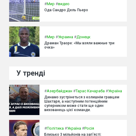
#
Мир
#
видео
Ода Сандро Дель Пьеро
#
Мир
#
Украина
#
Донецк
Драман Траоре: «Мы взяли важные три
очка»
У тренді
#
Азербайджан
#
Тарас Качараба
#
Україна
Динамо зустрінеться з колишнім гравцем
Шахтаря, а наступним потенційним
суперником може стати ще один
вихованець цієї команди.
#
Політика
#
Україна
#
Росія
Близько 3 мільйонів на зап'ясті: