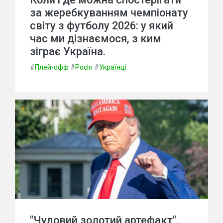
за жеребкуванням чемпіонату
світу з футболу 2026: у який
час ми дізнаємося, з ким
зіграє Україна.
#
Плей-офф
#
Росія
#
Українці
"Чудовий золотий артефакт".