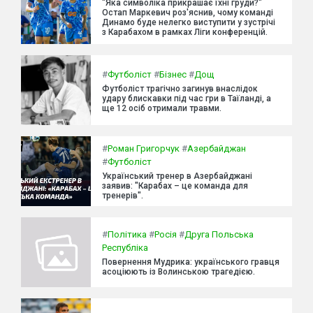
"Яка символіка прикрашає їхні груди?"
Остап Маркевич роз'яснив, чому команді
Динамо буде нелегко виступити у зустрічі
з Карабахом в рамках Ліги конференцій.
#
Футболіст
#
Бізнес
#
Дощ
Футболіст трагічно загинув внаслідок
удару блискавки під час гри в Таїланді, а
ще 12 осіб отримали травми.
#
Роман Григорчук
#
Азербайджан
#
Футболіст
Український тренер в Азербайджані
заявив: "Карабах – це команда для
тренерів".
#
Політика
#
Росія
#
Друга Польська
Республіка
Повернення Мудрика: українського гравця
асоціюють із Волинською трагедією.