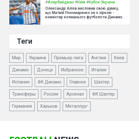
#
Азербайджан
#
Київ
#
Кубок України
Олександр Алієв висловив свою думку,
що Матвій Пономаренко не є зіркою -
коментар колишнього футболіста Динамо.
Теги
Мир
Украина
Премьер-лига
Англия
Киев
Динамо
Донецк
Избранное
Италия
Испания
ФК Динамо
Главное
Шахтер
Трансферы
Россия
Арсенал
ФК Шахтер
Германия
Харьков
Металлург