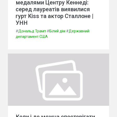
медалями Центру Кеннеді:
серед лауреатів виявилися
гурт Kiss та актор Сталлоне |
УНН
#
Дональд Трамп
#
Білий дім
#
Державний
департамент США
Коли і де можна спостерігати