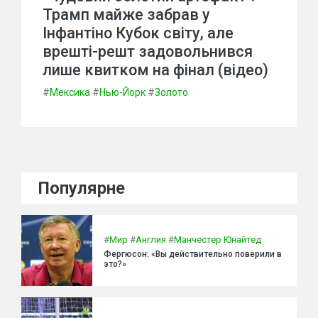
Трамп майже забрав у
Інфантіно Кубок світу, але
врешті-решт задовольнився
лише квитком на фінал (відео)
#
Мексика
#
Нью-Йорк
#
Золото
Популярне
#
Мир
#
Англия
#
Манчестер Юнайтед
Фергюсон: «Вы действительно поверили в
это?»