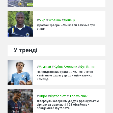
#
Мир
#
Украина
#
Донецк
Драман Траоре: «Мы взяли важные три
очка»
У тренді
#
Уругвай
#
Кубок Америки
#
Футболіст
Найвидатніший гравець ЧС-2010 став
капітаном одразу двох національних
команд.
#
Євро
#
Футболіст
#
Півзахисник
Ліверпуль завершив угоду з французькою
зіркою за вражаючі 128 мільйонів -
повідомляє Футбол24.