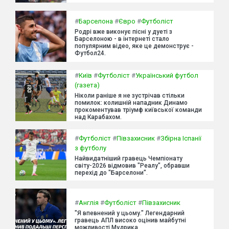
#
Барселона
#
Євро
#
Футболіст
Родрі вже виконує пісні у дуеті з
Барселоною - в інтернеті стало
популярним відео, яке це демонструє -
Футбол24.
#
Київ
#
Футболіст
#
Український футбол
(газета)
Ніколи раніше я не зустрічав стільки
помилок: колишній нападник Динамо
прокоментував тріумф київської команди
над Карабахом.
#
Футболіст
#
Півзахисник
#
Збірна Іспанії
з футболу
Найвидатніший гравець Чемпіонату
світу-2026 відмовив "Реалу", обравши
перехід до "Барселони".
#
Англія
#
Футболіст
#
Півзахисник
"Я впевнений у цьому." Легендарний
гравець АПЛ високо оцінив майбутні
можливості Мудрика.