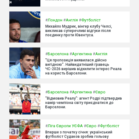
#
Лондон
#
Англія
#
Футболіст
Михайло Мудрик, вінгер клубу Челсі,
викликав суперечливі відгуки після
поєдинку проти Ювентуса.
#
Барселона
#
Аргентина
#
Англія
"Ця пропозиція виявилася дійсно
вигідною". Найвидатніший гравець
ЧС-2026 вирішив відхилити інтерес Реала
на користь Барселони.
#
Барселона
#
Аргентина
#
Євро
"Відмовив Реалу": агент Родрі підтвердив
намір чемпіона світу приєднатися до
Барселони.
#
Ліга Європи УЄФА
#
Євро
#
Футболіст
Вперше з початку січня: український
футболіст Судаков зробив гольову