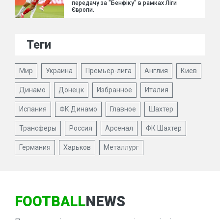
передачу за "Бенфіку" в рамках Ліги
Європи.
Теги
Мир
Украина
Премьер-лига
Англия
Киев
Динамо
Донецк
Избранное
Италия
Испания
ФК Динамо
Главное
Шахтер
Трансферы
Россия
Арсенал
ФК Шахтер
Германия
Харьков
Металлург
FOOTBALL
NEWS