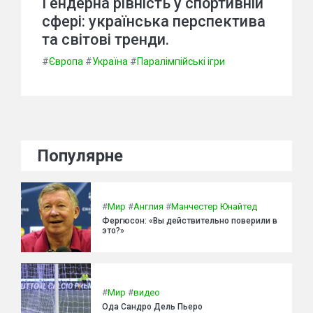
Гендерна рівність у спортивній
сфері: українська перспектива
та світові тренди.
#
Європа
#
Україна
#
Паралімпійські ігри
Популярне
#
Мир
#
Англия
#
Манчестер Юнайтед
Фергюсон: «Вы действительно поверили в
это?»
#
Мир
#
видео
Ода Сандро Дель Пьеро