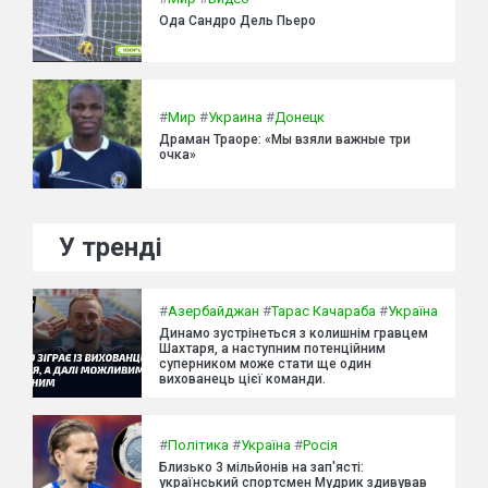
Ода Сандро Дель Пьеро
#
Мир
#
Украина
#
Донецк
Драман Траоре: «Мы взяли важные три
очка»
У тренді
#
Азербайджан
#
Тарас Качараба
#
Україна
Динамо зустрінеться з колишнім гравцем
Шахтаря, а наступним потенційним
суперником може стати ще один
вихованець цієї команди.
#
Політика
#
Україна
#
Росія
Близько 3 мільйонів на зап'ясті:
український спортсмен Мудрик здивував