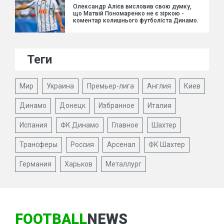
Олександр Алієв висловив свою думку,
що Матвій Пономаренко не є зіркою -
коментар колишнього футболіста Динамо.
Теги
Мир
Украина
Премьер-лига
Англия
Киев
Динамо
Донецк
Избранное
Италия
Испания
ФК Динамо
Главное
Шахтер
Трансферы
Россия
Арсенал
ФК Шахтер
Германия
Харьков
Металлург
FOOTBALL
NEWS