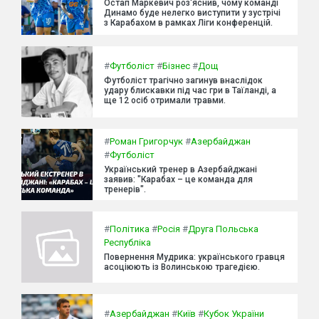
Остап Маркевич роз'яснив, чому команді
Динамо буде нелегко виступити у зустрічі
з Карабахом в рамках Ліги конференцій.
#
Футболіст
#
Бізнес
#
Дощ
Футболіст трагічно загинув внаслідок
удару блискавки під час гри в Таїланді, а
ще 12 осіб отримали травми.
#
Роман Григорчук
#
Азербайджан
#
Футболіст
Український тренер в Азербайджані
заявив: "Карабах – це команда для
тренерів".
#
Політика
#
Росія
#
Друга Польська
Республіка
Повернення Мудрика: українського гравця
асоціюють із Волинською трагедією.
#
Азербайджан
#
Київ
#
Кубок України