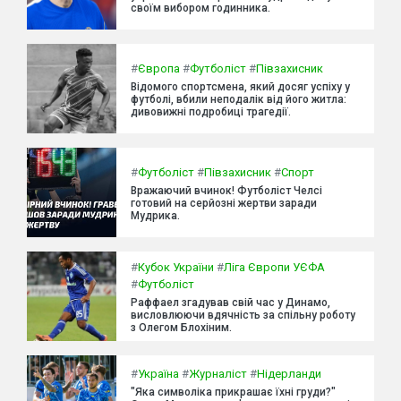
своїм вибором годинника.
#
Європа
#
Футболіст
#
Півзахисник
Відомого спортсмена, який досяг успіху у
футболі, вбили неподалік від його житла:
дивовижні подробиці трагедії.
#
Футболіст
#
Півзахисник
#
Спорт
Вражаючий вчинок! Футболіст Челсі
готовий на серйозні жертви заради
Мудрика.
#
Кубок України
#
Ліга Європи УЄФА
#
Футболіст
Раффаел згадував свій час у Динамо,
висловлюючи вдячність за спільну роботу
з Олегом Блохіним.
#
Україна
#
Журналіст
#
Нідерланди
"Яка символіка прикрашає їхні груди?"