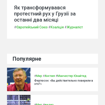
Як трансформувався
протестний рух у Грузії за
останні два місяці
#
Європейський Союз
#
Коаліція
#
Журналіст
Популярне
#
Мир
#
Англия
#
Манчестер Юнайтед
Фергюсон: «Вы действительно поверили в
это?»
#
Мир
#
видео