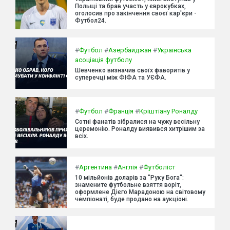
Польщі та брав участь у єврокубках,
оголосив про закінчення своєї кар'єри -
Футбол24.
#
Футбол
#
Азербайджан
#
Українська
асоціація футболу
Шевченко визначив своїх фаворитів у
суперечці між ФІФА та УЄФА.
#
Футбол
#
Франція
#
Кріштіану Роналду
Сотні фанатів зібралися на чужу весільну
церемонію. Роналду виявився хитрішим за
всіх.
#
Аргентина
#
Англія
#
Футболіст
10 мільйонів доларів за "Руку Бога":
знамените футбольне взяття воріт,
оформлене Дієго Марадоною на світовому
чемпіонаті, буде продано на аукціоні.