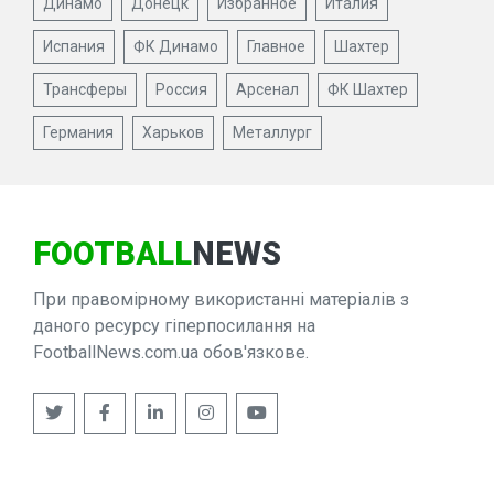
Динамо
Донецк
Избранное
Италия
Испания
ФК Динамо
Главное
Шахтер
Трансферы
Россия
Арсенал
ФК Шахтер
Германия
Харьков
Металлург
FOOTBALL
NEWS
При правомірному використанні матеріалів з
даного ресурсу гіперпосилання на
FootballNews.com.ua обов'язкове.