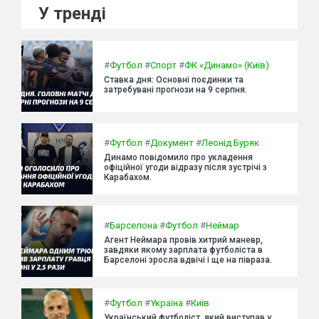
У тренді
#
Футбол
#
Спорт
#
ФК «Динамо» (Київ)
Ставка дня: Основні поєдинки та
затребувані прогнози на 9 серпня.
#
Футбол
#
Документ
#
Леонід Буряк
Динамо повідомило про укладення
офіційної угоди відразу після зустрічі з
Карабахом.
#
Барселона
#
Футбол
#
Неймар
Агент Неймара провів хитрий маневр,
завдяки якому зарплата футболіста в
Барселоні зросла вдвічі і ще на півраза.
#
Футбол
#
Україна
#
Київ
Український футболіст, який виступав у