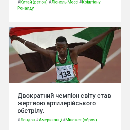
#
Китай (регіон)
#
Ліонель Мессі
#
Кріштіану
Роналду
Двократний чемпіон світу став
жертвою артилерійського
обстрілу.
#
Лондон
#
Американці
#
Міномет (зброя)