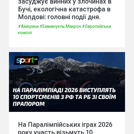
засуджує винних у злочинах в
Бучі, екологічна катастрофа в
Молдові: головні події дня.
#
Америка
#
Еммануель Макрон
#
Європейська
комісія
На Паралімпійських іграх 2026
року участь візьмуть 10