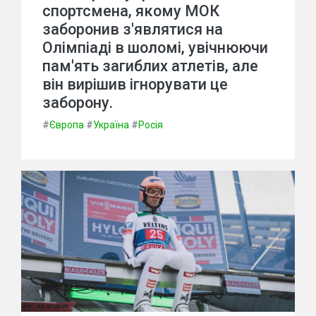
спортсмена, якому МОК
заборонив з'являтися на
Олімпіаді в шоломі, увічнюючи
пам'ять загиблих атлетів, але
він вирішив ігнорувати це
заборону.
#
Європа
#
Україна
#
Росія