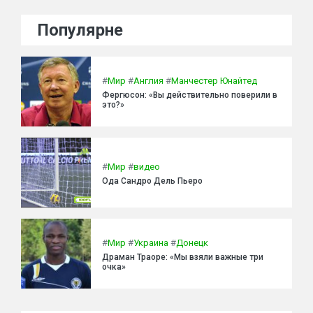
Популярне
#
Мир
#
Англия
#
Манчестер Юнайтед
Фергюсон: «Вы действительно поверили в
это?»
#
Мир
#
видео
Ода Сандро Дель Пьеро
#
Мир
#
Украина
#
Донецк
Драман Траоре: «Мы взяли важные три
очка»