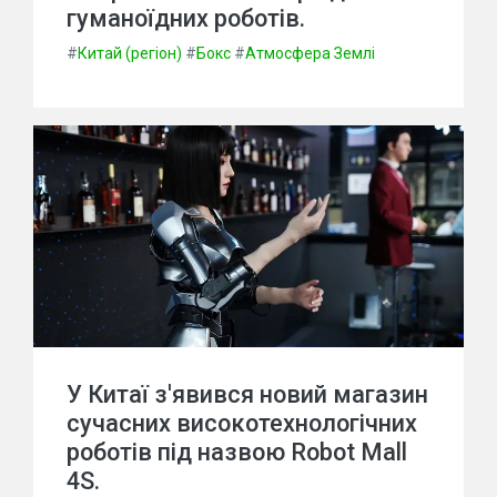
гуманоїдних роботів.
#
Китай (регіон)
#
Бокс
#
Атмосфера Землі
У Китаї з'явився новий магазин
сучасних високотехнологічних
роботів під назвою Robot Mall
4S.