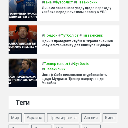
#
Гана
#
Футболіст
#
Півзахисник
Динамо завершило угоду щодо переходу
хавбека перед початком сезону в УПЛ.
#
Лондон
#
Футболіст
#
Півзахисник
Один з провідних клубів в Україні знайшов
нову альтернативу для Вінісіуса Жуніора.
#
Тренер (спорт)
#
Футболіст
#
Півзахисник
Йожеф Сабо висловлює стурбованість
щодо Мудрика. Тренер звернувся до
Михайла.
Теги
Мир
Украина
Премьер-лига
Англия
Киев