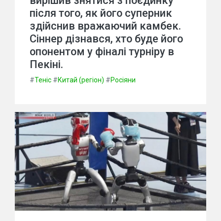
вирішив знятися з поєдинку
після того, як його суперник
здійснив вражаючий камбек.
Сіннер дізнався, хто буде його
опонентом у фіналі турніру в
Пекіні.
#
Теніс
#
Китай (регіон)
#
Росіяни