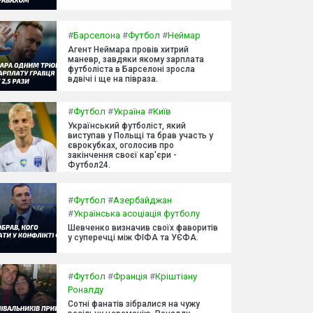
#
Барселона
#
Футбол
#
Неймар
Агент Неймара провів хитрий
маневр, завдяки якому зарплата
футболіста в Барселоні зросла
вдвічі і ще на півраза.
#
Футбол
#
Україна
#
Київ
Український футболіст, який
виступав у Польщі та брав участь у
єврокубках, оголосив про
закінчення своєї кар'єри -
Футбол24.
#
Футбол
#
Азербайджан
#
Українська асоціація футболу
Шевченко визначив своїх фаворитів
у суперечці між ФІФА та УЄФА.
#
Футбол
#
Франція
#
Кріштіану
Роналду
Сотні фанатів зібралися на чужу