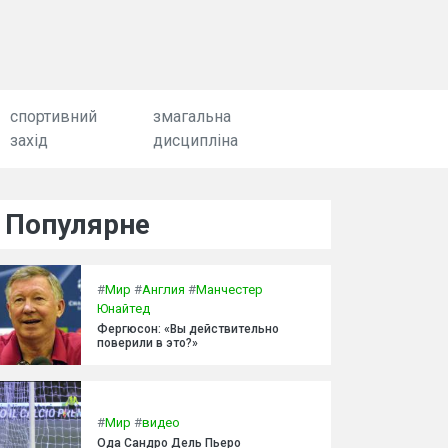
спортивний
змагальна
захід
дисципліна
Популярне
#
Мир
#
Англия
#
Манчестер
Юнайтед
Фергюсон: «Вы действительно
поверили в это?»
#
Мир
#
видео
Ода Сандро Дель Пьеро