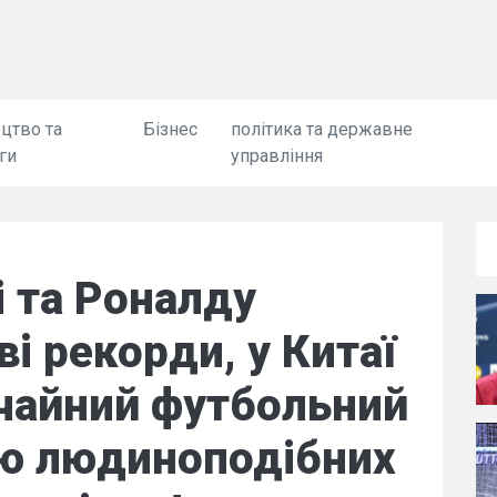
цтво та
Бізнес
політика та державне
ги
управління
 та Роналду
і рекорди, у Китаї
ичайний футбольний
тю людиноподібних