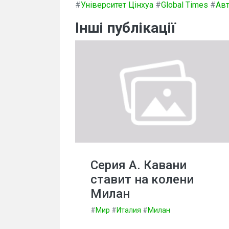
#
Університет Цінхуа
#
Global Times
#
Авт
Інші публікації
Серия А. Кавани
ставит на колени
Милан
#
Мир
#
Италия
#
Милан