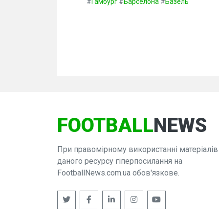
#
Гамбург
#
Барселона
#
Базель
FOOTBALL
NEWS
При правомірному використанні матеріалів
даного ресурсу гіперпосилання на
FootballNews.com.ua обов'язкове.