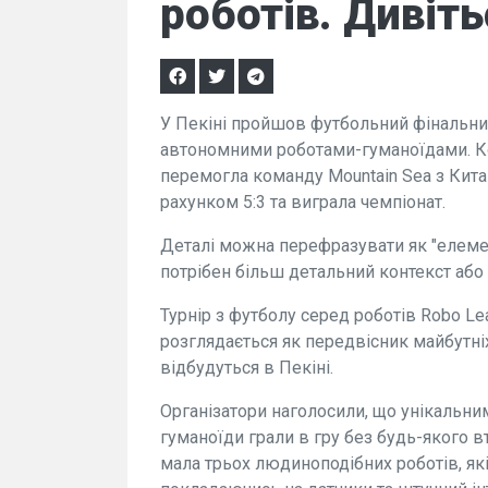
роботів. Дивіть
У Пекіні пройшов футбольний фінальни
автономними роботами-гуманоїдами. Ко
перемогла команду Mountain Sea з Кита
рахунком 5:3 та виграла чемпіонат.
Деталі можна перефразувати як "елемен
потрібен більш детальний контекст або 
Турнір з футболу серед роботів Robo Le
розглядається як передвісник майбутніх 
відбудуться в Пекіні.
Організатори наголосили, що унікальни
гуманоїди грали в гру без будь-якого 
мала трьох людиноподібних роботів, як