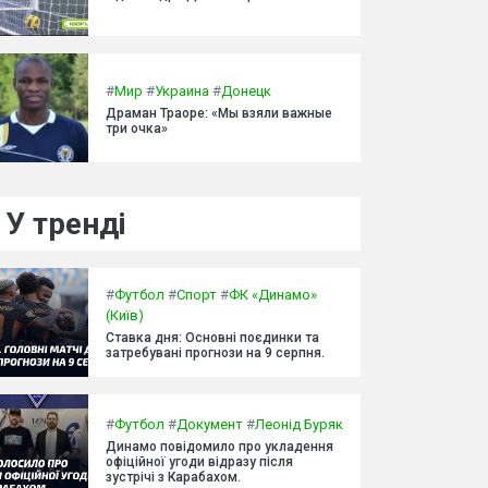
#
Мир
#
Украина
#
Донецк
Драман Траоре: «Мы взяли важные
три очка»
У тренді
#
Футбол
#
Спорт
#
ФК «Динамо»
(Київ)
Ставка дня: Основні поєдинки та
затребувані прогнози на 9 серпня.
#
Футбол
#
Документ
#
Леонід Буряк
Динамо повідомило про укладення
офіційної угоди відразу після
зустрічі з Карабахом.