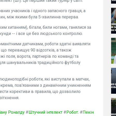
лект (ШІ). Це перший такий турнір у світі.
них учасників і одного запасного гравця, а
лин, між якими була 5-хвилинна перерва.
ким хитанням), бігали, били ногами, ганялися за
кунди -- і все це без людського контролю.
манітними датчиками, роботи здатні виявляти
ю, що перевищує 90 відсотків, а також
ежі поля, ворота, партнерів по команді та
 для шанувальників традиційного футболу
людиноподібні роботи, які виступали в матчах,
крема, пов'язаними з динамічним уникненням
нести корективи в правила, що дозволило
зіткнення.
іану Роналду
#
Штучний інтелект
#
Робот.
#
Пекін