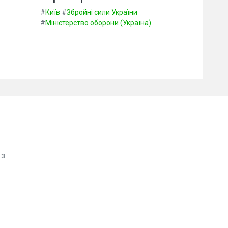
#
Київ
#
Збройні сили України
#
Міністерство оборони (Україна)
 з