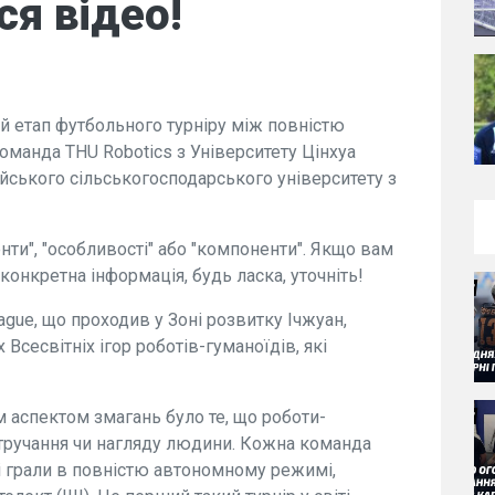
ся відео!
й етап футбольного турніру між повністю
манда THU Robotics з Університету Цінхуа
йського сільськогосподарського університету з
ти", "особливості" або "компоненти". Якщо вам
конкретна інформація, будь ласка, уточніть!
ague, що проходив у Зоні розвитку Ічжуан,
Всесвітніх ігор роботів-гуманоїдів, які
м аспектом змагань було те, що роботи-
втручання чи нагляду людини. Кожна команда
і грали в повністю автономному режимі,