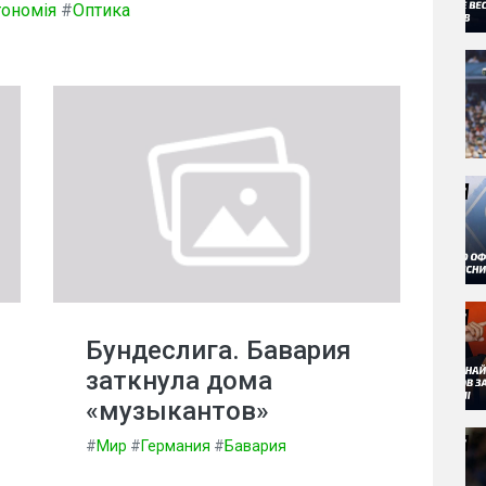
ономія
#
Оптика
Бундеслига. Бавария
заткнула дома
«музыкантов»
#
Мир
#
Германия
#
Бавария