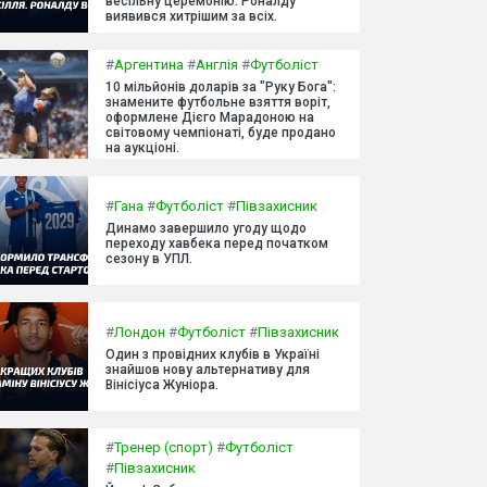
весільну церемонію. Роналду
виявився хитрішим за всіх.
#
Аргентина
#
Англія
#
Футболіст
10 мільйонів доларів за "Руку Бога":
знамените футбольне взяття воріт,
оформлене Дієго Марадоною на
світовому чемпіонаті, буде продано
на аукціоні.
#
Гана
#
Футболіст
#
Півзахисник
Динамо завершило угоду щодо
переходу хавбека перед початком
сезону в УПЛ.
#
Лондон
#
Футболіст
#
Півзахисник
Один з провідних клубів в Україні
знайшов нову альтернативу для
Вінісіуса Жуніора.
#
Тренер (спорт)
#
Футболіст
#
Півзахисник