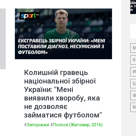
М
К
Колишній гравець
И
національної збірної
Ш
України: "Мені
Ф
виявили хворобу, яка
не дозволяє
М
займатися футболом"
#
Запоріжжя
#
Полісся (Житомир, 2016)