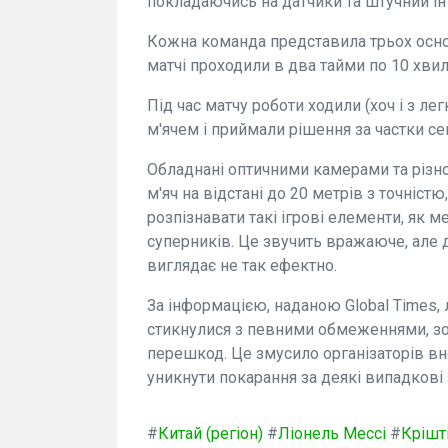
покладаючись на датчики та штучний інте
Кожна команда представила трьох основ
матчі проходили в два тайми по 10 хви
Під час матчу роботи ходили (хоч і з лег
м'ячем і приймали рішення за частки се
Обладнані оптичними камерами та різно
м'яч на відстані до 20 метрів з точніст
розпізнавати такі ігрові елементи, як м
суперників. Це звучить вражаюче, але
виглядає не так ефектно.
За інформацією, наданою Global Times, 
стикнулися з певними обмеженнями, зо
перешкод. Це змусило організаторів в
уникнути покарання за деякі випадкові 
#
Китай (регіон)
#
Ліонель Мессі
#
Крішт