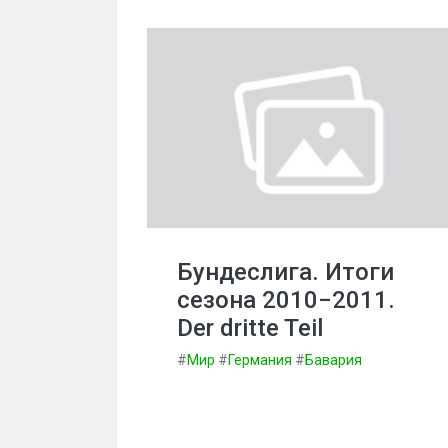
Бундеслига. Итоги
сезона 2010−2011.
Der dritte Teil
#
Мир
#
Германия
#
Бавария