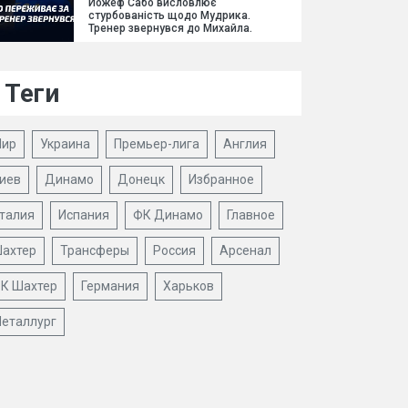
Йожеф Сабо висловлює
стурбованість щодо Мудрика.
Тренер звернувся до Михайла.
Теги
ир
Украина
Премьер-лига
Англия
иев
Динамо
Донецк
Избранное
талия
Испания
ФК Динамо
Главное
ахтер
Трансферы
Россия
Арсенал
К Шахтер
Германия
Харьков
еталлург