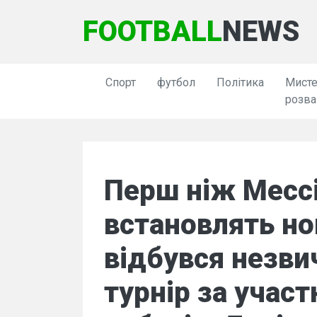
FOOTBALL
NEWS
Спорт
футбол
Політика
Мисте
розва
Перш ніж Мессі
встановлять нов
відбувся незв
турнір за учас