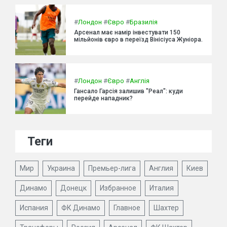
#
Лондон
#
Євро
#
Бразилія
Арсенал має намір інвестувати 150
мільйонів євро в переїзд Вінісіуса Жуніора.
#
Лондон
#
Євро
#
Англія
Гансало Гарсія залишив "Реал": куди
перейде нападник?
Теги
Мир
Украина
Премьер-лига
Англия
Киев
Динамо
Донецк
Избранное
Италия
Испания
ФК Динамо
Главное
Шахтер