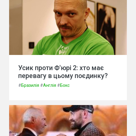
Усик проти Ф'юрі 2: хто має
перевагу в цьому поєдинку?
#
Бразилія
#
Англія
#
Бокс