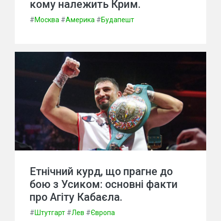
кому належить Крим.
#
Москва
#
Америка
#
Будапешт
Етнічний курд, що прагне до
бою з Усиком: основні факти
про Агіту Кабаєла.
#
Штутгарт
#
Лев
#
Європа