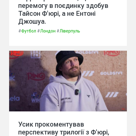
перемогу в поєдинку здобув
Тайсон Ф'юрі, а не Ентоні
Джошуа.
#
Футбол
#
Лондон
#
Ліверпуль
Усик прокоментував
перспективу трилогії з Ф'юрі,