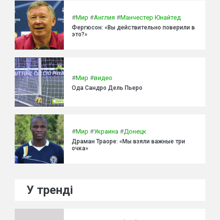
#
Мир
#
Англия
#
Манчестер Юнайтед
Фергюсон: «Вы действительно поверили в
это?»
#
Мир
#
видео
Ода Сандро Дель Пьеро
#
Мир
#
Украина
#
Донецк
Драман Траоре: «Мы взяли важные три
очка»
У тренді